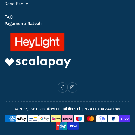
Reso Facile
FAQ
Pagamenti Rateali
Facebook
Instagram
© 2026,
Evolution Bikes IT
- Bikilia S.r.l. | P.IVA IT01003440946
Metodi
di
pagamento