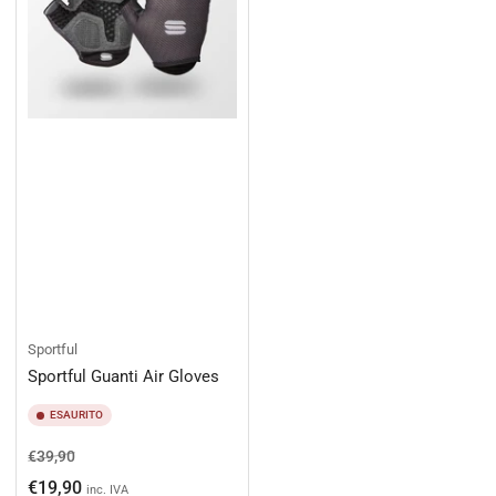
Sportful
Sportful Guanti Air Gloves
ESAURITO
Prezzo
Prezzo
€39,90
di
scontato
€19,90
inc. IVA