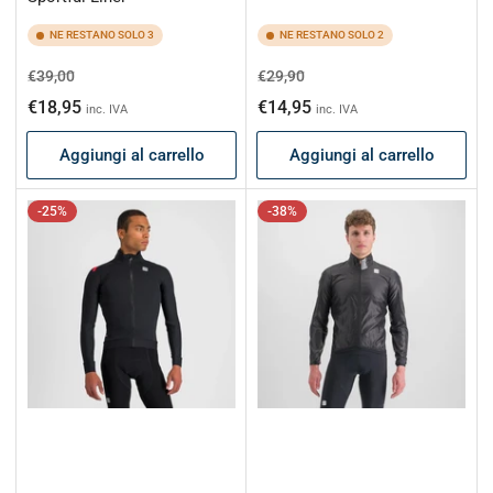
NE RESTANO SOLO 3
NE RESTANO SOLO 2
Prezzo
Prezzo
Prezzo
Prezzo
€39,00
€29,90
di
scontato
di
scontato
€18,95
€14,95
inc. IVA
inc. IVA
listino
listino
Aggiungi al carrello
Aggiungi al carrello
-25%
-38%