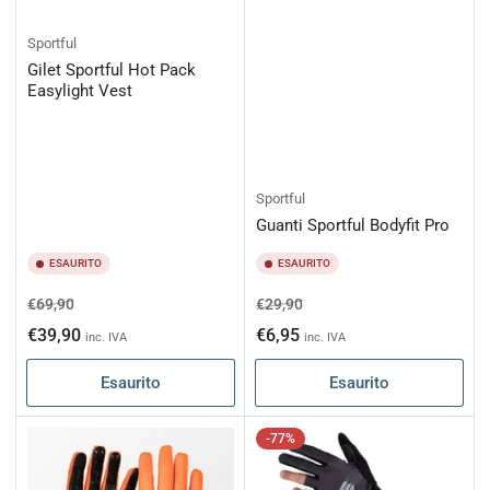
Sportful
Gilet Sportful Hot Pack
Easylight Vest
Sportful
Guanti Sportful Bodyfit Pro
ESAURITO
ESAURITO
Prezzo
Prezzo
Prezzo
Prezzo
€69,90
€29,90
di
scontato
di
scontato
€39,90
€6,95
inc. IVA
inc. IVA
listino
listino
Esaurito
Esaurito
-77%