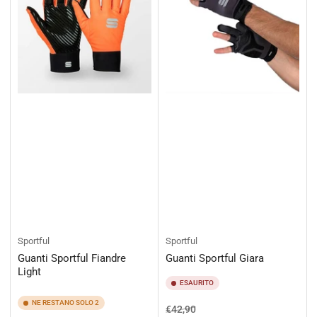
Sportful
Sportful
Guanti Sportful Fiandre
Guanti Sportful Giara
Light
ESAURITO
NE RESTANO SOLO 2
Prezzo
Prezzo
€42,90