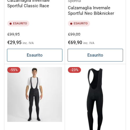
Calzamaglia Invernale
Sportful
Sportful Classic Race
Calzamaglia Invernale
Sportful Neo Bibknicker
ESAURITO
ESAURITO
Prezzo
Prezzo
Prezzo
Prezzo
€99,95
€99,00
di
scontato
di
scontato
€29,95
€69,90
inc. IVA
inc. IVA
listino
listino
Esaurito
Esaurito
-55%
-23%