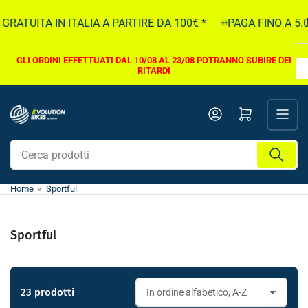
Vai
UITA IN ITALIA A PARTIRE DA 100€ *
PAGA FINO A 5.000€ 
direttamente
ai
contenuti
GLI ORDINI EFFETTUATI DAL 10/08 AL 23/08 POTRANNO SUBIRE DEI
RITARDI
Apri il mini carrello
Cerca
prodotti
Home
»
Sportful
Sportful
23 prodotti
O