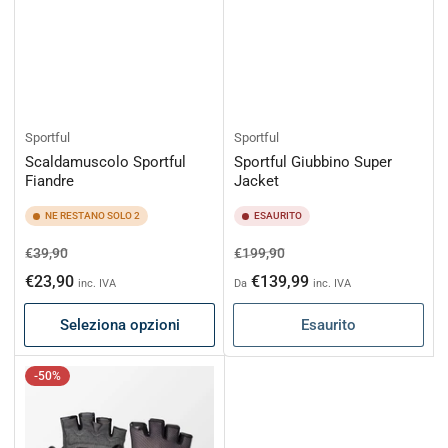
Sportful
Sportful
Scaldamuscolo Sportful
Sportful Giubbino Super
Fiandre
Jacket
NE RESTANO SOLO 2
ESAURITO
Prezzo
Prezzo
Prezzo
Prezzo
€39,90
€199,90
di
scontato
di
scontato
€23,90
€139,99
inc. IVA
Da
inc. IVA
listino
listino
Seleziona opzioni
Esaurito
-50%