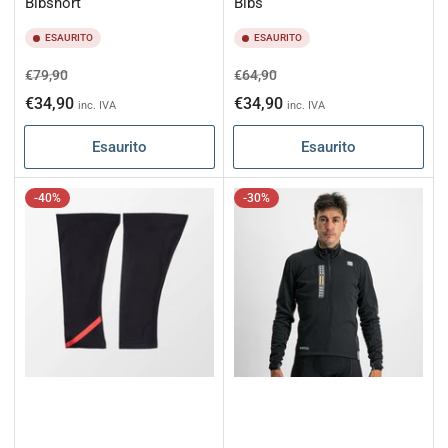
Bibshort
Bibs
ESAURITO
ESAURITO
Prezzo
Prezzo
Prezzo
Prezzo
€79,90
€64,90
di
scontato
di
scontato
€34,90
€34,90
inc. IVA
inc. IVA
listino
listino
Esaurito
Esaurito
-40%
-30%