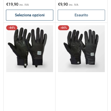
di
scontato
Prezzo
€19,90
€9,90
inc. IVA
inc. IVA
listino
di
Seleziona opzioni
Esaurito
listino
-44%
-44%