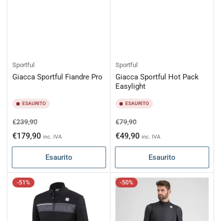
Sportful
Sportful
Giacca Sportful Fiandre Pro
Giacca Sportful Hot Pack
Easylight
ESAURITO
ESAURITO
Prezzo
Prezzo
Prezzo
Prezzo
€239,90
€79,90
di
scontato
di
scontato
€179,90
€49,90
inc. IVA
inc. IVA
listino
listino
Esaurito
Esaurito
-51%
-50%