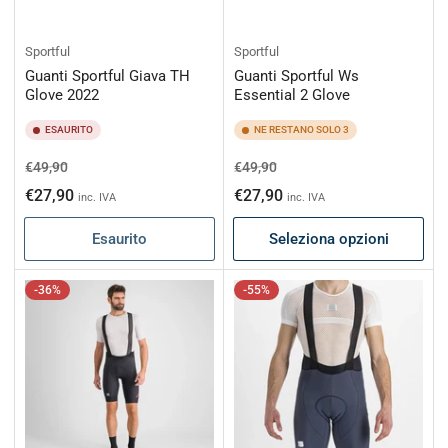
Sportful
Sportful
Guanti Sportful Giava TH
Guanti Sportful Ws
Glove 2022
Essential 2 Glove
ESAURITO
NE RESTANO SOLO 3
Prezzo
Prezzo
Prezzo
Prezzo
€49,90
€49,90
di
scontato
di
scontato
€27,90
€27,90
inc. IVA
inc. IVA
listino
listino
Esaurito
Seleziona opzioni
-36%
-55%