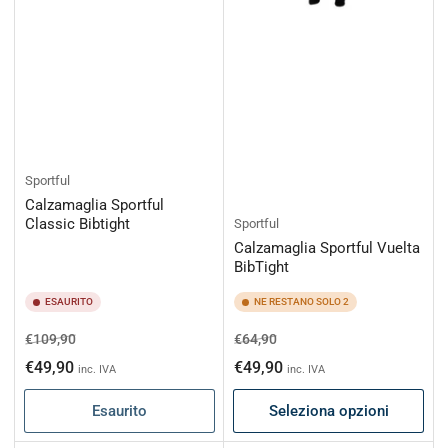
Sportful
Calzamaglia Sportful
Classic Bibtight
Sportful
Calzamaglia Sportful Vuelta
BibTight
ESAURITO
NE RESTANO SOLO 2
Prezzo
Prezzo
Prezzo
Prezzo
€109,90
€64,90
di
scontato
di
scontato
€49,90
€49,90
inc. IVA
inc. IVA
listino
listino
Esaurito
Seleziona opzioni