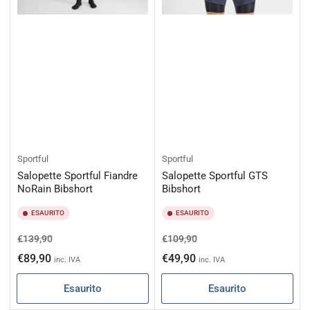
Sportful
Sportful
Salopette Sportful Fiandre
Salopette Sportful GTS
NoRain Bibshort
Bibshort
ESAURITO
ESAURITO
Prezzo
Prezzo
Prezzo
Prezzo
€139,90
€109,90
di
scontato
di
scontato
€89,90
€49,90
inc. IVA
inc. IVA
listino
listino
Esaurito
Esaurito