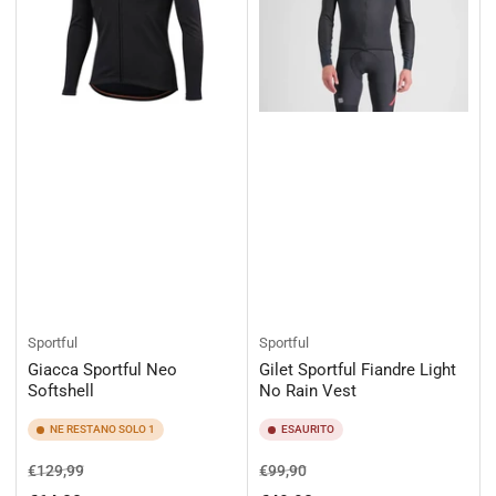
Sportful
Sportful
Giacca Sportful Neo
Gilet Sportful Fiandre Light
Softshell
No Rain Vest
NE RESTANO SOLO 1
ESAURITO
Prezzo
Prezzo
Prezzo
Prezzo
€129,99
€99,90