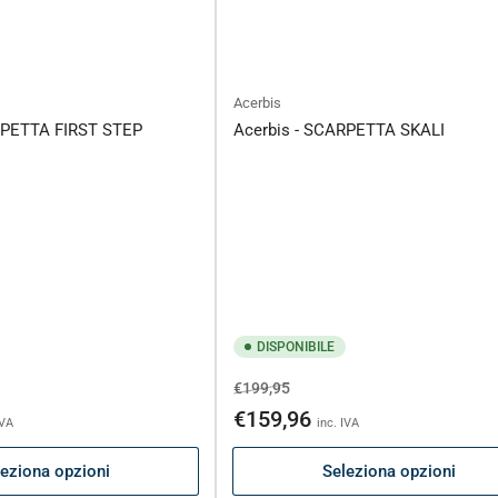
Acerbis
RPETTA FIRST STEP
Acerbis - SCARPETTA SKALI
DISPONIBILE
Prezzo
Prezzo
€199,95
to
di
scontato
€159,96
IVA
inc. IVA
listino
eziona opzioni
Seleziona opzioni