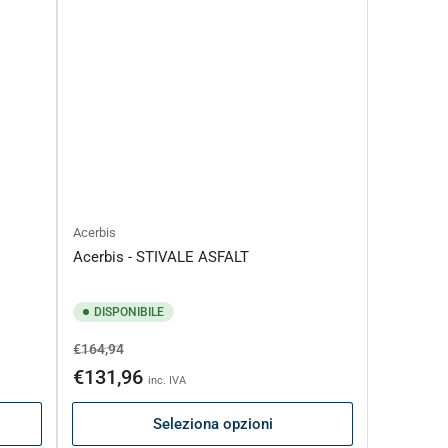
Acerbis
Acerbis - STIVALE ASFALT
DISPONIBILE
Prezzo
Prezzo
€164,94
di
scontato
€131,96
inc. IVA
listino
Seleziona opzioni