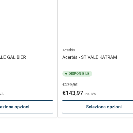
Acerbis
VALE GALIBIER
Acerbis - STIVALE KATRAM
DISPONIBILE
Prezzo
Prezzo
€179,96
to
di
scontato
€143,97
IVA
inc. IVA
listino
eziona opzioni
Seleziona opzioni