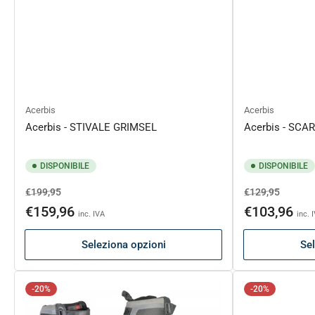
Acerbis
Acerbis
Acerbis - STIVALE GRIMSEL
Acerbis - SCA
DISPONIBILE
DISPONIBILE
Prezzo
Prezzo
Prezzo
Prezzo
€199,95
€129,95
di
scontato
di
sconta
€159,96
€103,96
inc. IVA
inc. 
listino
listino
Seleziona opzioni
Sel
-20%
-20%