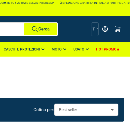
 IN 10 o 20 RATE SENZA INTERESSI*
SPEDIZIONE GRATUITA IN ITALIA A PARTIRE DA 100€ *
I
L
Apri il mini carr
Cerca
IT
i
n
CASCHI E PROTEZIONI
MOTO
USATO
HOT PROMO
g
u
a
Ordina per: