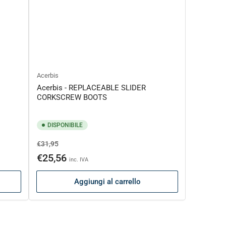
Acerbis
Acerbis - REPLACEABLE SLIDER
CORKSCREW BOOTS
DISPONIBILE
Prezzo
Prezzo
€31,95
di
scontato
€25,56
inc. IVA
listino
Aggiungi al carrello