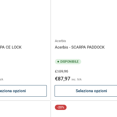
Acerbis
RPA CE LOCK
Acerbis - SCARPA PADDOCK
DISPONIBILE
Prezzo
Prezzo
€109,96
to
di
scontato
€87,97
IVA
inc. IVA
listino
eziona opzioni
Seleziona opzioni
-20%