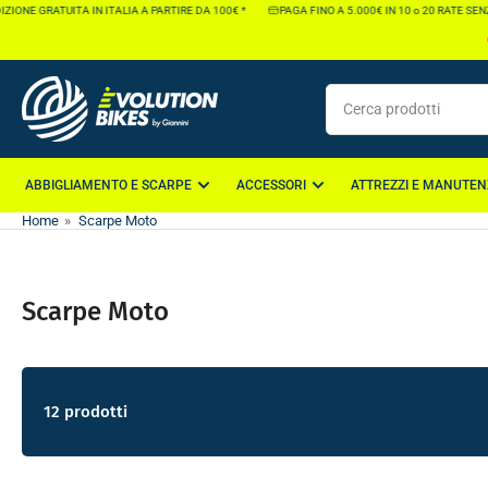
Vai
NE GRATUITA IN ITALIA A PARTIRE DA 100€ *
PAGA FINO A 5.000€ IN 10 o 20 RATE SENZA I
direttamente
ai
contenuti
Cerca
prodotti
ABBIGLIAMENTO E SCARPE
ACCESSORI
ATTREZZI E MANUTEN
Home
»
Scarpe Moto
Scarpe Moto
12 prodotti