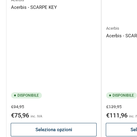
Acerbis - SCARPE KEY
Acerbis
Acerbis - SCA
DISPONIBILE
DISPONIBILE
Prezzo
Prezzo
Prezzo
Prezzo
€94,95
€139,95
di
scontato
di
sconta
€75,96
€111,96
inc. IVA
inc. 
listino
listino
Seleziona opzioni
Sel