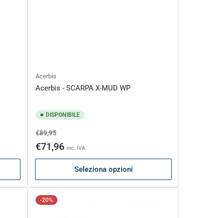
Acerbis
Acerbis - SCARPA X-MUD WP
DISPONIBILE
Prezzo
Prezzo
€89,95
di
scontato
€71,96
inc. IVA
listino
Seleziona opzioni
-20%