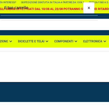
NTERESSI*
SPEDIZIONE GRATUITA IN ITALIA A PARTIRE DA 100€ *
PAGA FINO A 5.000€
×
Il tuo carrello
GLI ORDINI EFFETTUATI DAL 10/08 AL 23/08 POTRANNO SUBIRE DEI RITARD
ZIONE
BICICLETTE E TELAI
COMPONENTI
ELETTRONICA
Il tuo carrello è vuoto