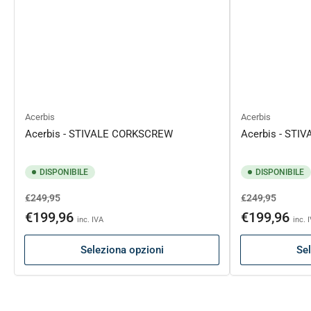
Acerbis
Acerbis
Acerbis - STIVALE CORKSCREW
Acerbis - STI
DISPONIBILE
DISPONIBILE
Prezzo
Prezzo
Prezzo
Prezzo
€249,95
€249,95
di
scontato
di
sconta
€199,96
€199,96
inc. IVA
inc. 
listino
listino
Seleziona opzioni
Sel