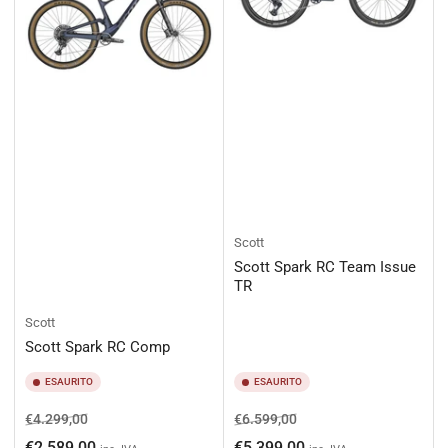
Scott
Scott Spark RC Team Issue
TR
Scott
Scott Spark RC Comp
ESAURITO
ESAURITO
Prezzo
Prezzo
Prezzo
Prezzo
€4.299,00
€6.599,00
di
scontato
di
scontato
€2.589,00
€5.399,00