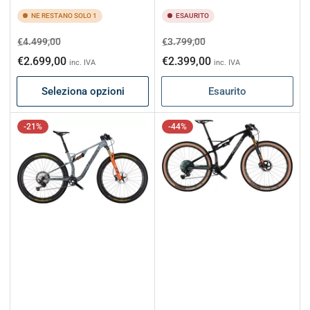
NE RESTANO SOLO 1
ESAURITO
Prezzo
Prezzo
Prezzo
Prezzo
€4.499,00
€3.799,00
di
scontato
di
scontato
€2.699,00
€2.399,00
inc. IVA
inc. IVA
listino
listino
Seleziona opzioni
Esaurito
-21%
-44%