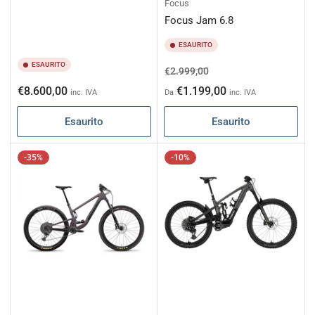
Focus
Focus Jam 6.8
ESAURITO
ESAURITO
Prezzo
Prezzo
€2.999,00
di
scontato
Prezzo
€8.600,00
€1.199,00
inc. IVA
Da
inc. IVA
listino
di
Esaurito
Esaurito
listino
-35%
-10%