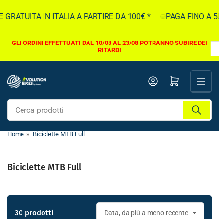
Vai
TUITA IN ITALIA A PARTIRE DA 100€ *
PAGA FINO A 5.000
direttamente
ai
contenuti
GLI ORDINI EFFETTUATI DAL 10/08 AL 23/08 POTRANNO SUBIRE DEI
RITARDI
Apri il mini carrello
Cerca
prodotti
Home
»
Biciclette MTB Full
Biciclette MTB Full
30 prodotti
O