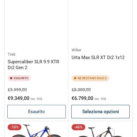
Wilier
Trek
Urta Max SLR XT Di2 1x12
Supercaliber SLR 9.9 XTR
Di2 Gen 2
ESAURITO
NE RESTANO SOLO 2
Prezzo
Prezzo
Prezzo
Prezzo
€9.999,00
€8.000,00
di
scontato
di
scontato
€9.349,00
€6.799,00
inc. IVA
inc. IVA
listino
listino
Esaurito
Seleziona opzioni
-10%
-46%