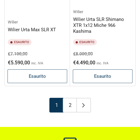
Wilier
Wilier Urta SLR Shimano
Wilier
XTR 1x12 Miche 966
Wilier Urta Max SLR XT
Kashima
ESAURITO
ESAURITO
Prezzo
Prezzo
Prezzo
Prezzo
€7.100,00
€8.000,00
di
scontato
di
scontato
€5.590,00
€4.490,00
inc. IVA
inc. IVA
listino
listino
Esaurito
Esaurito
1
2