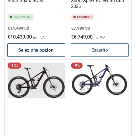
Scott Spark RC SL
Scott Spark RC World Cup
2026
DISPONIBILE
ESAURITO
Prezzo
Prezzo
Prezzo
Prezzo
€14.499,00
€7.999,00
di
scontato
di
scontato
€10.439,00
€6.749,00
inc. IVA
inc. IVA
listino
listino
Seleziona opzioni
Esaurito
-10%
-9%