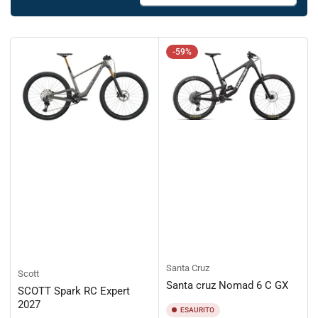
r
d
i
n
-59%
a
p
e
r
:
Santa Cruz
Scott
Santa cruz Nomad 6 C GX
SCOTT Spark RC Expert
2027
ESAURITO