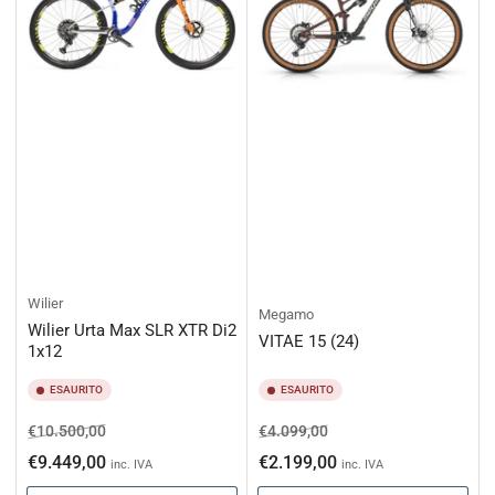
Wilier
Megamo
Wilier Urta Max SLR XTR Di2
VITAE 15 (24)
1x12
ESAURITO
ESAURITO
Prezzo
Prezzo
Prezzo
Prezzo
€10.500,00
€4.099,00
di
scontato
di
scontato
€9.449,00
€2.199,00
inc. IVA
inc. IVA
listino
listino