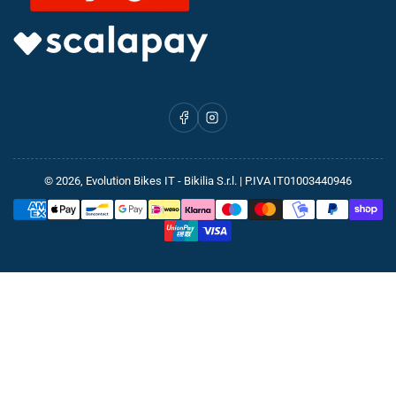
Facebook
Instagram
© 2026,
Evolution Bikes IT
- Bikilia S.r.l. | P.IVA IT01003440946
Metodi
di
pagamento