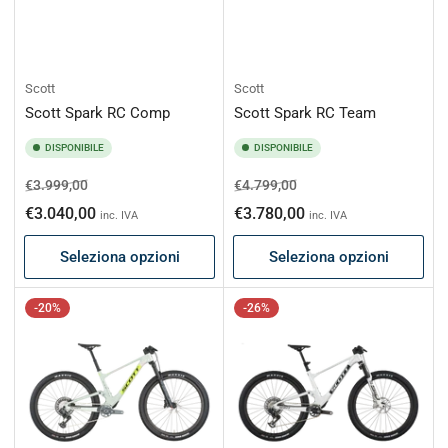
Scott
Scott
Scott Spark RC Comp
Scott Spark RC Team
DISPONIBILE
DISPONIBILE
Prezzo
Prezzo
Prezzo
Prezzo
€3.999,00
€4.799,00
di
scontato
di
scontato
€3.040,00
€3.780,00
inc. IVA
inc. IVA
listino
listino
Seleziona opzioni
Seleziona opzioni
-20%
-26%