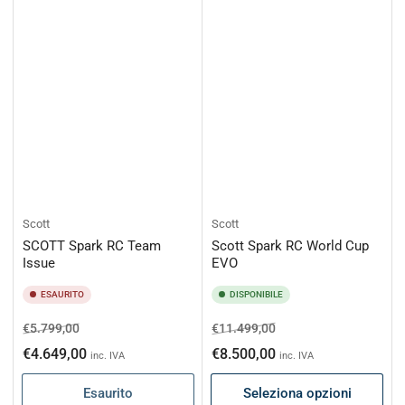
Scott
Scott
SCOTT Spark RC Team
Scott Spark RC World Cup
Issue
EVO
ESAURITO
DISPONIBILE
Prezzo
Prezzo
Prezzo
Prezzo
€5.799,00
€11.499,00
di
scontato
di
scontato
€4.649,00
€8.500,00
inc. IVA
inc. IVA
listino
listino
Esaurito
Seleziona opzioni