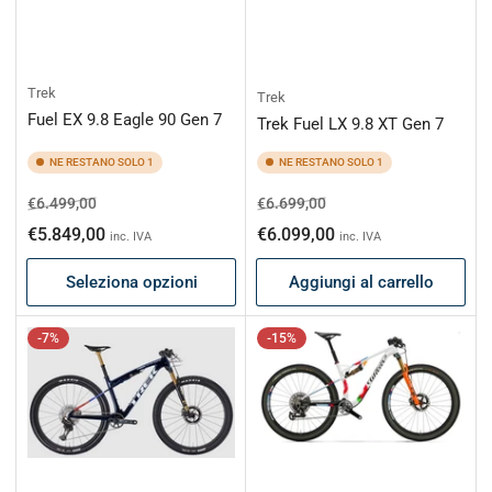
Trek
Trek
Fuel EX 9.8 Eagle 90 Gen 7
Trek Fuel LX 9.8 XT Gen 7
NE RESTANO SOLO 1
NE RESTANO SOLO 1
Prezzo
Prezzo
Prezzo
Prezzo
€6.499,00
€6.699,00
di
scontato
di
scontato
€5.849,00
€6.099,00
inc. IVA
inc. IVA
listino
listino
Seleziona opzioni
Aggiungi al carrello
-7%
-15%