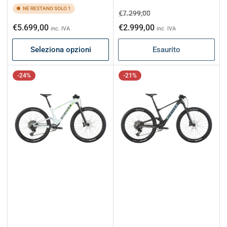
NE RESTANO SOLO 1
Prezzo
Prezzo
€7.299,00
di
scontato
Prezzo
€5.699,00
€2.999,00
inc. IVA
inc. IVA
listino
di
Seleziona opzioni
Esaurito
listino
-24%
-21%