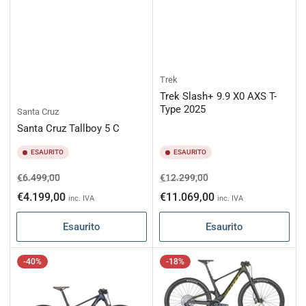
Trek
Trek Slash+ 9.9 X0 AXS T-
Type 2025
Santa Cruz
Santa Cruz Tallboy 5 C
ESAURITO
ESAURITO
Prezzo
Prezzo
Prezzo
Prezzo
€6.499,00
€12.299,00
di
scontato
di
scontato
€4.199,00
€11.069,00
inc. IVA
inc. IVA
listino
listino
Esaurito
Esaurito
-40%
-18%