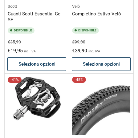
Scott
Velò
Guanti Scott Essential Gel
Completino Estivo Velò
SF
DISPONIBILE
DISPONIBILE
Prezzo
Prezzo
Prezzo
Prezzo
€35,90
€99,00
di
scontato
di
scontato
€19,95
€39,90
inc. IVA
inc. IVA
listino
listino
Seleziona opzioni
Seleziona opzioni
-41%
-45%