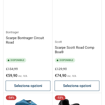
Bontrager
Scarpe Bontrager Circuit
Scott
Road
Scarpe Scott Road Comp
Boa®
DISPONIBILE
DISPONIBILE
Prezzo
Prezzo
Prezzo
Prezzo
€154,99
€129,90
di
scontato
di
scontato
€59,90
€74,90
inc. IVA
inc. IVA
listino
listino
Seleziona opzioni
Seleziona opzioni
-54%
-53%