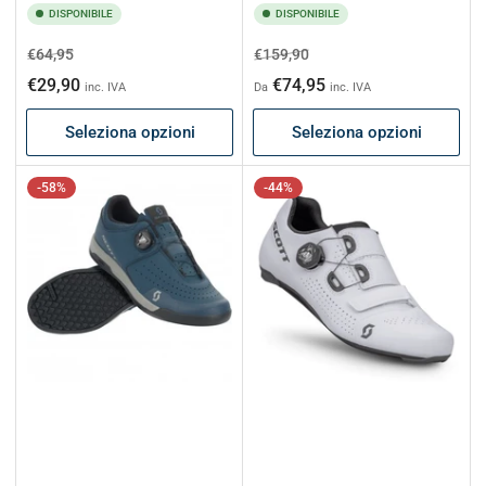
DISPONIBILE
DISPONIBILE
Prezzo
Prezzo
Prezzo
Prezzo
€64,95
€159,90
di
scontato
di
scontato
€29,90
€74,95
inc. IVA
Da
inc. IVA
listino
listino
Seleziona opzioni
Seleziona opzioni
-58%
-44%