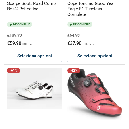
Scarpe Scott Road Comp
Copertoncino Good Year
Boa® Reflective
Eagle F1 Tubeless
Complete
DISPONIBILE
DISPONIBILE
Prezzo
Prezzo
Prezzo
Prezzo
€139,90
€64,90
di
scontato
di
scontato
€59,90
€37,90
inc. IVA
inc. IVA
listino
listino
Seleziona opzioni
Seleziona opzioni
-61%
-42%