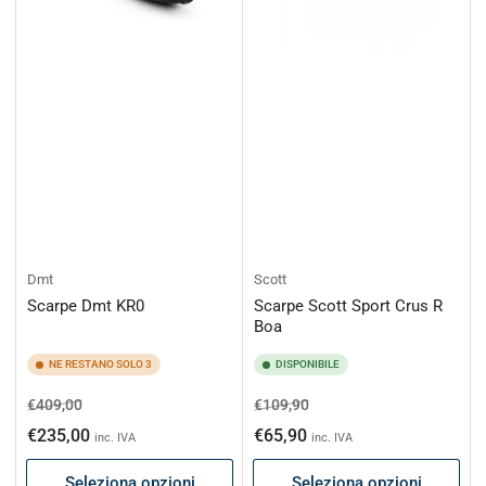
Dmt
Scott
Scarpe Dmt KR0
Scarpe Scott Sport Crus R
Boa
NE RESTANO SOLO 3
DISPONIBILE
Prezzo
Prezzo
Prezzo
Prezzo
€409,00
€109,90
di
scontato
di
scontato
€235,00
€65,90
inc. IVA
inc. IVA
listino
listino
Seleziona opzioni
Seleziona opzioni