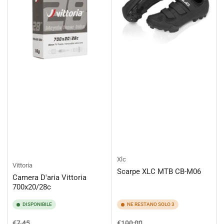
Xlc
Vittoria
Scarpe XLC MTB CB-M06
Camera D'aria Vittoria
700x20/28c
DISPONIBILE
NE RESTANO SOLO 3
Prezzo
Prezzo
Prezzo
Prezzo
€7,45
€100,00