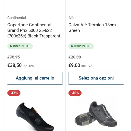
Continental
Alé
Copertone Continental
Calza Alé Termica 18cm
Grand Prix 5000 25-622
Green
(700x25c) Black-Trasparent
DISPONIBILE
DISPONIBILE
Prezzo
Prezzo
Prezzo
Prezzo
€76,95
€20,00
di
scontato
di
scontato
€38,50
€9,00
inc. IVA
inc. IVA
listino
listino
Aggiungi al carrello
Seleziona opzioni
-43%
-40%