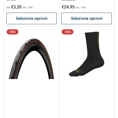
di
scontato
di
scontato
€3,20
€24,95
Da
inc. IVA
inc. IVA
listino
listino
Seleziona opzioni
Seleziona opzioni
-50%
-55%