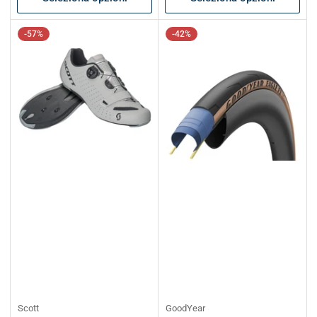
-57%
-42%
Scott
GoodYear