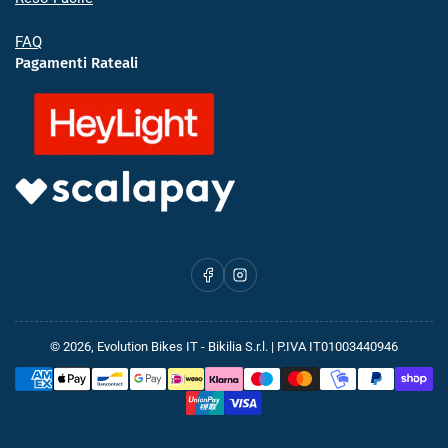
FAQ
Pagamenti Rateali
Facebook
Instagram
© 2026,
Evolution Bikes IT
- Bikilia S.r.l. | P.IVA IT01003440946
Metodi
di
pagamento