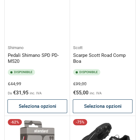
Shimano
Scott
Pedali Shimano SPD PD-
Scarpe Scott Road Comp
M520
Boa
DISPONIBILE
DISPONIBILE
Prezzo
Prezzo
Prezzo
Prezzo
€44,99
€99,00
di
scontato
di
scontato
€31,95
€55,00
Da
inc. IVA
inc. IVA
listino
listino
Seleziona opzioni
Seleziona opzioni
-62%
-75%