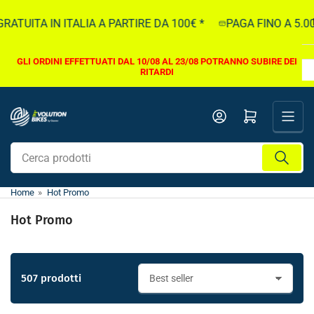
Vai
ITA IN ITALIA A PARTIRE DA 100€ *
PAGA FINO A 5.000€ I
direttamente
ai
contenuti
GLI ORDINI EFFETTUATI DAL 10/08 AL 23/08 POTRANNO SUBIRE DEI
RITARDI
Apri il mini carrello
Cerca
prodotti
Home
»
Hot Promo
Hot Promo
507 prodotti
O
r
d