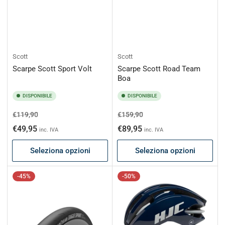
Scott
Scott
Scarpe Scott Sport Volt
Scarpe Scott Road Team
Boa
DISPONIBILE
DISPONIBILE
Prezzo
Prezzo
Prezzo
Prezzo
€119,90
€159,90
di
scontato
di
scontato
€49,95
€89,95
inc. IVA
inc. IVA
listino
listino
Seleziona opzioni
Seleziona opzioni
-45%
-50%