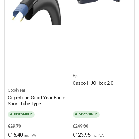
Hjc
Casco HJC Ibex 2.0
GoodYear
Copertone Good Year Eagle
Sport Tube Type
DISPONIBILE
DISPONIBILE
Prezzo
Prezzo
Prezzo
Prezzo
€29,70
€249,00
di
scontato
di
scontato
€16,40
€123,95
inc. IVA
inc. IVA