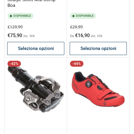
Boa
DISPONIBILE
DISPONIBILE
Prezzo
Prezzo
Prezzo
Prezzo
€129,90
€29,90
di
scontato
di
scontato
€75,90
€16,90
inc. IVA
Da
inc. IVA
listino
listino
Seleziona opzioni
Seleziona opzioni
-42%
-44%