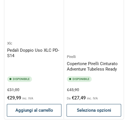
Xlc
Pedali Doppio Uso XLC PD-
S14
Pirelli
Copertone Pirelli Cinturato
Adventure Tubeless Ready
DISPONIBILE
DISPONIBILE
Prezzo
Prezzo
Prezzo
Prezzo
€51,00
€45,90
di
scontato
di
scontato
€29,99
€27,49
inc. IVA
Da
inc. IVA
listino
listino
Aggiungi al carrello
Seleziona opzioni