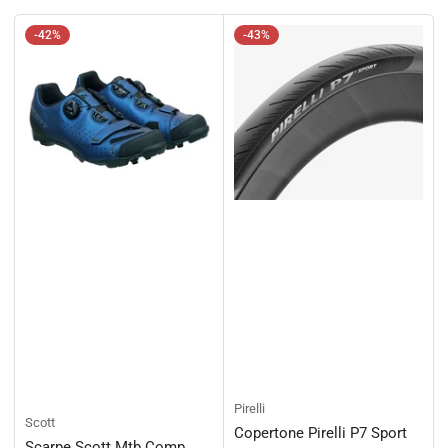
i
n
-42%
-43%
a
p
e
r
:
Pirelli
Scott
Copertone Pirelli P7 Sport
Scarpe Scott Mtb Comp