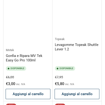
Topeak
Levagomme Topeak Shuttle
Lever 1.2
Mvtek
Gonfia e Ripara MV Tek
Easy Go Pro 100ml
DISPONIBILE
DISPONIBILE
Prezzo
Prezzo
Prezzo
Prezzo
€6,00
€7,95
di
scontato
di
scontato
€3,00
€5,80
inc. IVA
inc. IVA
listino
listino
Aggiungi al carrello
Aggiungi al carrello