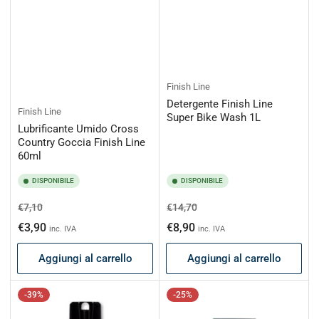
Finish Line
Detergente Finish Line
Finish Line
Super Bike Wash 1L
Lubrificante Umido Cross
Country Goccia Finish Line
60ml
DISPONIBILE
DISPONIBILE
Prezzo
Prezzo
Prezzo
Prezzo
€7,10
€14,70
di
scontato
di
scontato
€3,90
€8,90
inc. IVA
inc. IVA
listino
listino
Aggiungi al carrello
Aggiungi al carrello
-39%
-25%