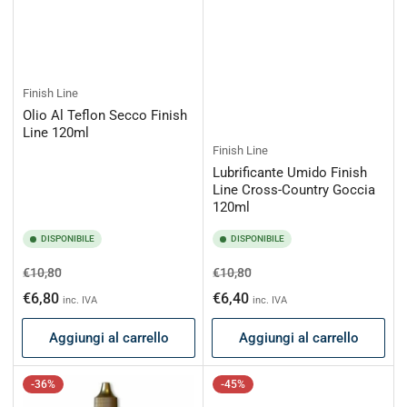
Finish Line
Olio Al Teflon Secco Finish
Line 120ml
Finish Line
Lubrificante Umido Finish
Line Cross-Country Goccia
120ml
DISPONIBILE
DISPONIBILE
Prezzo
Prezzo
Prezzo
Prezzo
€10,80
€10,80
di
scontato
di
scontato
€6,80
€6,40
inc. IVA
inc. IVA
listino
listino
Aggiungi al carrello
Aggiungi al carrello
-36%
-45%