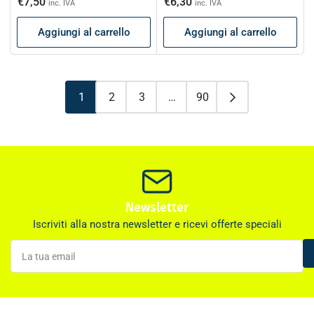
€7,50
€6,30
inc. IVA
inc. IVA
listino
listino
Aggiungi al carrello
Aggiungi al carrello
1
2
3
…
90
Newsletter
Iscriviti alla nostra newsletter e ricevi offerte speciali
La
tua
email