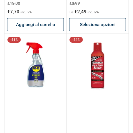
Prezzo
Prezzo
Prezzo
Prezzo
€13,00
€3,99
di
scontato
di
scontato
€7,70
€2,49
inc. IVA
Da
inc. IVA
listino
listino
Aggiungi al carrello
Seleziona opzioni
-41%
-44%