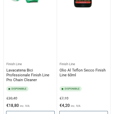
Finish Line
Finish Line
Lavacatena Bici
Olio Al Teflon Secco Finish
Professionale Finish Line
Line 60ml
Pro Chain Cleaner
DISPONIBILE
DISPONIBILE
Prezzo
Prezzo
Prezzo
Prezzo
€30,40
€7,10
di
scontato
di
scontato
€18,80
€4,20
inc. IVA
inc. IVA
listino
listino