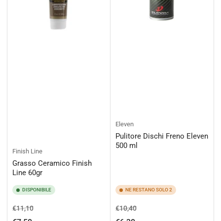
Eleven
Pulitore Dischi Freno Eleven
500 ml
Finish Line
Grasso Ceramico Finish
Line 60gr
DISPONIBILE
NE RESTANO SOLO 2
Prezzo
Prezzo
Prezzo
Prezzo
€11,10
€10,40
di
scontato
di
scontato