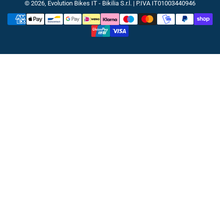
© 2026,
Evolution Bikes IT
- Bikilia S.r.l. | P.IVA IT01003440946
Metodi
di
pagamento