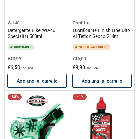
Wd-40
Finish Line
Detergente Bike WD-40
Lubrificante Finish Line Olio
Specialist 500ml
Al Teflon Secco 244ml
DISPONIBILE
NE RESTANO SOLO 2
Prezzo
Prezzo
Prezzo
Prezzo
€10,99
€16,00
di
scontato
di
scontato
€6,50
€8,90
inc. IVA
inc. IVA
listino
listino
Aggiungi al carrello
Aggiungi al carrello
-38%
-41%