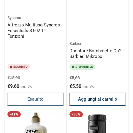
Syncros
Attrezzo Multiuso Syncros
Essentials ST-02 11
Funzioni
Barbieri
Dosatore Bombolette Co2
Barbieri Mikrobo
ESAURITO
DISPONIBILE
Prezzo
Prezzo
Prezzo
Prezzo
€15,90
€5,88
di
scontato
di
scontato
€9,60
€5,50
inc. IVA
inc. IVA
listino
listino
Esaurito
Aggiungi al carrello
-41%
-38%