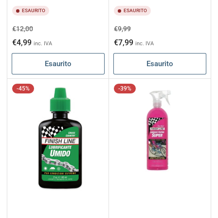
ESAURITO
ESAURITO
Prezzo
Prezzo
Prezzo
Prezzo
€12,00
€9,99
di
scontato
di
scontato
€4,99
€7,99
inc. IVA
inc. IVA
listino
listino
Esaurito
Esaurito
-45%
-39%