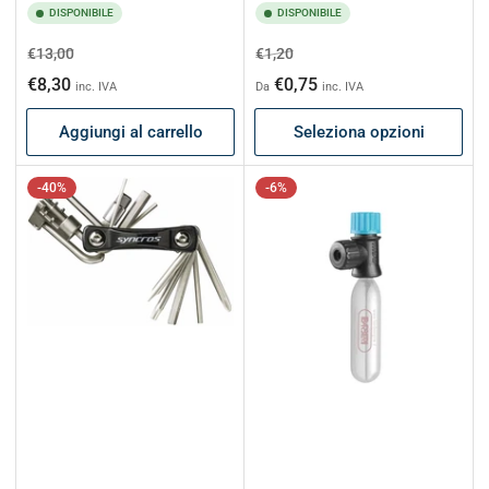
DISPONIBILE
DISPONIBILE
Prezzo
Prezzo
Prezzo
Prezzo
€13,00
€1,20
di
scontato
di
scontato
€8,30
€0,75
inc. IVA
Da
inc. IVA
listino
listino
Aggiungi al carrello
Seleziona opzioni
-40%
-6%