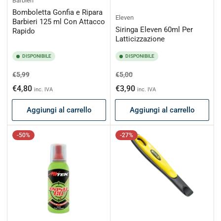
Barbieri
Bomboletta Gonfia e Ripara
Eleven
Barbieri 125 ml Con Attacco
Siringa Eleven 60ml Per
Rapido
Latticizzazione
DISPONIBILE
DISPONIBILE
Prezzo
Prezzo
Prezzo
Prezzo
€5,99
€5,00
di
scontato
di
scontato
€4,80
€3,90
inc. IVA
inc. IVA
listino
listino
Aggiungi al carrello
Aggiungi al carrello
-50%
-27%