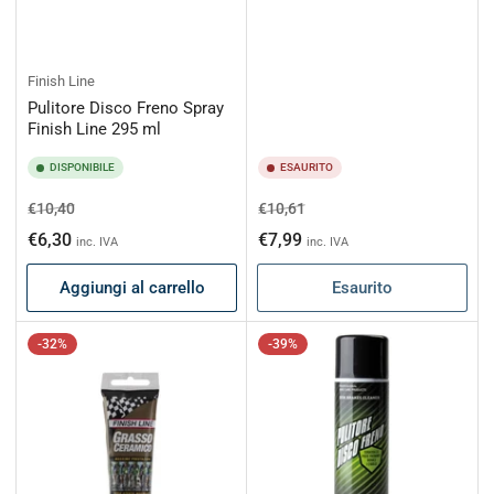
Finish Line
Pulitore Disco Freno Spray
Finish Line 295 ml
DISPONIBILE
ESAURITO
Prezzo
Prezzo
Prezzo
Prezzo
€10,40
€10,61
di
scontato
di
scontato
€6,30
€7,99
inc. IVA
inc. IVA
listino
listino
Aggiungi al carrello
Esaurito
-32%
-39%