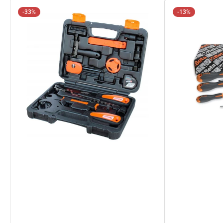
-33%
-13%