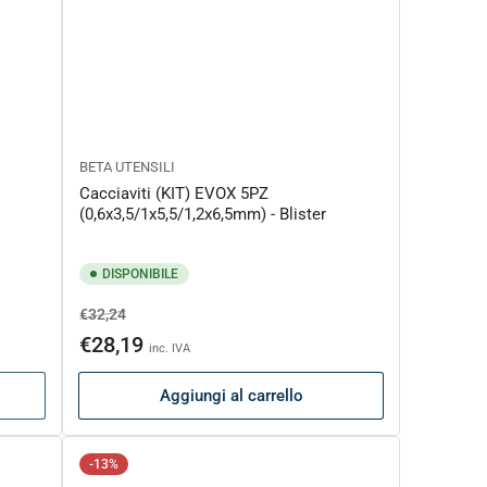
BETA UTENSILI
Cacciaviti (KIT) EVOX 5PZ
(0,6x3,5/1x5,5/1,2x6,5mm) - Blister
DISPONIBILE
Prezzo
Prezzo
€32,24
di
scontato
€28,19
inc. IVA
listino
Aggiungi al carrello
-13%