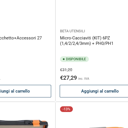
BETA UTENSILI
icchetto+Accessori 27
Micro-Cacciaviti (KIT) 6PZ
(1,4/2/2,4/3mm) + PH0/PH1
DISPONIBILE
Prezzo
Prezzo
€31,20
o
di
scontato
€27,29
A
inc. IVA
listino
ungi al carrello
Aggiungi al carrello
-13%