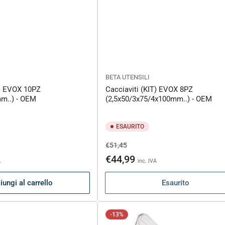
BETA UTENSILI
T) EVOX 10PZ
Cacciaviti (KIT) EVOX 8PZ
mm..) - OEM
(2,5x50/3x75/4x100mm..) - OEM
ESAURITO
Prezzo
Prezzo
€51,45
o
di
scontato
€44,99
A
inc. IVA
listino
ungi al carrello
Esaurito
-13%