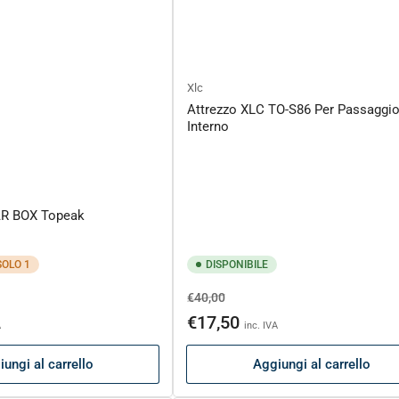
Xlc
Attrezzo XLC TO-S86 Per Passaggio
Interno
R BOX Topeak
SOLO 1
DISPONIBILE
Prezzo
Prezzo
€40,00
o
di
scontato
€17,50
A
inc. IVA
listino
ungi al carrello
Aggiungi al carrello