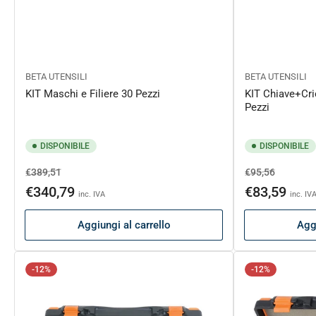
BETA UTENSILI
BETA UTENSILI
KIT Maschi e Filiere 30 Pezzi
KIT Chiave+Cr
Pezzi
DISPONIBILE
DISPONIBILE
Prezzo
Prezzo
Prezzo
Prezzo
€389,51
€95,56
di
scontato
di
scontat
€340,79
€83,59
inc. IVA
inc. IV
listino
listino
Aggiungi al carrello
Aggi
-12%
-12%