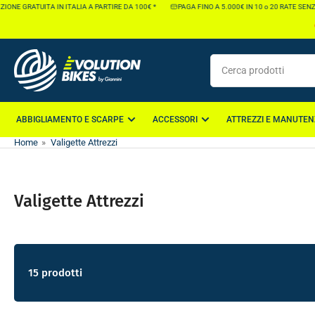
Vai
GRATUITA IN ITALIA A PARTIRE DA 100€ *
PAGA FINO A 5.000€ IN 10 o 20 RATE SENZA INT
direttamente
ai
contenuti
Cerca
prodotti
ABBIGLIAMENTO E SCARPE
ACCESSORI
ATTREZZI E MANUTEN
Home
»
Valigette Attrezzi
Valigette Attrezzi
15 prodotti