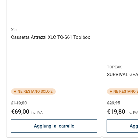
Xlc
Cassetta Attrezzi XLC TO-S61 Toolbox
TOPEAK
SURVIVAL GEA
NE RESTANO SOLO 2
NE RESTANO 
Prezzo
Prezzo
Prezzo
Prezzo
€119,00
€29,95
di
scontato
di
scontat
€69,00
€19,80
inc. IVA
inc. IV
listino
listino
Aggiungi al carrello
Aggi