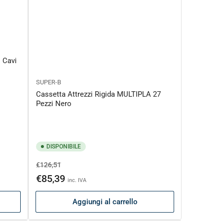
 Cavi
SUPER-B
Cassetta Attrezzi Rigida MULTIPLA 27
Pezzi Nero
DISPONIBILE
Prezzo
Prezzo
€126,51
di
scontato
€85,39
inc. IVA
listino
Aggiungi al carrello