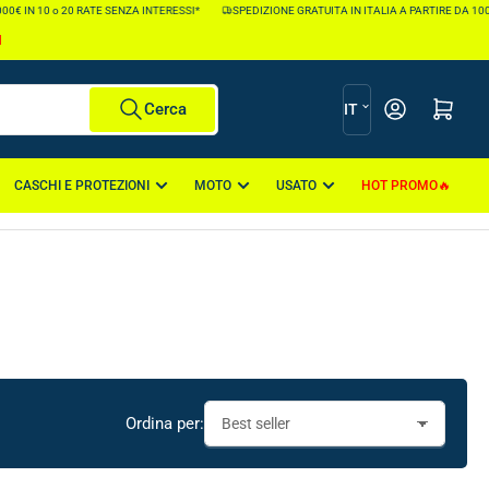
N 10 o 20 RATE SENZA INTERESSI*
SPEDIZIONE GRATUITA IN ITALIA A PARTIRE DA 100€ *
I
L
Apri il mini carr
Cerca
IT
i
n
CASCHI E PROTEZIONI
MOTO
USATO
HOT PROMO
g
u
a
Ordina per: