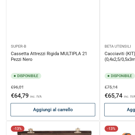
SUPER-B
BETA UTENSILI
Cassetta Attrezzi Rigida MULTIPLA 21
Cacciaviti (KI
Pezzi Nero
(0,4x2,5/0,5x3
DISPONIBILE
DISPONIBILE
Prezzo
Prezzo
Prezzo
Prezzo
€96,01
€75,14
di
scontato
di
scontat
€64,79
€65,74
inc. IVA
inc. IV
listino
listino
Aggiungi al carrello
Aggi
-13%
-13%