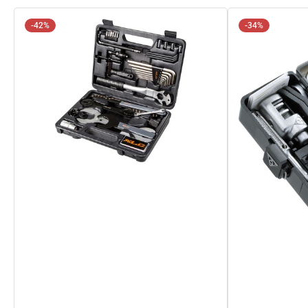
-42%
-34%