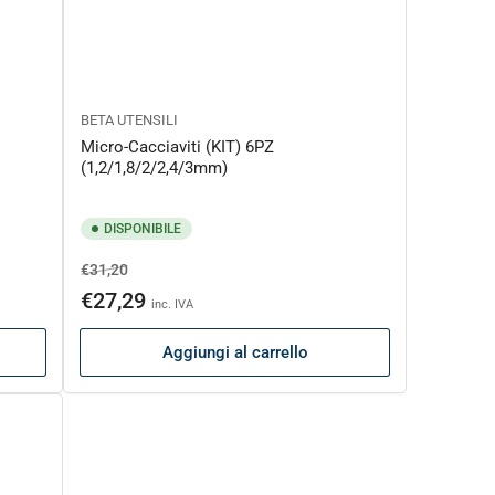
BETA UTENSILI
Micro-Cacciaviti (KIT) 6PZ
(1,2/1,8/2/2,4/3mm)
DISPONIBILE
Prezzo
Prezzo
€31,20
di
scontato
€27,29
inc. IVA
listino
Aggiungi al carrello