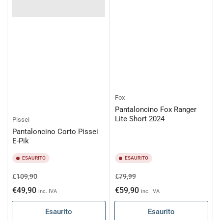
Fox
Pantaloncino Fox Ranger
Lite Short 2024
Pissei
Pantaloncino Corto Pissei
E-Pik
ESAURITO
ESAURITO
Prezzo
Prezzo
Prezzo
Prezzo
€109,90
€79,99
di
scontato
di
scontato
€49,90
€59,90
inc. IVA
inc. IVA
listino
listino
Esaurito
Esaurito