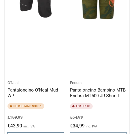
O'Neal
Endura
Pantaloncino O'Neal Mud
Pantaloncino Bambino MTB
WP
Endura MT500 JR Short II
NE RESTANO SOLO 1
ESAURITO
Prezzo
Prezzo
Prezzo
Prezzo
€109,99
€64,99
di
scontato
di
scontato
€43,90
€34,99
inc. IVA
inc. IVA
listino
listino