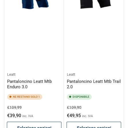
Leatt
Leatt
Pantaloncino Leatt Mtb
Pantaloncino Leatt Mtb Trail
Enduro 3.0
2.0
NE RESTANO SOLO 1
DISPONIBILE
Prezzo
Prezzo
Prezzo
Prezzo
€109,99
€109,90
di
scontato
di
scontato
€39,90
€49,95
inc. IVA
inc. IVA
listino
listino
Seleziona opzioni
Seleziona opzioni