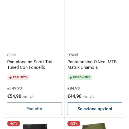
Scott
O'Neal
Pantaloncino Scott Trail
Pantaloncino O'Neal MTB
Tuned Con Fondello
Matrix Chamois
ESAURITO
DISPONIBILE
Prezzo
Prezzo
Prezzo
Prezzo
€149,90
€84,90
di
scontato
di
scontato
€54,90
€44,90
inc. IVA
inc. IVA
listino
listino
Esaurito
Seleziona opzioni
-67%
-53%