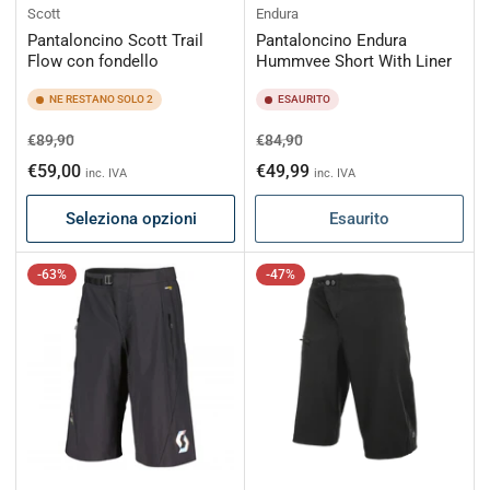
Scott
Endura
Pantaloncino Scott Trail
Pantaloncino Endura
Flow con fondello
Hummvee Short With Liner
NE RESTANO SOLO 2
ESAURITO
Prezzo
Prezzo
Prezzo
Prezzo
€89,90
€84,90
di
scontato
di
scontato
€59,00
€49,99
inc. IVA
inc. IVA
listino
listino
Seleziona opzioni
Esaurito
-63%
-47%