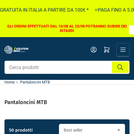
Vai
ITA IN ITALIA A PARTIRE DA 100€ *
PAGA FINO A 5.000€ 
direttamente
ai
contenuti
GLI ORDINI EFFETTUATI DAL 10/08 AL 23/08 POTRANNO SUBIRE DEI
RITARDI
Apri il mini carrello
Cerca
prodotti
Home
»
Pantaloncini MTB
Pantaloncini MTB
50 prodotti
O