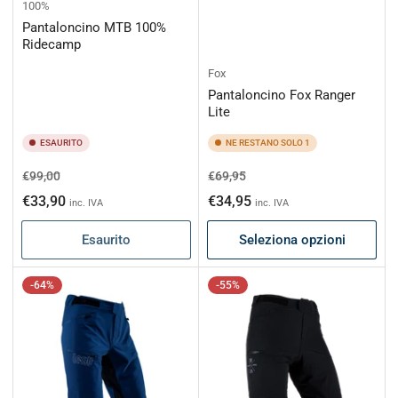
100%
Pantaloncino MTB 100%
Ridecamp
Fox
Pantaloncino Fox Ranger
Lite
ESAURITO
NE RESTANO SOLO 1
Prezzo
Prezzo
Prezzo
Prezzo
€99,00
€69,95
di
scontato
di
scontato
€33,90
€34,95
inc. IVA
inc. IVA
listino
listino
Esaurito
Seleziona opzioni
-64%
-55%