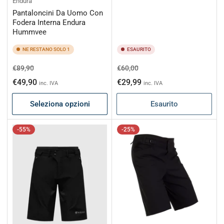
Endura
Pantaloncini Da Uomo Con
Fodera Interna Endura
Hummvee
NE RESTANO SOLO 1
ESAURITO
Prezzo
Prezzo
Prezzo
Prezzo
€89,90
€60,00
di
scontato
di
scontato
€49,90
€29,99
inc. IVA
inc. IVA
listino
listino
Seleziona opzioni
Esaurito
-55%
-25%