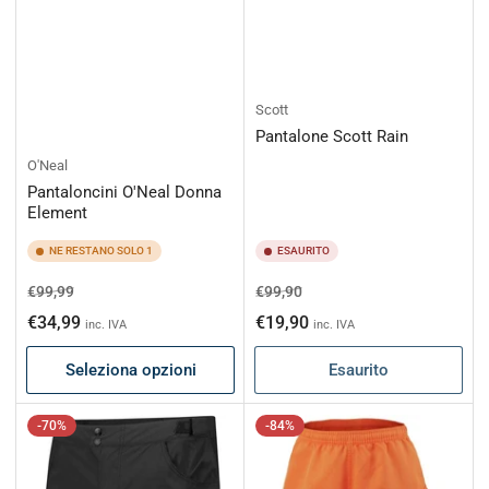
Scott
Pantalone Scott Rain
O'Neal
Pantaloncini O'Neal Donna
Element
NE RESTANO SOLO 1
ESAURITO
Prezzo
Prezzo
Prezzo
Prezzo
€99,99
€99,90
di
scontato
di
scontato
€34,99
€19,90
inc. IVA
inc. IVA
listino
listino
Seleziona opzioni
Esaurito
-70%
-84%