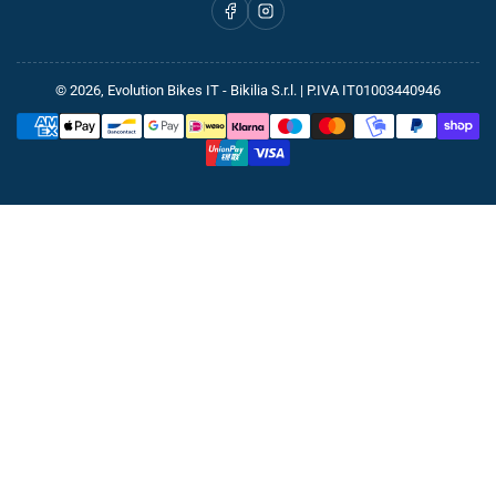
Facebook
Instagram
© 2026,
Evolution Bikes IT
- Bikilia S.r.l. | P.IVA IT01003440946
Metodi
di
pagamento