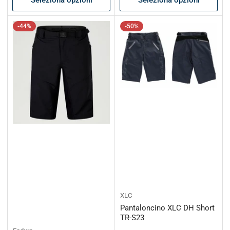
-44%
-50%
XLC
Pantaloncino XLC DH Short
TR-S23