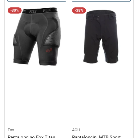
-30%
-38%
Fox
AGU
Pantaloncino Fox Titan
Pantaloncini MTB Sport