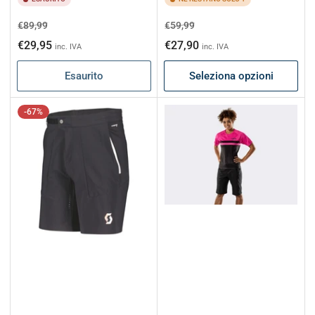
Prezzo
Prezzo
Prezzo
Prezzo
€89,99
€59,99
di
scontato
di
scontato
€29,95
€27,90
inc. IVA
inc. IVA
listino
listino
Esaurito
Seleziona opzioni
-67%