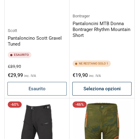
Bontrager
Pantaloncini MTB Donna
Bontrager Rhythm Mountain
Scott
Short
Pantaloncino Scott Gravel
Tuned
ESAURITO
NE RESTANO SOLO 1
Prezzo
Prezzo
€89,90
di
scontato
Prezzo
€29,99
€19,90
inc. IVA
inc. IVA
listino
di
Esaurito
Seleziona opzioni
listino
-60%
-46%