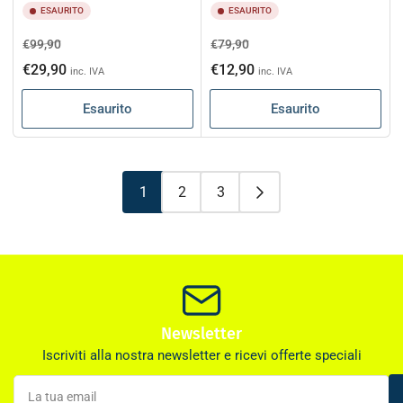
ESAURITO
ESAURITO
Prezzo
Prezzo
Prezzo
Prezzo
€99,90
€79,90
di
scontato
di
scontato
€29,90
€12,90
inc. IVA
inc. IVA
listino
listino
Esaurito
Esaurito
1
2
3
Newsletter
Iscriviti alla nostra newsletter e ricevi offerte speciali
La
tua