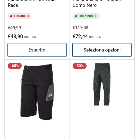
Race
Uomo Nero
ESAURITO
DISPONIBILE
Prezzo
Prezzo
Prezzo
Prezzo
€69,99
€117,58
di
scontato
di
scontato
€48,90
€72,44
inc. IVA
inc. IVA
listino
listino
Esaurito
Seleziona opzioni
-65%
-80%