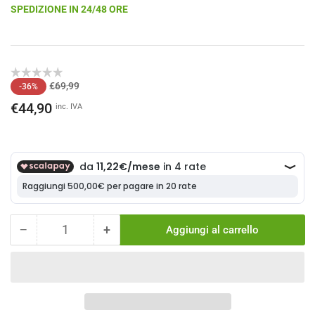
SPEDIZIONE IN 24/48 ORE
Prezzo
Prezzo
€69,99
-36%
di
scontato
€44,90
inc. IVA
listino
−
+
Aggiungi al carrello
Quantità
Diminuisci
Aumenta
la
la
quantità
quantità
per
per
Pantaloncino
Pantaloncino
O&#39;Neal
O&#39;Neal