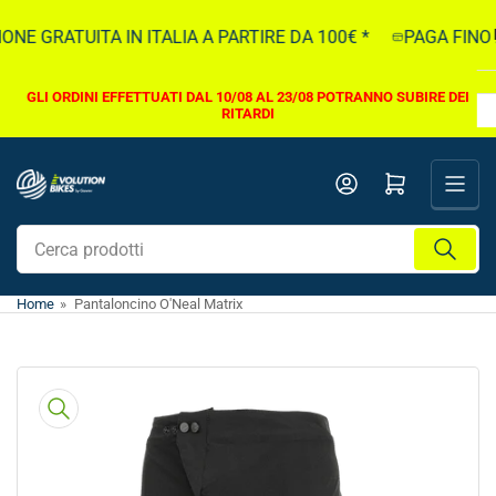
Vai
NE GRATUITA IN ITALIA A PARTIRE DA 100€ *
PAGA FINO A 
direttamente
ai
contenuti
GLI ORDINI EFFETTUATI DAL 10/08 AL 23/08 POTRANNO SUBIRE DEI
RITARDI
Apri il mini carrello
Cerca
prodotti
Home
»
Pantaloncino O'Neal Matrix
Vai
direttamente
alle
informazioni
sul