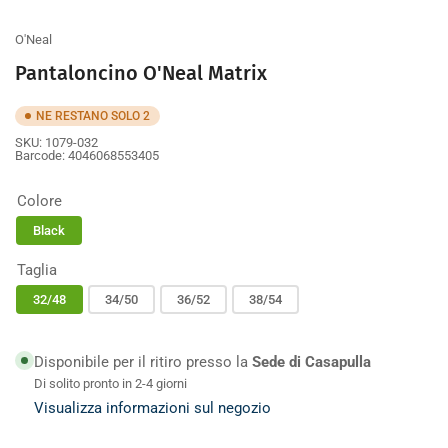
galleria
galleria
O'Neal
Pantaloncino O'Neal Matrix
NE RESTANO SOLO 2
SKU:
1079-032
Barcode:
4046068553405
Colore
Black
Taglia
32/48
34/50
36/52
38/54
Disponibile per il ritiro presso la
Sede di Casapulla
Di solito pronto in 2-4 giorni
Visualizza informazioni sul negozio