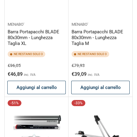
MENABO'
MENABO'
Barra Portapacchi BLADE
Barra Portapacchi BLADE
80x30mm - Lunghezza
80x30mm - Lunghezza
Taglia XL
Taglia M
NE RESTANO SOLO 3
NE RESTANO SOLO 3
Prezzo
Prezzo
Prezzo
Prezzo
€96,05
€79,93
di
scontato
di
scontato
€46,89
€39,09
inc. IVA
inc. IVA
listino
listino
Aggiungi al carrello
Aggiungi al carrello
-51%
-33%