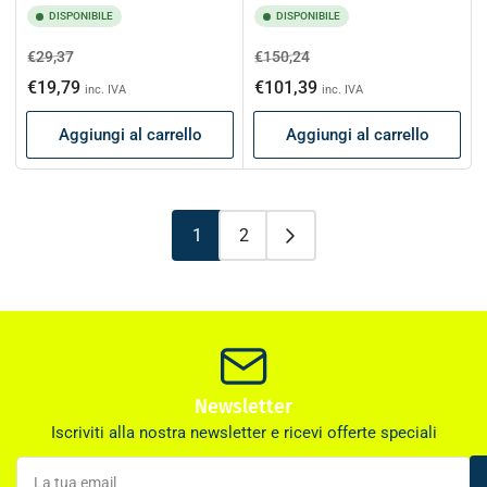
DISPONIBILE
DISPONIBILE
Prezzo
Prezzo
Prezzo
Prezzo
€29,37
€150,24
di
scontato
di
scontato
€19,79
€101,39
inc. IVA
inc. IVA
listino
listino
Aggiungi al carrello
Aggiungi al carrello
1
2
Newsletter
Iscriviti alla nostra newsletter e ricevi offerte speciali
La
tua