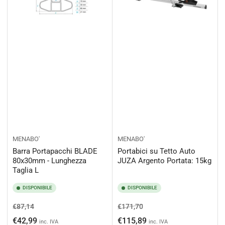
MENABO'
MENABO'
Barra Portapacchi BLADE
Portabici su Tetto Auto
80x30mm - Lunghezza
JUZA Argento Portata: 15kg
Taglia L
DISPONIBILE
DISPONIBILE
Prezzo
Prezzo
Prezzo
Prezzo
€87,14
€171,70
di
scontato
di
scontato
€42,99
€115,89
inc. IVA
inc. IVA