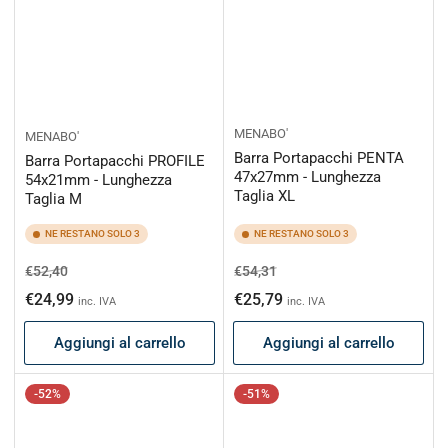
MENABO'
MENABO'
Barra Portapacchi PENTA
Barra Portapacchi PROFILE
47x27mm - Lunghezza
54x21mm - Lunghezza
Taglia XL
Taglia M
NE RESTANO SOLO 3
NE RESTANO SOLO 3
Prezzo
Prezzo
Prezzo
Prezzo
€52,40
€54,31
di
scontato
di
scontato
€24,99
€25,79
inc. IVA
inc. IVA
listino
listino
Aggiungi al carrello
Aggiungi al carrello
-52%
-51%