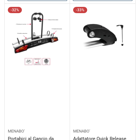
-32%
-33%
MENABO'
MENABO'
Portabici al Gancio da
Adattatore Quick Release