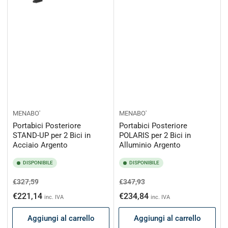
MENABO'
MENABO'
Portabici Posteriore
Portabici Posteriore
STAND-UP per 2 Bici in
POLARIS per 2 Bici in
Acciaio Argento
Alluminio Argento
DISPONIBILE
DISPONIBILE
Prezzo
Prezzo
Prezzo
Prezzo
€327,59
€347,93
di
scontato
di
scontato
€221,14
€234,84
inc. IVA
inc. IVA
listino
listino
Aggiungi al carrello
Aggiungi al carrello