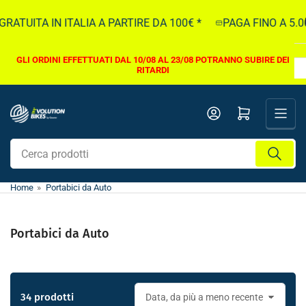
Vai
UITA IN ITALIA A PARTIRE DA 100€ *
PAGA FINO A 5.000€ 
direttamente
ai
contenuti
GLI ORDINI EFFETTUATI DAL 10/08 AL 23/08 POTRANNO SUBIRE DEI
RITARDI
Apri il mini carrello
Cerca
prodotti
Home
»
Portabici da Auto
Portabici da Auto
34 prodotti
O