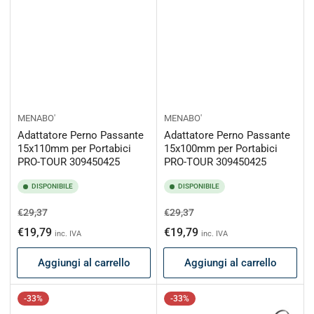
MENABO'
MENABO'
Adattatore Perno Passante
Adattatore Perno Passante
15x110mm per Portabici
15x100mm per Portabici
PRO-TOUR 309450425
PRO-TOUR 309450425
DISPONIBILE
DISPONIBILE
Prezzo
Prezzo
Prezzo
Prezzo
€29,37
€29,37
di
scontato
di
scontato
€19,79
€19,79
inc. IVA
inc. IVA
listino
listino
Aggiungi al carrello
Aggiungi al carrello
-33%
-33%