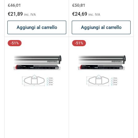
Prezzo
Prezzo
Prezzo
Prezzo
€46,01
€50,81
di
scontato
di
scontato
€21,89
€24,69
inc. IVA
inc. IVA
listino
listino
Aggiungi al carrello
Aggiungi al carrello
-51%
-51%