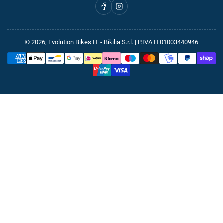
Facebook
Instagram
© 2026,
Evolution Bikes IT
- Bikilia S.r.l. | P.IVA IT01003440946
Metodi
di
pagamento