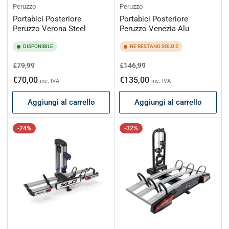
Peruzzo
Peruzzo
Portabici Posteriore
Portabici Posteriore
Peruzzo Verona Steel
Peruzzo Venezia Alu
DISPONIBILE
NE RESTANO SOLO 2
Prezzo
Prezzo
Prezzo
Prezzo
€79,99
€146,99
di
scontato
di
scontato
€70,00
€135,00
inc. IVA
inc. IVA
listino
listino
Aggiungi al carrello
Aggiungi al carrello
-24%
-32%