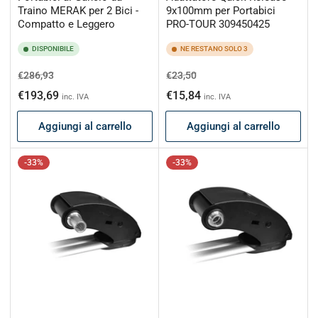
Traino MERAK per 2 Bici -
9x100mm per Portabici
Compatto e Leggero
PRO-TOUR 309450425
DISPONIBILE
NE RESTANO SOLO 3
Prezzo
Prezzo
Prezzo
Prezzo
€286,93
€23,50
di
scontato
di
scontato
€193,69
€15,84
inc. IVA
inc. IVA
listino
listino
Aggiungi al carrello
Aggiungi al carrello
-33%
-33%