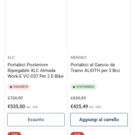
XLC
MENABO'
Portabici Posteriore
Portabici al Gancio da
Ripiegabile XLC Almada
Traino ALIOTH per 3 Bici
Work-E VC-C07 Per 2 E-Bike
ESAURITO
DISPONIBILE
Prezzo
Prezzo
Prezzo
Prezzo
€700,00
€630,34
di
scontato
di
scontato
€535,00
€425,49
inc. IVA
inc. IVA
listino
listino
Esaurito
Aggiungi al carrello