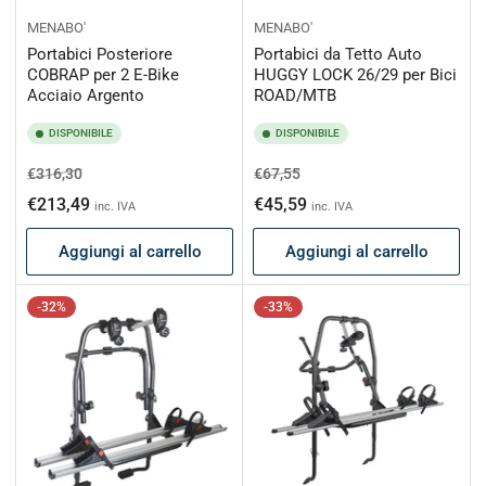
MENABO'
MENABO'
Portabici Posteriore
Portabici da Tetto Auto
COBRAP per 2 E-Bike
HUGGY LOCK 26/29 per Bici
Acciaio Argento
ROAD/MTB
DISPONIBILE
DISPONIBILE
Prezzo
Prezzo
Prezzo
Prezzo
€316,30
€67,55
di
scontato
di
scontato
€213,49
€45,59
inc. IVA
inc. IVA
listino
listino
Aggiungi al carrello
Aggiungi al carrello
-32%
-33%