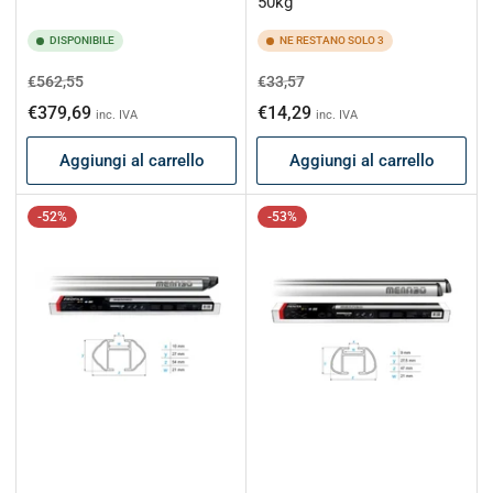
50kg
DISPONIBILE
NE RESTANO SOLO 3
Prezzo
Prezzo
Prezzo
Prezzo
€562,55
€33,57
di
scontato
di
scontato
€379,69
€14,29
inc. IVA
inc. IVA
listino
listino
Aggiungi al carrello
Aggiungi al carrello
-52%
-53%