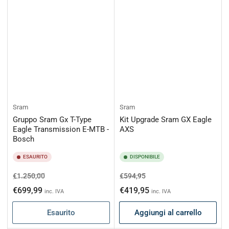
Sram
Sram
Gruppo Sram Gx T-Type
Kit Upgrade Sram GX Eagle
Eagle Transmission E-MTB -
AXS
Bosch
ESAURITO
DISPONIBILE
Prezzo
Prezzo
Prezzo
Prezzo
€1.250,00
€594,95
di
scontato
di
scontato
€699,99
€419,95
inc. IVA
inc. IVA
listino
listino
Esaurito
Aggiungi al carrello