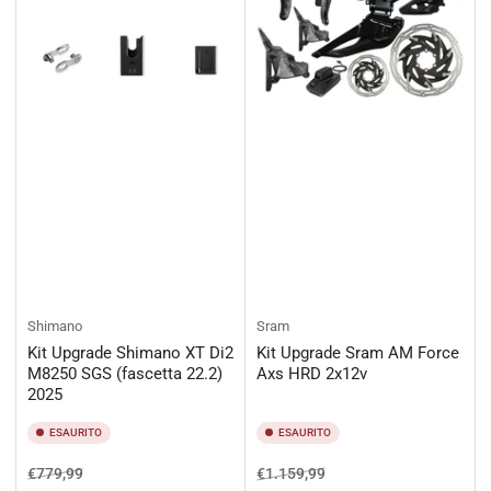
Shimano
Sram
Kit Upgrade Shimano XT Di2
Kit Upgrade Sram AM Force
M8250 SGS (fascetta 22.2)
Axs HRD 2x12v
2025
ESAURITO
ESAURITO
Prezzo
Prezzo
Prezzo
Prezzo
€779,99
€1.159,99