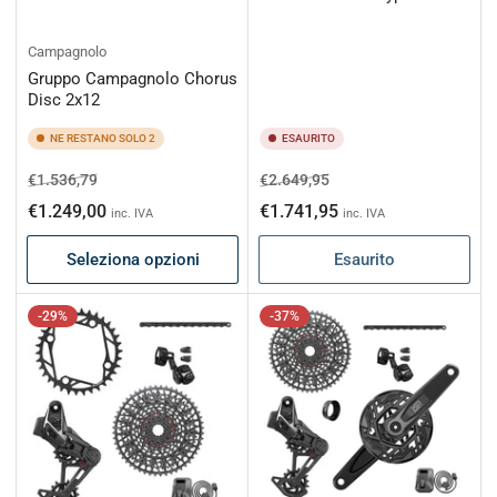
Campagnolo
Gruppo Campagnolo Chorus
Disc 2x12
NE RESTANO SOLO 2
ESAURITO
Prezzo
Prezzo
Prezzo
Prezzo
€1.536,79
€2.649,95
di
scontato
di
scontato
€1.249,00
€1.741,95
inc. IVA
inc. IVA
listino
listino
Seleziona opzioni
Esaurito
-29%
-37%