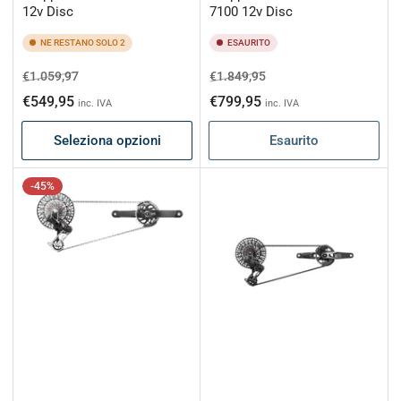
12v Disc
7100 12v Disc
NE RESTANO SOLO 2
ESAURITO
Prezzo
Prezzo
Prezzo
Prezzo
€1.059,97
€1.849,95
di
scontato
di
scontato
€549,95
€799,95
inc. IVA
inc. IVA
listino
listino
Seleziona opzioni
Esaurito
-45%