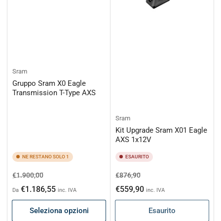
Sram
Gruppo Sram X0 Eagle
Transmission T-Type AXS
Sram
Kit Upgrade Sram X01 Eagle
AXS 1x12V
NE RESTANO SOLO 1
ESAURITO
Prezzo
Prezzo
Prezzo
Prezzo
€1.900,00
€876,90
di
scontato
di
scontato
€1.186,55
€559,90
Da
inc. IVA
inc. IVA
listino
listino
Seleziona opzioni
Esaurito