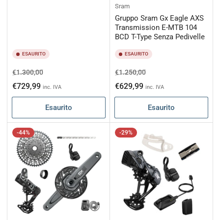
Sram
Gruppo Sram Gx Eagle AXS
Transmission E-MTB 104
BCD T-Type Senza Pedivelle
ESAURITO
ESAURITO
Prezzo
Prezzo
Prezzo
Prezzo
€1.300,00
€1.250,00
di
scontato
di
scontato
€729,99
€629,99
inc. IVA
inc. IVA
listino
listino
Esaurito
Esaurito
-44%
-29%