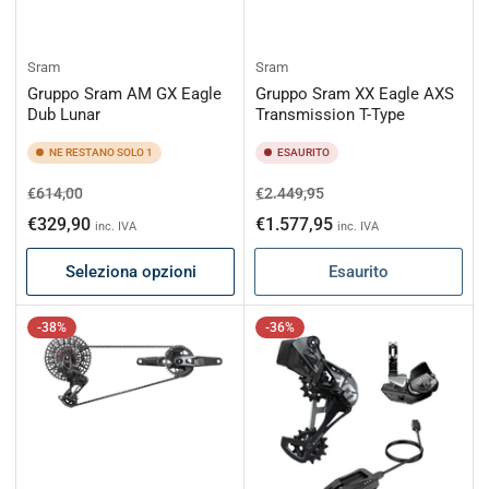
Sram
Sram
Gruppo Sram AM GX Eagle
Gruppo Sram XX Eagle AXS
Dub Lunar
Transmission T-Type
NE RESTANO SOLO 1
ESAURITO
Prezzo
Prezzo
Prezzo
Prezzo
€614,00
€2.449,95
di
scontato
di
scontato
€329,90
€1.577,95
inc. IVA
inc. IVA
listino
listino
Seleziona opzioni
Esaurito
-38%
-36%