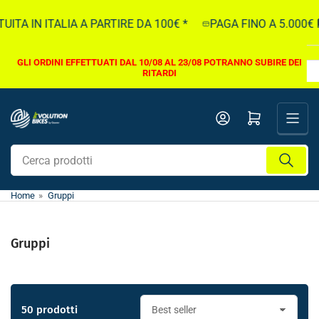
Vai
IN ITALIA A PARTIRE DA 100€ *
PAGA FINO A 5.000€ IN 1
direttamente
ai
contenuti
GLI ORDINI EFFETTUATI DAL 10/08 AL 23/08 POTRANNO SUBIRE DEI
RITARDI
Apri il mini carrello
Cerca
prodotti
Home
»
Gruppi
Gruppi
50 prodotti
O