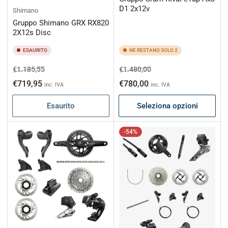
D1 2x12v
Shimano
Gruppo Shimano GRX RX820
2X12s Disc
ESAURITO
NE RESTANO SOLO 2
Prezzo
Prezzo
Prezzo
Prezzo
€1.185,55
€1.480,00
di
scontato
di
scontato
€719,95
€780,00
inc. IVA
inc. IVA
listino
listino
Esaurito
Seleziona opzioni
-54%