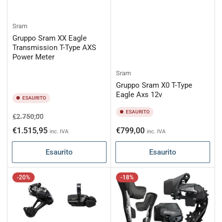
Sram
Gruppo Sram XX Eagle
Transmission T-Type AXS
Power Meter
Sram
Gruppo Sram X0 T-Type
Eagle Axs 12v
ESAURITO
ESAURITO
Prezzo
Prezzo
€2.750,00
di
scontato
Prezzo
€1.515,95
€799,00
inc. IVA
inc. IVA
listino
di
Esaurito
Esaurito
listino
-20%
-18%