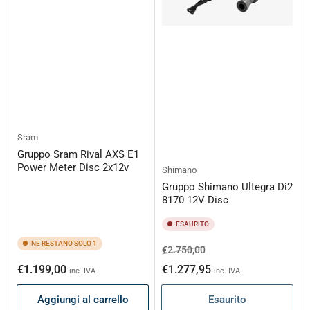
Sram
Gruppo Sram Rival AXS E1
Power Meter Disc 2x12v
Shimano
Gruppo Shimano Ultegra Di2
8170 12V Disc
ESAURITO
NE RESTANO SOLO 1
Prezzo
Prezzo
€2.750,00
di
scontato
Prezzo
€1.199,00
€1.277,95
inc. IVA
inc. IVA
listino
di
Aggiungi al carrello
Esaurito
listino