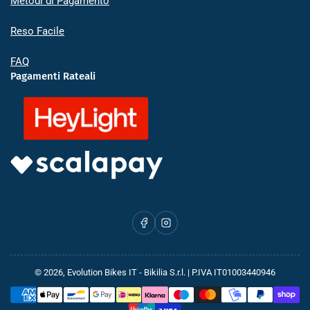
Metodi di Pagamento
Reso Facile
FAQ
Pagamenti Rateali
Facebook
Instagram
© 2026,
Evolution Bikes IT
- Bikilia S.r.l. | P.IVA IT01003440946
Metodi
di