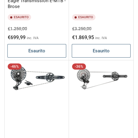
Eagle Transmission E-MTB -
Brose
ESAURITO
ESAURITO
Prezzo
Prezzo
Prezzo
Prezzo
€1.250,00
€3.250,00
di
scontato
di
scontato
€699,99
€1.869,95
inc. IVA
inc. IVA
listino
listino
Esaurito
Esaurito
-46%
-36%