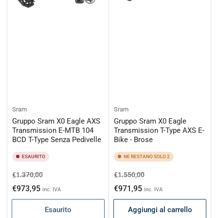
Sram
Sram
Gruppo Sram X0 Eagle AXS
Gruppo Sram X0 Eagle
Transmission E-MTB 104
Transmission T-Type AXS E-
BCD T-Type Senza Pedivelle
Bike - Brose
ESAURITO
NE RESTANO SOLO 2
Prezzo
Prezzo
Prezzo
Prezzo
€1.370,00
€1.550,00
di
scontato
di
scontato
€973,95
€971,95
inc. IVA
inc. IVA
listino
listino
Esaurito
Aggiungi al carrello