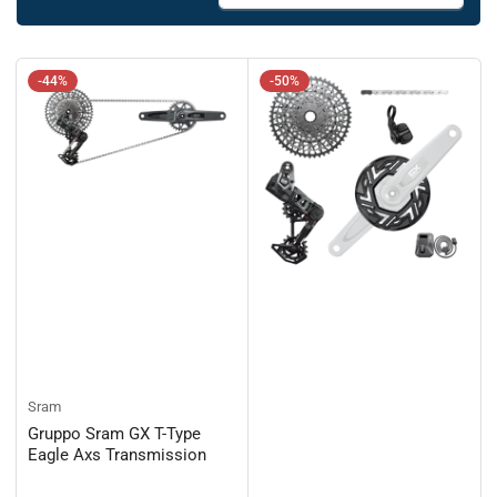
r
d
i
n
-44%
-50%
a
p
e
r
:
Sram
Gruppo Sram GX T-Type
Eagle Axs Transmission