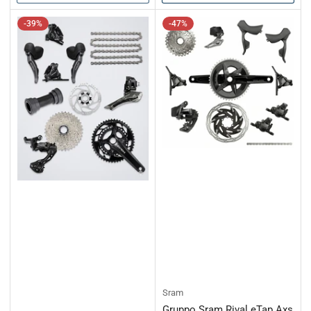
-39%
-47%
Sram
Gruppo Sram Rival eTap Axs