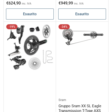
di
scontato
di
scontato
€624,90
€949,99
inc. IVA
inc. IVA
listino
listino
Esaurito
Esaurito
-19%
-34%
Sram
Gruppo Sram XX SL Eagle
Transmission T-Type AXS