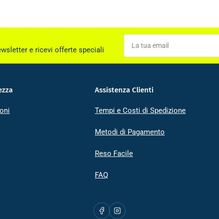
La
tua
ewsletter e ricevi offerte speciali
email
ezza
Assistenza Clienti
oni
Tempi e Costi di Spedizione
Metodi di Pagamento
Reso Facile
FAQ
Facebook
Instagram