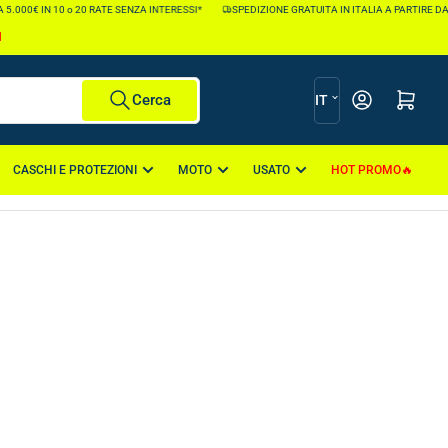
5.000€ IN 10 o 20 RATE SENZA INTERESSI*
SPEDIZIONE GRATUITA IN ITALIA A PARTIRE DA 
I
L
Apri il mini carr
Cerca
IT
i
n
CASCHI E PROTEZIONI
MOTO
USATO
HOT PROMO
g
u
a