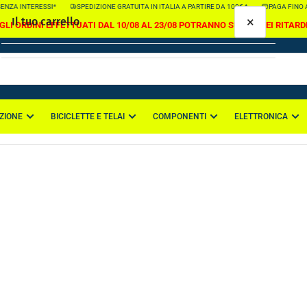
SENZA INTERESSI*
SPEDIZIONE GRATUITA IN ITALIA A PARTIRE DA 100€ *
PAGA FINO A 
×
Il tuo carrello
GLI ORDINI EFFETTUATI DAL 10/08 AL 23/08 POTRANNO SUBIRE DEI RITARD
ZIONE
BICICLETTE E TELAI
COMPONENTI
ELETTRONICA
Il tuo carrello è vuoto