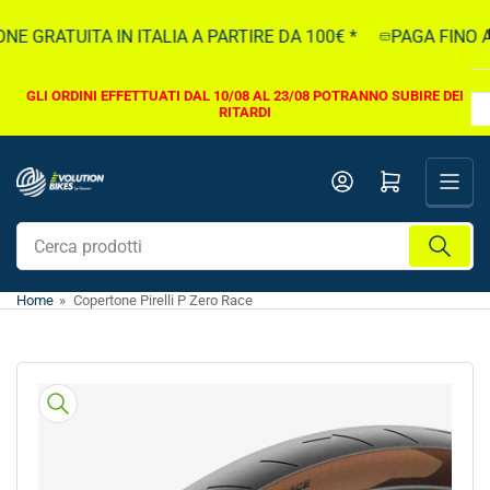
Vai
E GRATUITA IN ITALIA A PARTIRE DA 100€ *
PAGA FINO A 5
direttamente
ai
contenuti
GLI ORDINI EFFETTUATI DAL 10/08 AL 23/08 POTRANNO SUBIRE DEI
RITARDI
Apri il mini carrello
Cerca
prodotti
Home
»
Copertone Pirelli P Zero Race
Vai
direttamente
alle
informazioni
sul