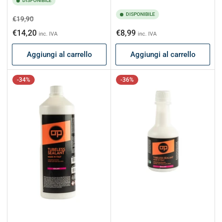
DISPONIBILE
DISPONIBILE
Prezzo
Prezzo
€19,90
di
scontato
Prezzo
€14,20
€8,99
inc. IVA
inc. IVA
listino
di
Aggiungi al carrello
Aggiungi al carrello
listino
-34%
-36%