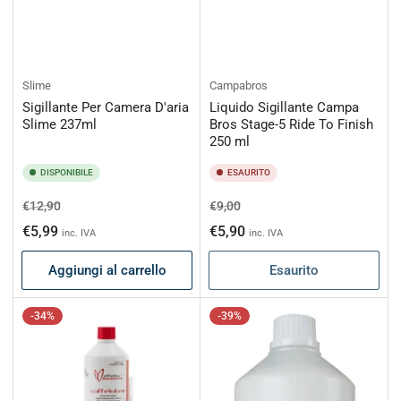
Slime
Campabros
Sigillante Per Camera D'aria
Liquido Sigillante Campa
Slime 237ml
Bros Stage-5 Ride To Finish
250 ml
DISPONIBILE
ESAURITO
Prezzo
Prezzo
Prezzo
Prezzo
€12,90
€9,00
di
scontato
di
scontato
€5,99
€5,90
inc. IVA
inc. IVA
listino
listino
Aggiungi al carrello
Esaurito
-34%
-39%