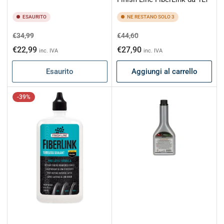
ESAURITO
NE RESTANO SOLO 3
Prezzo
Prezzo
Prezzo
Prezzo
€34,99
€44,60
di
scontato
di
scontato
€22,99
€27,90
inc. IVA
inc. IVA
listino
listino
Esaurito
Aggiungi al carrello
-39%