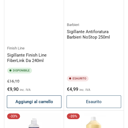
Barbieri
Sigillante Antiforatura
Barbieri NoStop 250ml
Finish Line
Sigillante Finish Line
FiberLink Da 240ml
DISPONIBILE
ESAURITO
Prezzo
Prezzo
€16,10
di
scontato
Prezzo
€9,90
€4,99
inc. IVA
inc. IVA
listino
di
Aggiungi al carrello
Esaurito
listino
-33%
-20%