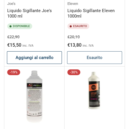
Joe’s
Eleven
Liquido Sigillante Joe's
Liquido Sigillante Eleven
1000 ml
1000ml
DISPONIBILE
ESAURITO
Prezzo
Prezzo
Prezzo
Prezzo
€22,90
€20,10
di
scontato
di
scontato
€15,50
€13,80
inc. IVA
inc. IVA
listino
listino
Aggiungi al carrello
Esaurito
-19%
-30%