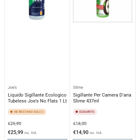
Joe’s
Slime
Liquido Sigillante Ecologico
Sigillante Per Camera D'aria
Tubeless Joe's No Flats 1 Lt
Slime 437ml
NE RESTANO SOLO 2
ESAURITO
Prezzo
Prezzo
Prezzo
Prezzo
€29,90
€18,30
di
scontato
di
scontato
€25,99
€14,90
inc. IVA
inc. IVA
listino
listino