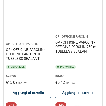
OP - OFFICINE PAROLIN
OP - OFFICINE PAROLIN -
OP - OFFICINE PAROLIN
OFFICINE PAROLIN 250 ml
OP - OFFICINE PAROLIN -
TUBELESS SEALANT
OFFICINE PAROLIN 1L
TUBELESS SEALANT
DISPONIBILE
DISPONIBILE
Prezzo
Prezzo
Prezzo
Prezzo
€23,00
€8,00
di
scontato
di
scontato
€15,08
€5,12
inc. IVA
inc. IVA
listino
listino
Aggiungi al carrello
Aggiungi al carrello
-24%
-43%