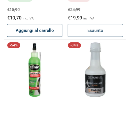
Prezzo
Prezzo
Prezzo
Prezzo
€15,90
€24,99
di
scontato
di
scontato
€10,70
€19,99
inc. IVA
inc. IVA
listino
listino
Aggiungi al carrello
Esaurito
-54%
-34%