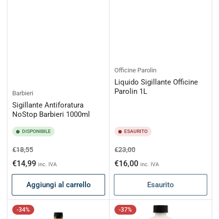
Officine Parolin
Liquido Sigillante Officine
Parolin 1L
Barbieri
Sigillante Antiforatura
NoStop Barbieri 1000ml
DISPONIBILE
ESAURITO
Prezzo
Prezzo
Prezzo
Prezzo
€18,55
€23,00
di
scontato
di
scontato
€14,99
€16,00
inc. IVA
inc. IVA
listino
listino
Aggiungi al carrello
Esaurito
-34%
-37%