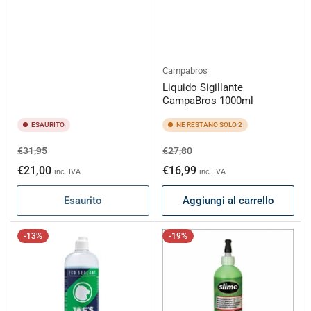
Campabros
Liquido Sigillante
CampaBros 1000ml
ESAURITO
NE RESTANO SOLO 2
Prezzo
Prezzo
Prezzo
Prezzo
€31,95
€27,80
di
scontato
di
scontato
€21,00
€16,99
inc. IVA
inc. IVA
listino
listino
Esaurito
Aggiungi al carrello
-13%
-19%