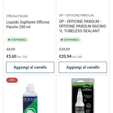
OP - OFFICINE PAROLIN
Officine Parolin
OP - OFFICINE PAROLIN -
Liquido Sigillante Officine
OFFICINE PAROLIN RACING
Parolin 250 ml
1L TUBELESS SEALANT
DISPONIBILE
DISPONIBILE
Prezzo
Prezzo
Prezzo
Prezzo
€8,00
€29,00
di
scontato
di
scontato
€5,60
€20,94
inc. IVA
inc. IVA
listino
listino
Aggiungi al carrello
Aggiungi al carrello
-29%