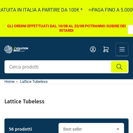
Vai
A IN ITALIA A PARTIRE DA 100€ *
PAGA FINO A 5.000€ IN 
direttamente
ai
contenuti
GLI ORDINI EFFETTUATI DAL 10/08 AL 23/08 POTRANNO SUBIRE DEI
RITARDI
Apri il mini carrello
Cerca
prodotti
Home
»
Lattice Tubeless
Lattice Tubeless
56 prodotti
O