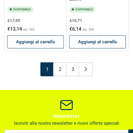
DISPONIBILE
DISPONIBILE
Prezzo
Prezzo
Prezzo
Prezzo
€17,40
€10,71
di
scontato
di
scontato
€13,14
€6,14
inc. IVA
inc. IVA
listino
listino
Aggiungi al carrello
Aggiungi al carrello
1
2
3
Newsletter
Iscriviti alla nostra newsletter e ricevi offerte speciali
La