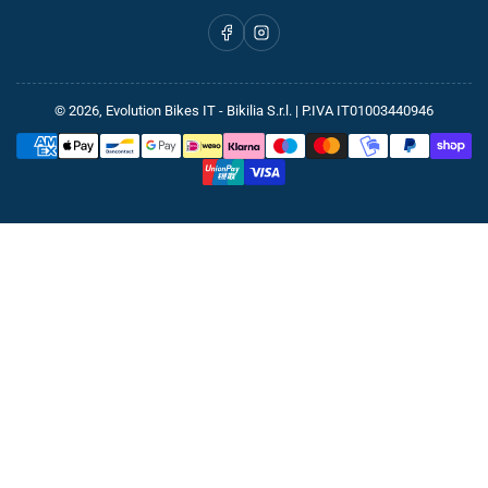
Facebook
Instagram
© 2026,
Evolution Bikes IT
- Bikilia S.r.l. | P.IVA IT01003440946
Metodi
di
pagamento