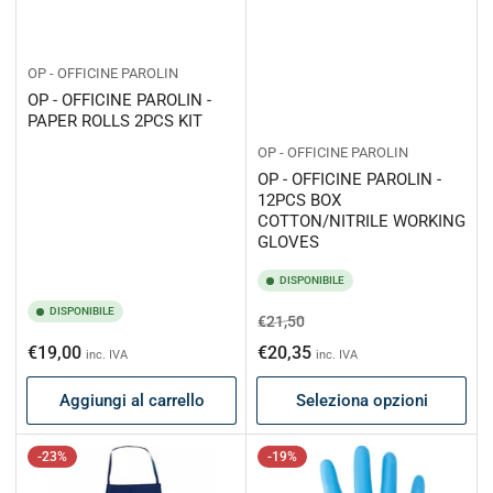
OP - OFFICINE PAROLIN
OP - OFFICINE PAROLIN -
PAPER ROLLS 2PCS KIT
OP - OFFICINE PAROLIN
OP - OFFICINE PAROLIN -
12PCS BOX
COTTON/NITRILE WORKING
GLOVES
DISPONIBILE
DISPONIBILE
Prezzo
Prezzo
€21,50
di
scontato
Prezzo
€19,00
€20,35
inc. IVA
inc. IVA
listino
di
Aggiungi al carrello
Seleziona opzioni
listino
-23%
-19%