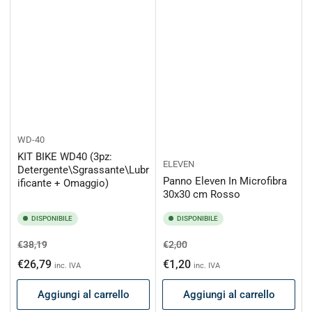
WD-40
KIT BIKE WD40 (3pz:
ELEVEN
Detergente\Sgrassante\Lubr
Panno Eleven In Microfibra
ificante + Omaggio)
30x30 cm Rosso
DISPONIBILE
DISPONIBILE
Prezzo
Prezzo
Prezzo
Prezzo
€38,19
€2,00
di
scontato
di
scontato
€26,79
€1,20
inc. IVA
inc. IVA
listino
listino
Aggiungi al carrello
Aggiungi al carrello