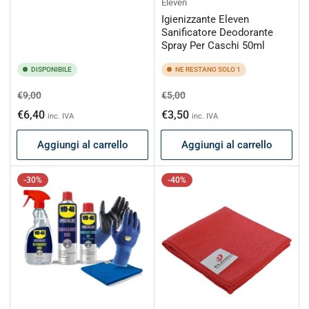
Eleven
Igienizzante Eleven
Sanificatore Deodorante
Spray Per Caschi 50ml
DISPONIBILE
NE RESTANO SOLO 1
Prezzo
Prezzo
Prezzo
Prezzo
€9,00
€5,00
di
scontato
di
scontato
€6,40
€3,50
inc. IVA
inc. IVA
listino
listino
Aggiungi al carrello
Aggiungi al carrello
-30%
-40%