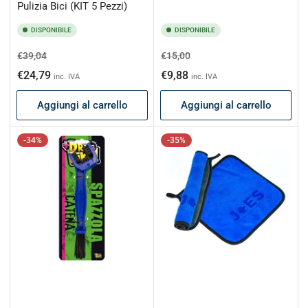
Pulizia Bici (KIT 5 Pezzi)
DISPONIBILE
DISPONIBILE
Prezzo
Prezzo
Prezzo
Prezzo
€39,04
€15,00
di
scontato
di
scontato
€24,79
€9,88
inc. IVA
inc. IVA
listino
listino
Aggiungi al carrello
Aggiungi al carrello
-34%
-35%