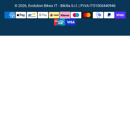
© 2026,
Evolution Bikes IT
- Bikilia S.r.l. | P.IVA IT01003440946
Metodi
di
pagamento