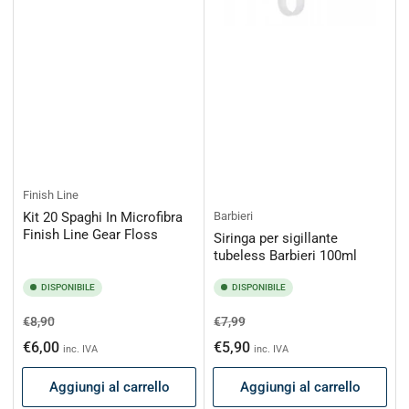
Finish Line
Barbieri
Kit 20 Spaghi In Microfibra
Finish Line Gear Floss
Siringa per sigillante
tubeless Barbieri 100ml
DISPONIBILE
DISPONIBILE
Prezzo
Prezzo
Prezzo
Prezzo
€8,90
€7,99
di
scontato
di
scontato
€6,00
€5,90
inc. IVA
inc. IVA
listino
listino
Aggiungi al carrello
Aggiungi al carrello