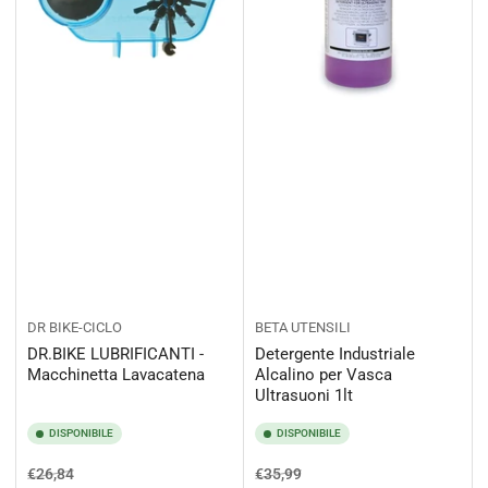
DR BIKE-CICLO
BETA UTENSILI
DR.BIKE LUBRIFICANTI -
Detergente Industriale
Macchinetta Lavacatena
Alcalino per Vasca
Ultrasuoni 1lt
DISPONIBILE
DISPONIBILE
Prezzo
Prezzo
Prezzo
Prezzo
€26,84
€35,99