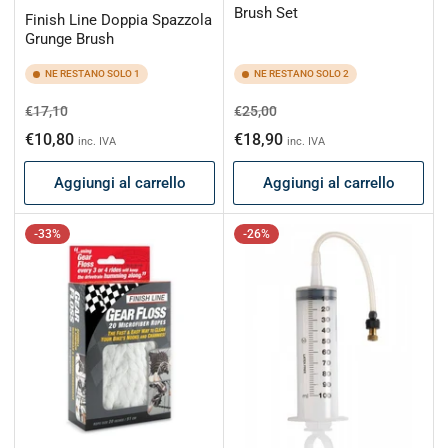
Brush Set
Finish Line Doppia Spazzola
Grunge Brush
NE RESTANO SOLO 1
NE RESTANO SOLO 2
Prezzo
Prezzo
Prezzo
Prezzo
€17,10
€25,00
di
scontato
di
scontato
€10,80
€18,90
inc. IVA
inc. IVA
listino
listino
Aggiungi al carrello
Aggiungi al carrello
-33%
-26%