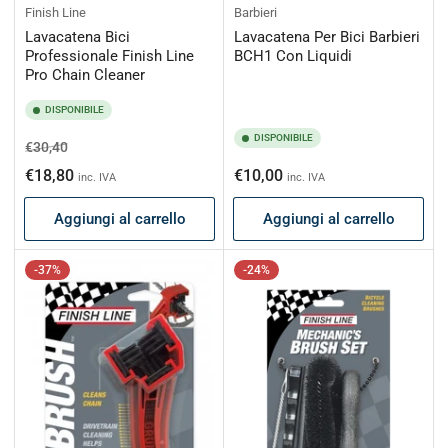
Finish Line
Barbieri
Lavacatena Bici
Lavacatena Per Bici Barbieri
Professionale Finish Line
BCH1 Con Liquidi
Pro Chain Cleaner
DISPONIBILE
DISPONIBILE
Prezzo
Prezzo
€30,40
di
scontato
Prezzo
€18,80
€10,00
inc. IVA
inc. IVA
listino
di
Aggiungi al carrello
Aggiungi al carrello
listino
-37%
-24%