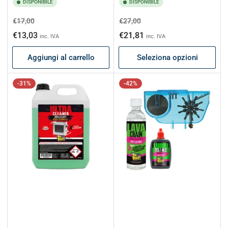
DISPONIBILE
DISPONIBILE
Prezzo
Prezzo
Prezzo
Prezzo
€17,00
€27,00
di
scontato
di
scontato
€13,03
€21,81
inc. IVA
inc. IVA
listino
listino
Aggiungi al carrello
Seleziona opzioni
-31%
-42%