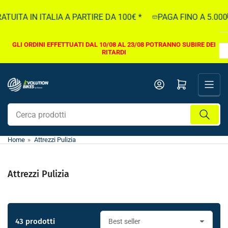
Vai
A IN ITALIA A PARTIRE DA 100€ *
PAGA FINO A 5.000€ IN 
direttamente
ai
contenuti
GLI ORDINI EFFETTUATI DAL 10/08 AL 23/08 POTRANNO SUBIRE DEI
RITARDI
Apri il mini carrello
Cerca
prodotti
Home
»
Attrezzi Pulizia
Attrezzi Pulizia
43 prodotti
O