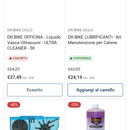
DR BIKE-CICLO
DR BIKE-CICLO
DR.BIKE OFFICINA - Liquido
DR.BIKE LUBRIFICANTI - Kit
Vasca Ultrasuoni - ULTRA
Manutenzione per Catene
CLEANER - 5lt
ESAURITO
DISPONIBILE
Prezzo
Prezzo
Prezzo
Prezzo
€54,22
€42,02
di
scontato
di
scontato
€37,49
€24,19
inc. IVA
inc. IVA
listino
listino
Esaurito
Aggiungi al carrello
-42%
-13%