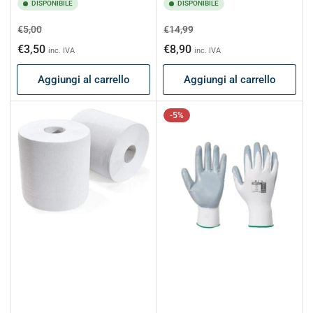
DISPONIBILE
DISPONIBILE
Prezzo
Prezzo
Prezzo
Prezzo
€5,00
€14,99
di
scontato
di
scontato
€3,50
€8,90
inc. IVA
inc. IVA
listino
listino
Aggiungi al carrello
Aggiungi al carrello
-5%