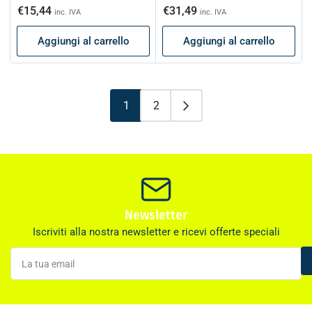
di
scontato
di
scontato
€15,44
€31,49
inc. IVA
inc. IVA
listino
listino
Aggiungi al carrello
Aggiungi al carrello
1
2
Newsletter
Iscriviti alla nostra newsletter e ricevi offerte speciali
La
tua
email