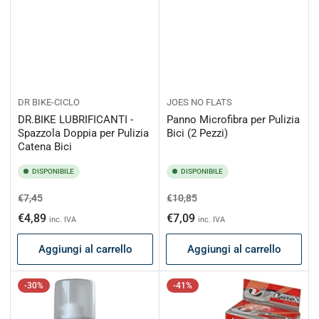
DR BIKE-CICLO
JOES NO FLATS
DR.BIKE LUBRIFICANTI -
Panno Microfibra per Pulizia
Spazzola Doppia per Pulizia
Bici (2 Pezzi)
Catena Bici
DISPONIBILE
DISPONIBILE
Prezzo
Prezzo
Prezzo
Prezzo
€7,45
€10,85
di
scontato
di
scontato
€4,89
€7,09
inc. IVA
inc. IVA
listino
listino
Aggiungi al carrello
Aggiungi al carrello
-30%
-41%