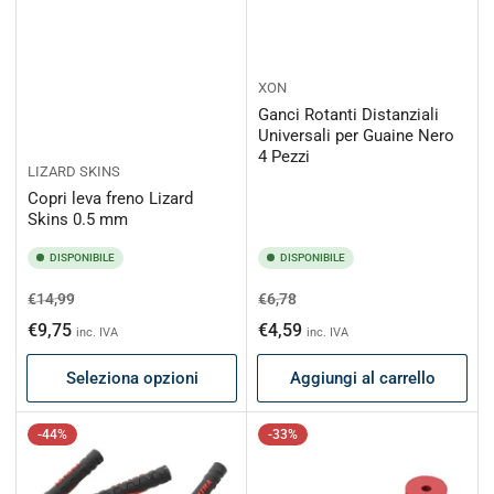
XON
Ganci Rotanti Distanziali
Universali per Guaine Nero
4 Pezzi
LIZARD SKINS
Copri leva freno Lizard
Skins 0.5 mm
DISPONIBILE
DISPONIBILE
Prezzo
Prezzo
Prezzo
Prezzo
€14,99
€6,78
di
scontato
di
scontato
€9,75
€4,59
inc. IVA
inc. IVA
listino
listino
Seleziona opzioni
Aggiungi al carrello
-44%
-33%