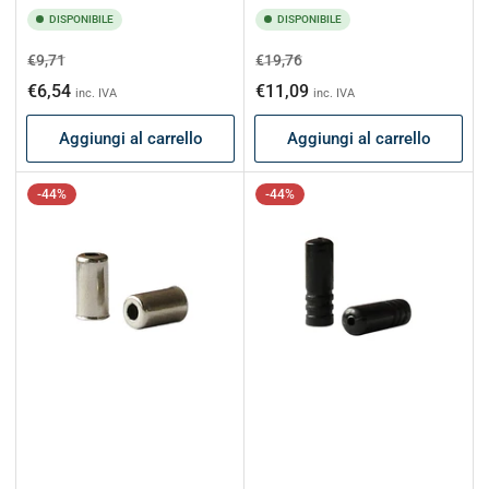
DISPONIBILE
DISPONIBILE
Prezzo
Prezzo
Prezzo
Prezzo
€9,71
€19,76
di
scontato
di
scontato
€6,54
€11,09
inc. IVA
inc. IVA
listino
listino
Aggiungi al carrello
Aggiungi al carrello
-44%
-44%