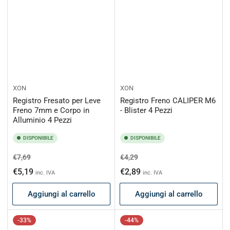
XON
XON
Registro Fresato per Leve
Registro Freno CALIPER M6
Freno 7mm e Corpo in
- Blister 4 Pezzi
Alluminio 4 Pezzi
DISPONIBILE
DISPONIBILE
Prezzo
Prezzo
Prezzo
Prezzo
€7,69
€4,29
di
scontato
di
scontato
€5,19
€2,89
inc. IVA
inc. IVA
listino
listino
Aggiungi al carrello
Aggiungi al carrello
-33%
-44%