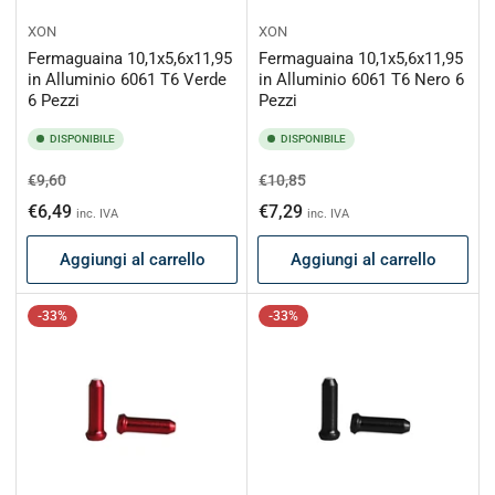
XON
XON
Fermaguaina 10,1x5,6x11,95
Fermaguaina 10,1x5,6x11,95
in Alluminio 6061 T6 Verde
in Alluminio 6061 T6 Nero 6
6 Pezzi
Pezzi
DISPONIBILE
DISPONIBILE
Prezzo
Prezzo
Prezzo
Prezzo
€9,60
€10,85
di
scontato
di
scontato
€6,49
€7,29
inc. IVA
inc. IVA
listino
listino
Aggiungi al carrello
Aggiungi al carrello
-33%
-33%