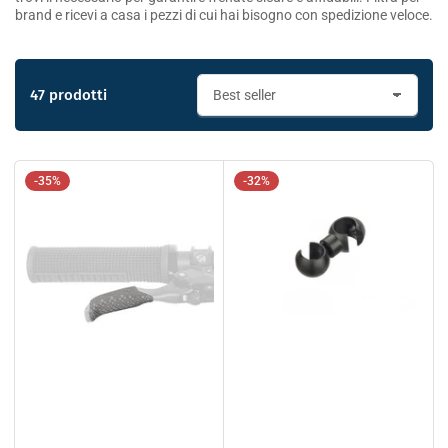
brand e ricevi a casa i pezzi di cui hai bisogno con spedizione veloce.
47 prodotti
O
r
d
i
n
-35%
-32%
a
p
e
r
: