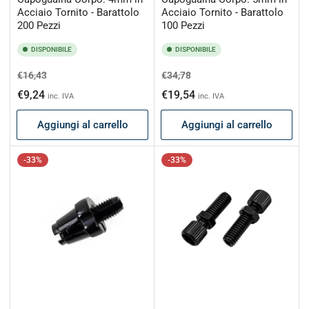
Acciaio Tornito - Barattolo
Acciaio Tornito - Barattolo
200 Pezzi
100 Pezzi
DISPONIBILE
DISPONIBILE
Prezzo
Prezzo
Prezzo
Prezzo
€16,43
€34,78
di
scontato
di
scontato
€9,24
€19,54
inc. IVA
inc. IVA
listino
listino
Aggiungi al carrello
Aggiungi al carrello
-33%
-33%