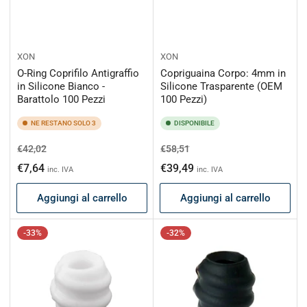
XON
XON
O-Ring Coprifilo Antigraffio
Copriguaina Corpo: 4mm in
in Silicone Bianco -
Silicone Trasparente (OEM
Barattolo 100 Pezzi
100 Pezzi)
NE RESTANO SOLO 3
DISPONIBILE
Prezzo
Prezzo
Prezzo
Prezzo
€42,02
€58,51
di
scontato
di
scontato
€7,64
€39,49
inc. IVA
inc. IVA
listino
listino
Aggiungi al carrello
Aggiungi al carrello
-33%
-32%