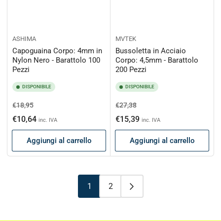
ASHIMA
MVTEK
Capoguaina Corpo: 4mm in
Bussoletta in Acciaio
Nylon Nero - Barattolo 100
Corpo: 4,5mm - Barattolo
Pezzi
200 Pezzi
DISPONIBILE
DISPONIBILE
Prezzo
Prezzo
Prezzo
Prezzo
€18,95
€27,38
di
scontato
di
scontato
€10,64
€15,39
inc. IVA
inc. IVA
listino
listino
Aggiungi al carrello
Aggiungi al carrello
1
2