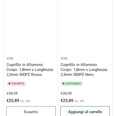
XON
XON
Coprifilo in Alluminio
Coprifilo in Alluminio
Corpo: 1,8mm x Lunghezza:
Corpo: 1,8mm x Lunghezza:
2,3mm 500PZ Rosso
2,3mm 500PZ Nero
ESAURITO
DISPONIBILE
Prezzo
Prezzo
Prezzo
Prezzo
€38,38
€38,38
di
scontato
di
scontato
€25,89
€25,89
inc. IVA
inc. IVA
listino
listino
Esaurito
Aggiungi al carrello