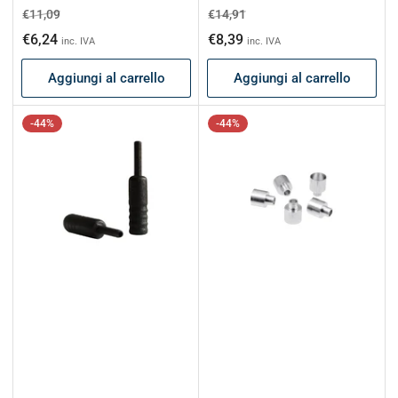
Prezzo
Prezzo
Prezzo
Prezzo
€11,09
€14,91
di
scontato
di
scontato
€6,24
€8,39
inc. IVA
inc. IVA
listino
listino
Aggiungi al carrello
Aggiungi al carrello
-44%
-44%