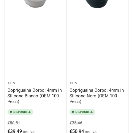
XON
XON
Copriguaina Corpo: 4mm in
Copriguaina Corpo: 4mm in
Silicone Bianco (OEM 100
Silicone Nero (OEM 100
Pezzi)
Pezzi)
DISPONIBILE
DISPONIBILE
Prezzo
Prezzo
Prezzo
Prezzo
€58,51
€75,46
di
scontato
di
scontato
€39,49
€50,94
inc. IVA
inc. IVA