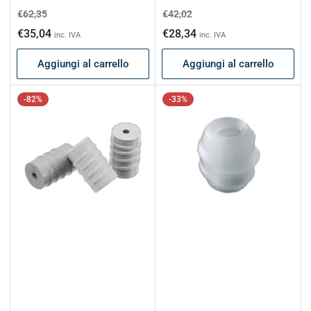
Prezzo
Prezzo
Prezzo
Prezzo
€62,35
€42,02
di
scontato
di
scontato
€35,04
€28,34
inc. IVA
inc. IVA
listino
listino
Aggiungi al carrello
Aggiungi al carrello
-82%
-33%