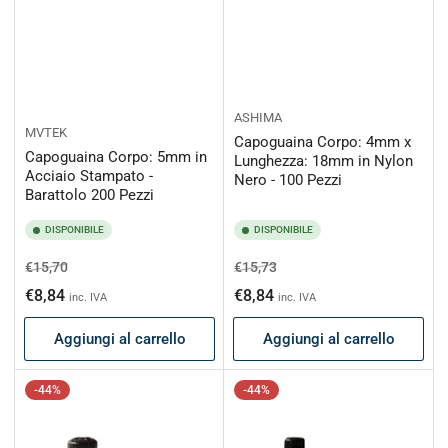
ASHIMA
MVTEK
Capoguaina Corpo: 4mm x
Capoguaina Corpo: 5mm in
Lunghezza: 18mm in Nylon
Acciaio Stampato -
Nero - 100 Pezzi
Barattolo 200 Pezzi
DISPONIBILE
DISPONIBILE
Prezzo
Prezzo
Prezzo
Prezzo
€15,70
€15,73
di
scontato
di
scontato
€8,84
€8,84
inc. IVA
inc. IVA
listino
listino
Aggiungi al carrello
Aggiungi al carrello
-44%
-44%