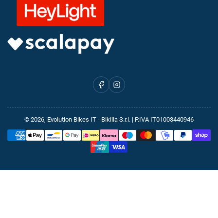
Facebook
Instagram
© 2026,
Evolution Bikes IT
- Bikilia S.r.l. | P.IVA IT01003440946
Metodi
di
pagamento