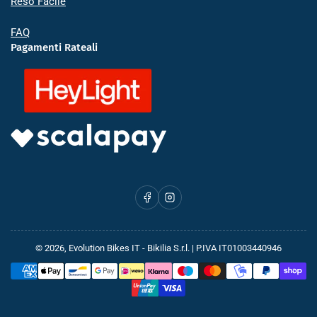
Reso Facile
FAQ
Pagamenti Rateali
Facebook
Instagram
© 2026,
Evolution Bikes IT
- Bikilia S.r.l. | P.IVA IT01003440946
Metodi
di
pagamento