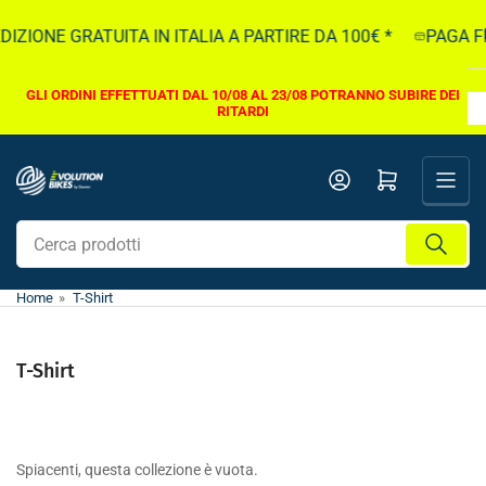
Vai
IZIONE GRATUITA IN ITALIA A PARTIRE DA 100€ *
PAGA FI
direttamente
ai
contenuti
GLI ORDINI EFFETTUATI DAL 10/08 AL 23/08 POTRANNO SUBIRE DEI
RITARDI
Apri il mini carrello
Cerca
prodotti
Home
»
T-Shirt
T-Shirt
Spiacenti, questa collezione è vuota.