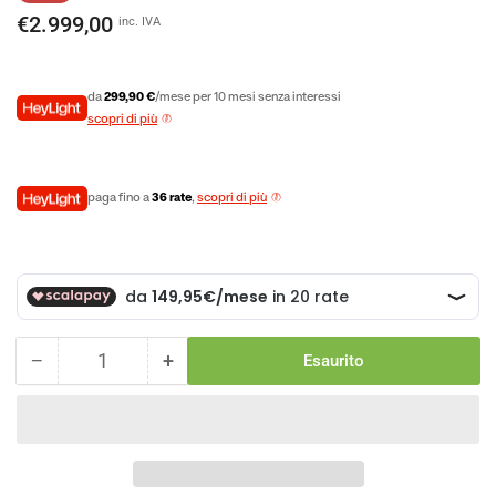
di
scontato
€2.999,00
inc. IVA
listino
da
299,90 €
/mese per 10 mesi senza interessi
scopri di più
paga fino a
36 rate
,
scopri di più
−
+
Esaurito
Quantità
Diminuisci
Aumenta
la
la
quantità
quantità
per
per
Wilier
Wilier
Garda
Garda