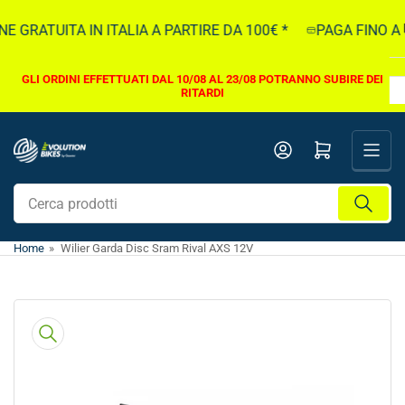
Vai
GRATUITA IN ITALIA A PARTIRE DA 100€ *
PAGA FINO A 5.
direttamente
ai
contenuti
GLI ORDINI EFFETTUATI DAL 10/08 AL 23/08 POTRANNO SUBIRE DEI
RITARDI
Apri il mini carrello
Cerca
prodotti
Home
»
Wilier Garda Disc Sram Rival AXS 12V
Vai
direttamente
alle
informazioni
sul