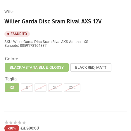
galleria
Wilier
Wilier Garda Disc Sram Rival AXS 12V
ESAURITO
SKU:
Wilier Garda Disc Sram Rival AXS Astana - XS
Barcode:
8059178164337
Colore
BLACK/ASTANA BLUE; GLOSSY
BLACK RED; MATT
Taglia
XS
S
L
XL
XXL
Prezzo
Prezzo
€4.300,00
-30%