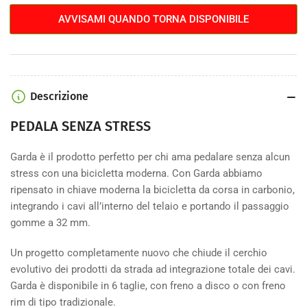
Disc
Disc
AVVISAMI QUANDO TORNA DISPONIBILE
Sram
Sram
Rival
Rival
AXS
AXS
12V
12V
Descrizione
PEDALA SENZA STRESS
Garda è il prodotto perfetto per chi ama pedalare senza alcun
stress con una bicicletta moderna. Con Garda abbiamo
ripensato in chiave moderna la bicicletta da corsa in carbonio,
integrando i cavi all’interno del telaio e portando il passaggio
gomme a 32 mm.
Un progetto completamente nuovo che chiude il cerchio
evolutivo dei prodotti da strada ad integrazione totale dei cavi.
Garda è disponibile in 6 taglie, con freno a disco o con freno
rim di tipo tradizionale.