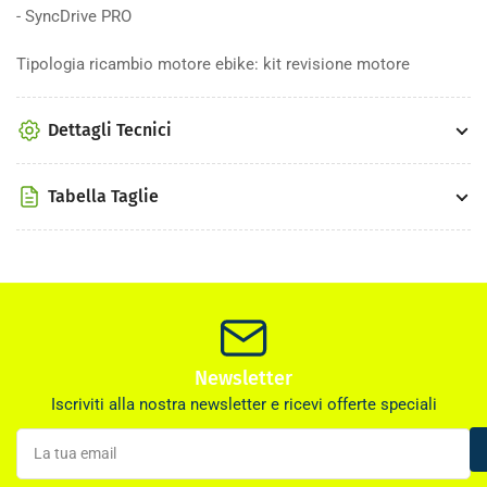
SyncDrive
SyncDrive
- SyncDrive PRO
PRO
PRO
-
-
Tipologia ricambio motore ebike: kit revisione motore
ASSE
ASSE
PEDIVELLE
PEDIVELLE
Dettagli Tecnici
Tabella Taglie
Newsletter
Iscriviti alla nostra newsletter e ricevi offerte speciali
La
tua
email