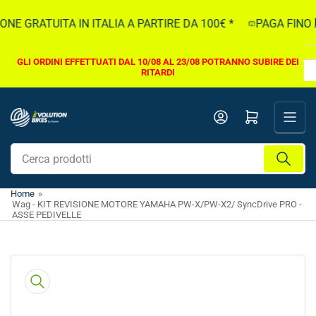
Vai
NE GRATUITA IN ITALIA A PARTIRE DA 100€ *
PAGA FINO A 
direttamente
ai
contenuti
GLI ORDINI EFFETTUATI DAL 10/08 AL 23/08 POTRANNO SUBIRE DEI
RITARDI
Apri il mini carrello
Cerca
prodotti
Home
»
Wag - KIT REVISIONE MOTORE YAMAHA PW-X/PW-X2/ SyncDrive PRO -
ASSE PEDIVELLE
Vai
direttamente
alle
informazioni