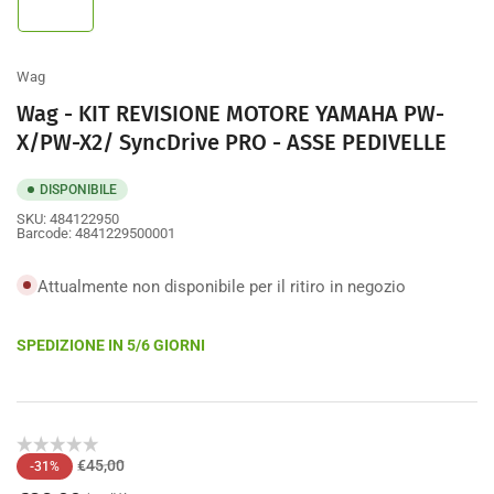
1
nella
galleria
Wag
Wag - KIT REVISIONE MOTORE YAMAHA PW-
X/PW-X2/ SyncDrive PRO - ASSE PEDIVELLE
DISPONIBILE
SKU:
484122950
Barcode:
4841229500001
Attualmente non disponibile per il ritiro in negozio
SPEDIZIONE IN 5/6 GIORNI
Prezzo
Prezzo
€45,00
-31%
di
scontato