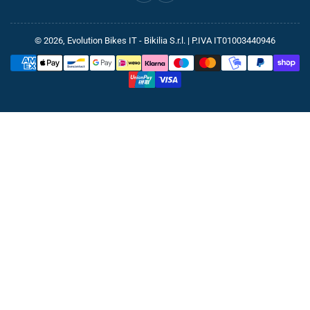
© 2026,
Evolution Bikes IT
- Bikilia S.r.l. | P.IVA IT01003440946
Metodi
di
pagamento