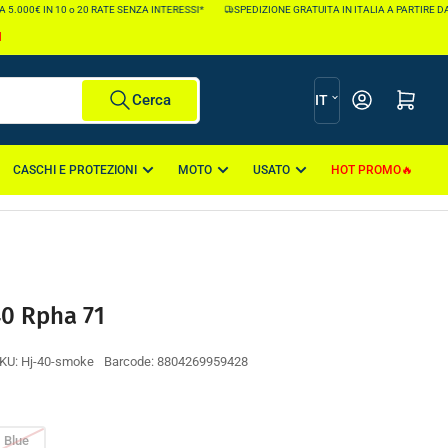
5.000€ IN 10 o 20 RATE SENZA INTERESSI*
SPEDIZIONE GRATUITA IN ITALIA A PARTIRE DA 1
I
L
Apri il mini carr
Cerca
IT
i
n
CASCHI E PROTEZIONI
MOTO
USATO
HOT PROMO
g
u
a
40 Rpha 71
KU:
Hj-40-smoke
Barcode:
8804269959428
Blue