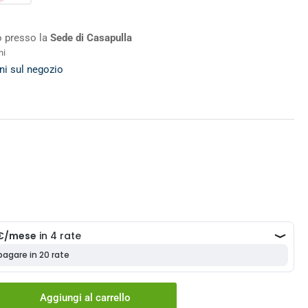
ro presso la
Sede di Casapulla
ni
ni sul negozio
Aggiungi al carrello
menta