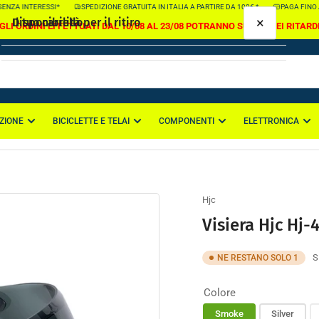
ENZA INTERESSI*
SPEDIZIONE GRATUITA IN ITALIA A PARTIRE DA 100€ *
PAGA FINO A 
×
×
Il tuo carrello
Disponibilità per il ritiro
GLI ORDINI EFFETTUATI DAL 10/08 AL 23/08 POTRANNO SUBIRE DEI RITARD
Visiera Hjc Hj-40 Rpha 71
Colore:
Smoke
Sede di Casapulla
ZIONE
BICICLETTE E TELAI
COMPONENTI
ELETTRONICA
Il tuo carrello è vuoto
Ritiro disponibile, di solito pronto in 2-4 giorni
Via Nazionale Appia 114
81020 Casapulla CE
Italia
Hjc
Visiera Hjc Hj-
S
NE RESTANO SOLO 1
Colore
Smoke
Silver