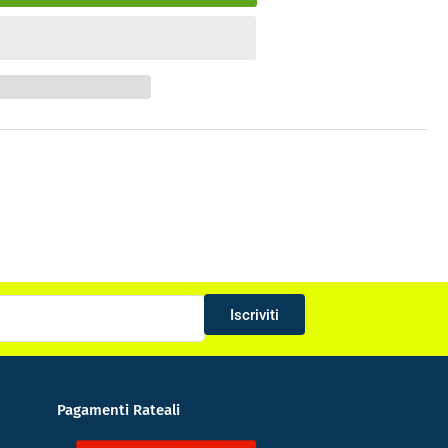
ntità
iera
ha
Iscriviti
Pagamenti Rateali