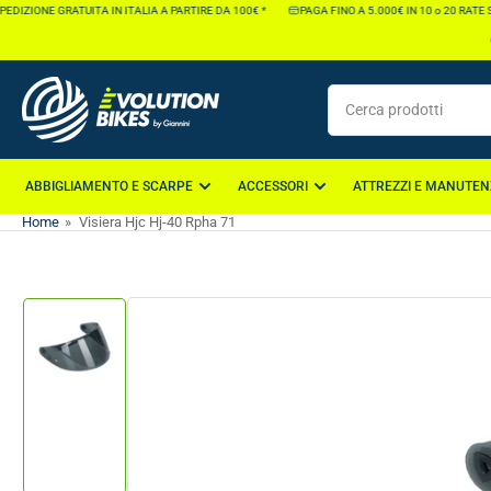
Vai
DIZIONE GRATUITA IN ITALIA A PARTIRE DA 100€ *
PAGA FINO A 5.000€ IN 10 o 20 RATE S
direttamente
ai
contenuti
Cerca
prodotti
ABBIGLIAMENTO E SCARPE
ACCESSORI
ATTREZZI E MANUTEN
Home
»
Visiera Hjc Hj-40 Rpha 71
Vai
direttamente
alle
informazioni
Carica
sul
immagine
1
prodotto
nella
galleria