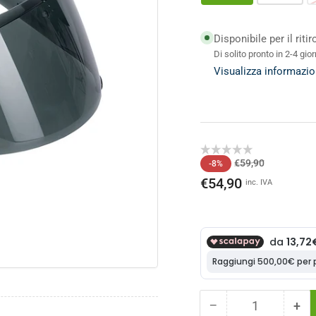
Disponibile per il riti
Di solito pronto in 2-4 gior
Visualizza informazio
o
ale
Prezzo
Prezzo
€59,90
-8%
di
scontato
€54,90
inc. IVA
listino
−
+
Quantità
Diminuisci
Au