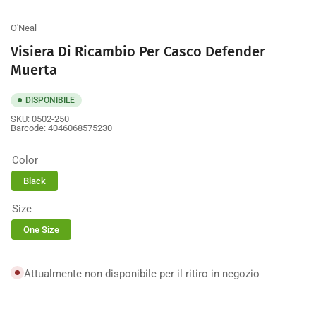
galleria
O'Neal
Visiera Di Ricambio Per Casco Defender
Muerta
DISPONIBILE
SKU:
0502-250
Barcode:
4046068575230
Color
Black
Size
One Size
Attualmente non disponibile per il ritiro in negozio