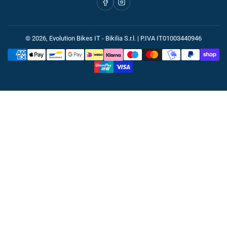
Facebook
Instagram
© 2026,
Evolution Bikes IT
- Bikilia S.r.l. | P.IVA IT01003440946
Metodi
di
pagamento