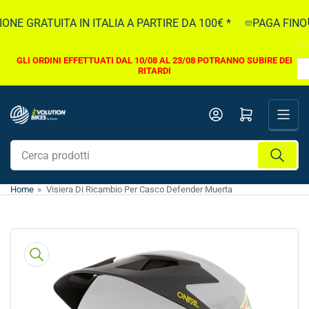
Vai
NE GRATUITA IN ITALIA A PARTIRE DA 100€ *
PAGA FINO A
direttamente
ai
contenuti
GLI ORDINI EFFETTUATI DAL 10/08 AL 23/08 POTRANNO SUBIRE DEI
RITARDI
Apri il mini carrello
Cerca
prodotti
Home
»
Visiera Di Ricambio Per Casco Defender Muerta
Vai
direttamente
alle
informazioni
sul