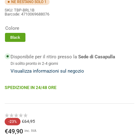
NE RESTANO SOLO 1
SKU:
TBP-BRL1B
Barcode:
4710069688076
Colore
Black
Disponibile per il ritiro presso la
Sede di Casapulla
Di solito pronto in 2-4 giorni
Visualizza informazioni sul negozio
SPEDIZIONE IN 24/48 ORE
Prezzo
Prezzo
€64,95
-23%
di
scontato
€49,90
inc. IVA
listino