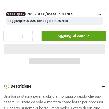
−
+
Aggiungi al carrello
Quantità
Diminuisci
Aumenta
la
la
quantità
quantità
per
per
Borsa
Borsa
Topeak
Topeak
Al
Al
Manubrio
Manubrio
Barloader
Barloader
6,5L
6,5L
Descrizione
Una borsa stagna per manubrio a montaggio rapido che può
essere utilizzata da sola o montata come borsa per accessori
sul nostro sistema di borse FrontLoader.
Dotato di cuciture