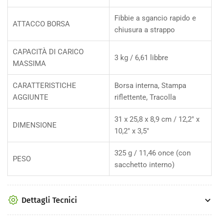
Fibbie a sgancio rapido e
ATTACCO BORSA
chiusura a strappo
CAPACITÀ DI CARICO
3 kg / 6,61 libbre
MASSIMA
CARATTERISTICHE
Borsa interna, Stampa
AGGIUNTE
riflettente, Tracolla
31 x 25,8 x 8,9 cm / 12,2" x
DIMENSIONE
10,2" x 3,5"
325 g / 11,46 once (con
PESO
sacchetto interno)
Dettagli Tecnici