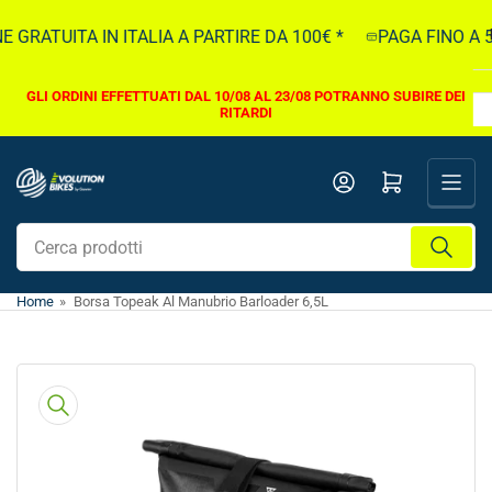
Vai
GRATUITA IN ITALIA A PARTIRE DA 100€ *
PAGA FINO A 5.
direttamente
ai
contenuti
GLI ORDINI EFFETTUATI DAL 10/08 AL 23/08 POTRANNO SUBIRE DEI
RITARDI
Apri il mini carrello
Cerca
prodotti
Home
»
Borsa Topeak Al Manubrio Barloader 6,5L
Vai
direttamente
alle
informazioni
sul