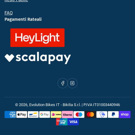
FAQ
Pagamenti Rateali
Facebook
Instagram
© 2026,
Evolution Bikes IT
- Bikilia S.r.l. | P.IVA IT01003440946
Metodi
di
pagamento