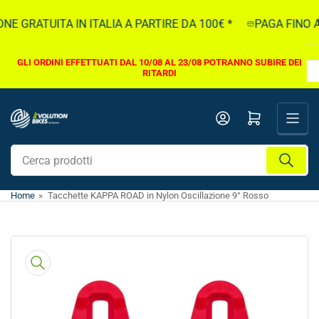
Vai
E GRATUITA IN ITALIA A PARTIRE DA 100€ *
PAGA FINO A 
direttamente
ai
contenuti
GLI ORDINI EFFETTUATI DAL 10/08 AL 23/08 POTRANNO SUBIRE DEI
RITARDI
Apri il mini carrello
Cerca
prodotti
Home
»
Tacchette KAPPA ROAD in Nylon Oscillazione 9° Rosso
Vai
direttamente
alle
informazioni
sul