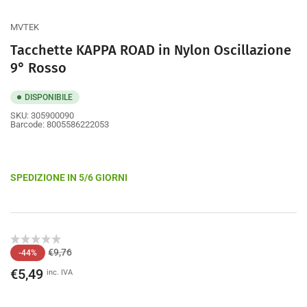
galleria
MVTEK
Tacchette KAPPA ROAD in Nylon Oscillazione
9° Rosso
DISPONIBILE
SKU:
305900090
Barcode:
8005586222053
SPEDIZIONE IN 5/6 GIORNI
Prezzo
Prezzo
€9,76
-44%
di
scontato
€5,49
inc. IVA
listino