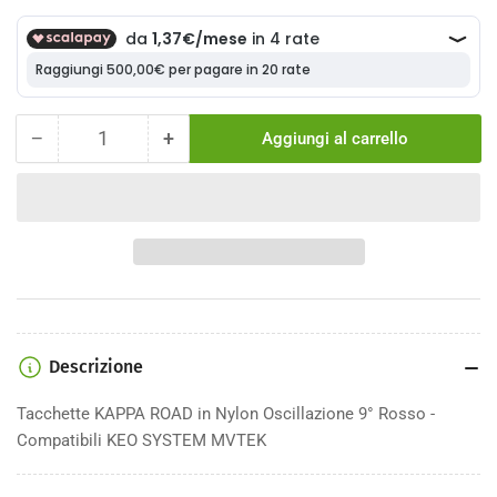
−
+
Aggiungi al carrello
Quantità
Diminuisci
Aumenta
la
la
quantità
quantità
per
per
Tacchette
Tacchette
KAPPA
KAPPA
ROAD
ROAD
in
in
Nylon
Nylon
Oscillazione
Oscillazione
Descrizione
9°
9°
Rosso
Rosso
Tacchette KAPPA ROAD in Nylon Oscillazione 9° Rosso -
Compatibili KEO SYSTEM MVTEK