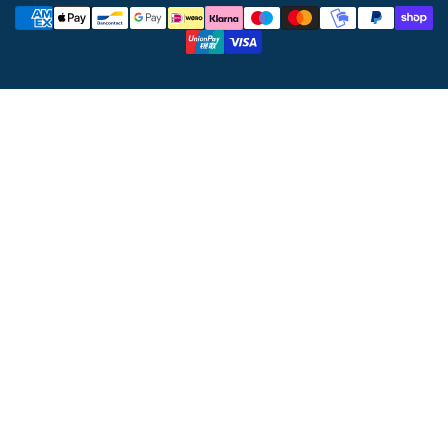
Metodi
di
pagamento