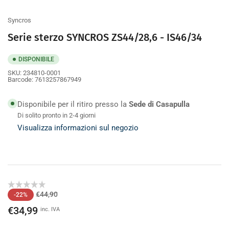
galleria
Syncros
Serie sterzo SYNCROS ZS44/28,6 - IS46/34
DISPONIBILE
SKU:
234810-0001
Barcode:
7613257867949
Disponibile per il ritiro presso la
Sede di Casapulla
Di solito pronto in 2-4 giorni
Visualizza informazioni sul negozio
Prezzo
Prezzo
€44,90
-22%
di
scontato
€34,99
inc. IVA
listino