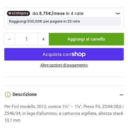
−
+
Aggiungi al carrello
Quantità
Diminuisci
Aumenta
la
la
quantità
quantità
per
per
Serie
Serie
Altre opzioni di pagamento
sterzo
sterzo
SYNCROS
SYNCROS
ZS44/28,6
ZS44/28,6
-
-
Descrizione
IS46/34
IS46/34
Per Foil modello 2012, conica 1⅛" – 1¼", Press Fit, ZS44/28,6 |
ZS46/34, in lega d’alluminio, a cartuccia sigillata, altezza stack
10,1 mm