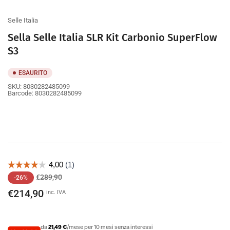
galleria
galleria
galleria
galleria
galleria
Selle Italia
Sella Selle Italia SLR Kit Carbonio SuperFlow
S3
ESAURITO
SKU:
8030282485099
Barcode:
8030282485099
Prezzo
Prezzo
€289,90
-26%
di
scontato
€214,90
inc. IVA
listino
da
21,49 €
/mese per 10 mesi senza interessi