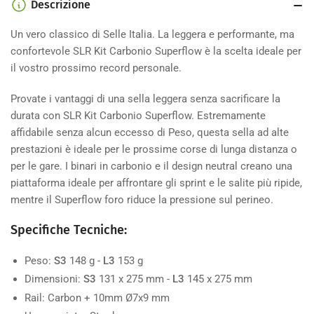
Descrizione
Un vero classico di Selle Italia. La leggera e performante, ma
confortevole SLR Kit Carbonio Superflow è la scelta ideale per
il vostro prossimo record personale.
Provate i vantaggi di una sella leggera senza sacrificare la
durata con SLR Kit Carbonio Superflow. Estremamente
affidabile senza alcun eccesso di Peso, questa sella ad alte
prestazioni è ideale per le prossime corse di lunga distanza o
per le gare. I binari in carbonio e il design neutral creano una
piattaforma ideale per affrontare gli sprint e le salite più ripide,
mentre il Superflow foro riduce la pressione sul perineo.
Specifiche Tecniche:
Peso:
S3
148 g -
L3
153 g
Dimensioni:
S3
131 x 275 mm -
L3
145 x 275 mm
Rail:
Carbon + 10mm Ø7x9 mm