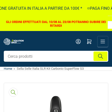
Vai
E GRATUITA IN ITALIA A PARTIRE DA 100€ *
PAGA FINO A 
direttamente
ai
contenuti
GLI ORDINI EFFETTUATI DAL 10/08 AL 23/08 POTRANNO SUBIRE DEI
RITARDI
Apri il mini carrello
Cerca
prodotti
Home
»
Sella Selle Italia SLR Kit Carbonio SuperFlow S3
Vai
direttamente
alle
informazioni
sul