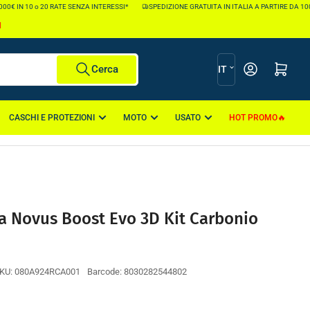
€ IN 10 o 20 RATE SENZA INTERESSI*
SPEDIZIONE GRATUITA IN ITALIA A PARTIRE DA 100€ 
I
L
Apri il mini carr
Cerca
IT
i
n
CASCHI E PROTEZIONI
MOTO
USATO
HOT PROMO
g
u
a
lia Novus Boost Evo 3D Kit Carbonio
KU:
080A924RCA001
Barcode:
8030282544802