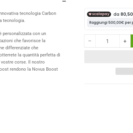
innovativa tecnologia Carbon
la tecnologia.
è personalizzata con un
−
+
tazioni che favorisce la
Quantità
Diminuisci
Au
ne differenziate che
la
la
tterrete la quantità perfetta di
quantità
qua
per
per
vostre corse. Il nostro
Sella
Sel
i Boost rendono la Novus Boost
Selle
Sel
Italia
Ital
Novus
No
Boost
Boo
Evo
Ev
3D
3D
Kit
Kit
Carbonio
Car
Superflow
Sup
L3
L3