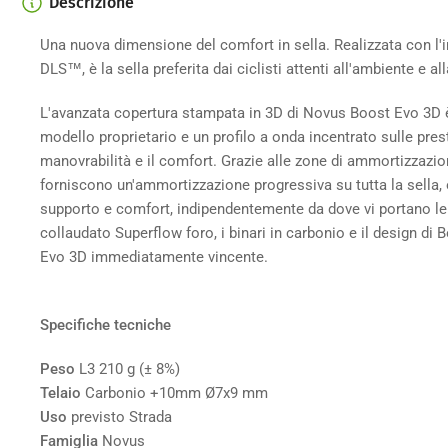
Descrizione
Carica
immagine
4
Una nuova dimensione del comfort in sella. Realizzata con l'
nella
DLS™, è la sella preferita dai ciclisti attenti all'ambiente e al
galleria
L'avanzata copertura stampata in 3D di Novus Boost Evo 3D 
modello proprietario e un profilo a onda incentrato sulle pres
manovrabilità e il comfort. Grazie alle zone di ammortizzazio
forniscono un'ammortizzazione progressiva su tutta la sella, o
Carica
immagine
supporto e comfort, indipendentemente da dove vi portano le 
5
collaudato Superflow foro, i binari in carbonio e il design d
nella
galleria
Evo 3D immediatamente vincente.
Specifiche tecniche
Peso
L3 210 g (± 8%)
Telaio
Carbonio +10mm Ø7x9 mm
Uso
previsto
Strada
Famiglia
Novus