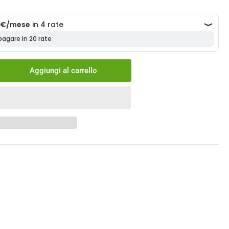
Aggiungi al carrello
menta
ntità
la
le
ia
vus
st
o
bonio
erflow