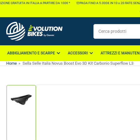
Vai
ONE GRATUITA IN ITALIA A PARTIRE DA 100€ *
PAGA FINO A 5.000€ IN 10 o 20 RATE SENZA
direttamente
ai
contenuti
Cerca
prodotti
ABBIGLIAMENTO E SCARPE
ACCESSORI
ATTREZZI E MANUTEN
Home
»
Sella Selle Italia Novus Boost Evo 3D Kit Carbonio Superflow L3
Vai
direttamente
alle
informazioni
Carica
sul
immagine
1
prodotto
nella
galleria