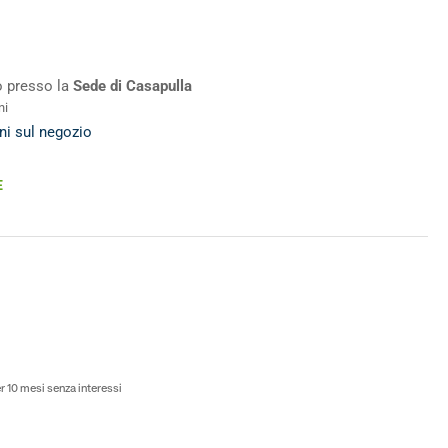
ro presso la
Sede di Casapulla
ni
ni sul negozio
E
o
 10 mesi senza interessi