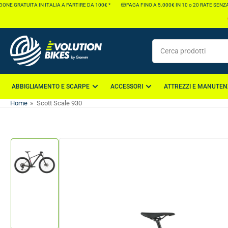
Vai
NE GRATUITA IN ITALIA A PARTIRE DA 100€ *
PAGA FINO A 5.000€ IN 10 o 20 RATE SENZA 
direttamente
ai
contenuti
Cerca
prodotti
ABBIGLIAMENTO E SCARPE
ACCESSORI
ATTREZZI E MANUTEN
Home
»
Scott Scale 930
Vai
direttamente
alle
informazioni
Carica
sul
immagine
1
prodotto
nella
galleria