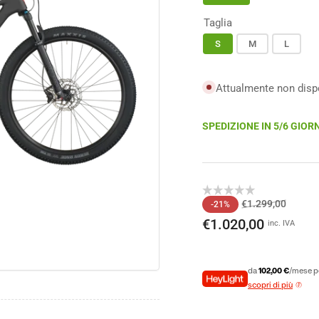
Taglia
S
M
L
o
Attualmente non dispon
ale
SPEDIZIONE IN 5/6 GIORN
Prezzo
Prezzo
€1.299,00
-21%
di
sconta
€1.020,00
inc. IVA
listino
da
102,00 €
/mese pe
scopri di più