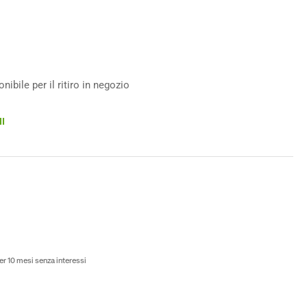
ibile per il ritiro in negozio
I
to
r 10 mesi senza interessi