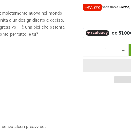
paga fino a
36 rate
,
a completamente nuova nel mondo
nita a un design diretto e deciso,
aggressivo – è una bici che ostenta
onto per tutto, e tu?
−
+
Quantità
Diminuisci
Au
la
la
quantità
qua
per
per
Scott
Sco
Scale
Sca
930
93
i senza alcun preavviso.