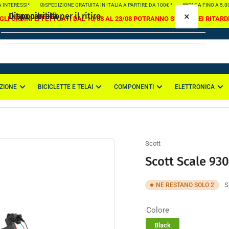
INTERESSI*
SPEDIZIONE GRATUITA IN ITALIA A PARTIRE DA 100€ *
PAGA FINO A 5.000€
×
×
Il tuo carrello
Disponibilità per il ritiro
GLI ORDINI EFFETTUATI DAL 10/08 AL 23/08 POTRANNO SUBIRE DEI RITARD
Scott Scale 930
Colore:
Black
, Taglia:
S
Sede di Casapulla
ZIONE
BICICLETTE E TELAI
COMPONENTI
ELETTRONICA
Il tuo carrello è vuoto
Via Nazionale Appia 114
81020 Casapulla CE
Italia
Scott
Scott Scale 930
S
NE RESTANO SOLO 2
Colore
Black