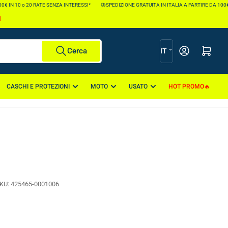
 IN 10 o 20 RATE SENZA INTERESSI*
SPEDIZIONE GRATUITA IN ITALIA A PARTIRE DA 100€ *
I
L
Apri il mini carr
Cerca
IT
i
n
CASCHI E PROTEZIONI
MOTO
USATO
HOT PROMO
g
u
a
KU:
425465-0001006