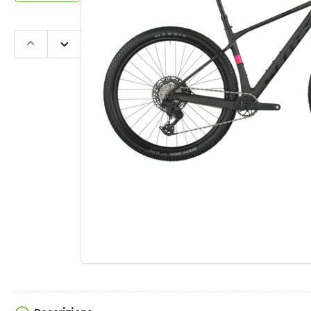
Slide
Slide
precedente
successiva
Apri
contenut
multimedi
1
nella
finestra
modale