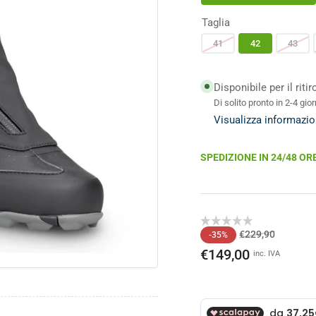
Taglia
41
42
43
o
Disponibile per il riti
ale
Di solito pronto in 2-4 gior
Visualizza informazio
SPEDIZIONE IN 24/48 OR
Prezzo
Prezzo
€229,90
-35%
di
scontat
€149,00
inc. IVA
listino