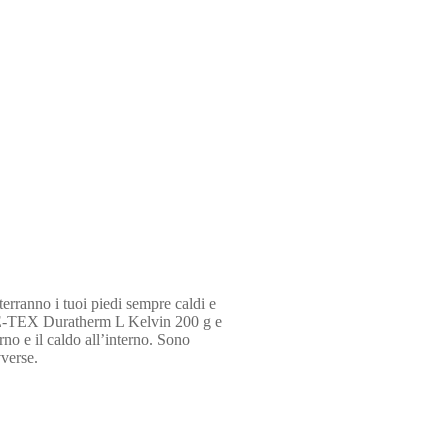
nno i tuoi piedi sempre caldi e
ORE-TEX Duratherm L Kelvin 200 g e
rno e il caldo all’interno. Sono
verse.