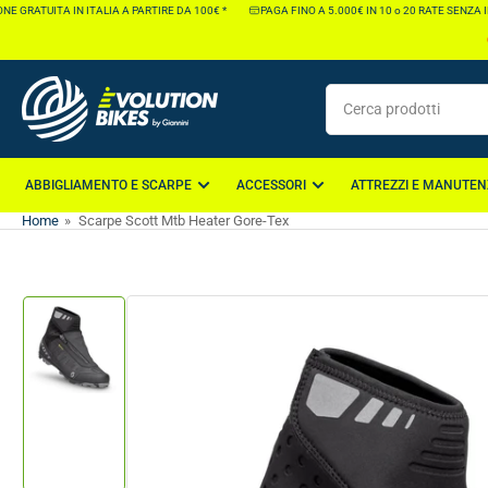
Vai
GRATUITA IN ITALIA A PARTIRE DA 100€ *
PAGA FINO A 5.000€ IN 10 o 20 RATE SENZA INT
direttamente
ai
contenuti
Cerca
prodotti
ABBIGLIAMENTO E SCARPE
ACCESSORI
ATTREZZI E MANUTEN
Home
»
Scarpe Scott Mtb Heater Gore-Tex
Vai
direttamente
alle
informazioni
Carica
sul
immagine
1
prodotto
nella
galleria