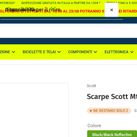
ERESSI*
SPEDIZIONE GRATUITA IN ITALIA A PARTIRE DA 100€ *
PAGA FINO A 5.000€ IN
×
×
Il tuo carrello
Disponibilità per il ritiro
GLI ORDINI EFFETTUATI DAL 10/08 AL 23/08 POTRANNO SUBIRE DEI RITARD
Scarpe Scott Mtb Heater Gore-Tex
Colore:
Black/Black Reflective
, Taglia:
42
Sede di Casapulla
ZIONE
BICICLETTE E TELAI
COMPONENTI
ELETTRONICA
Il tuo carrello è vuoto
Ritiro disponibile, di solito pronto in 2-4 giorni
Via Nazionale Appia 114
81020 Casapulla CE
Italia
Scott
Scarpe Scott M
S
NE RESTANO SOLO 2
Colore
Black/Black Reflective