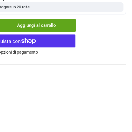
Aggiungi al carrello
menta
ntità
rpe
 opzioni di pagamento
tt
b
ter
e-
x