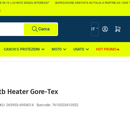
 10 o 20 RATE SENZA INTERESSI*
SPEDIZIONE GRATUITA IN ITALIA A PARTIRE DA 100€ *
I
L
Apri il mini carr
Cerca
IT
i
n
CASCHI E PROTEZIONI
MOTO
USATO
HOT PROMO
g
u
a
tb Heater Gore-Tex
KU:
265953-6954014
Barcode:
7615523410552