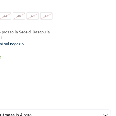
44
45
46
47
ro presso la
Sede di Casapulla
ni
ni sul negozio
E
o