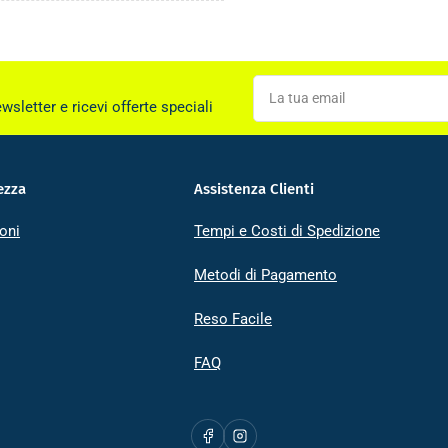
La
tua
ewsletter e ricevi offerte speciali
email
ezza
Assistenza Clienti
oni
Tempi e Costi di Spedizione
Metodi di Pagamento
Reso Facile
FAQ
Facebook
Instagram