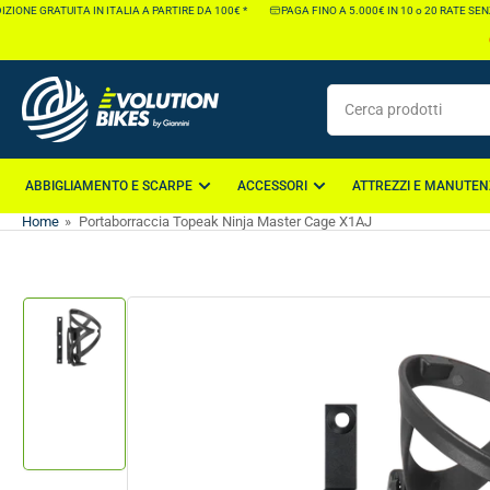
Vai
IONE GRATUITA IN ITALIA A PARTIRE DA 100€ *
PAGA FINO A 5.000€ IN 10 o 20 RATE SENZ
direttamente
ai
contenuti
Cerca
prodotti
ABBIGLIAMENTO E SCARPE
ACCESSORI
ATTREZZI E MANUTEN
Home
»
Portaborraccia Topeak Ninja Master Cage X1AJ
Vai
direttamente
alle
informazioni
Carica
immagine
sul
1
prodotto
nella
galleria