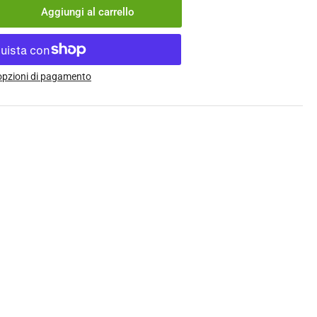
Aggiungi al carrello
menta
ntità
taborraccia
 opzioni di pagamento
peak
ja
ter
ge
AJ