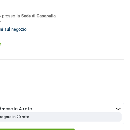
ro presso la
Sede di Casapulla
ni
ni sul negozio
E