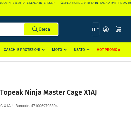
0€ IN 10 o 20 RATE SENZA INTERESSI*
SPEDIZIONE GRATUITA IN ITALIA A PARTIRE DA 100€
I
L
Apri il mini carr
Cerca
IT
i
n
CASCHI E PROTEZIONI
MOTO
USATO
HOT PROMO
g
u
a
 Topeak Ninja Master Cage X1AJ
C-X1AJ
Barcode:
4710069703304