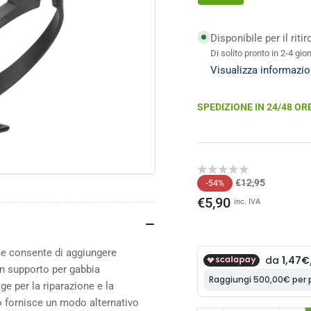
Disponibile per il riti
o
ale
Di solito pronto in 2-4 gior
Visualizza informazio
SPEDIZIONE IN 24/48 OR
Prezzo
Prezzo
€12,95
-54%
di
scontato
€5,90
inc. IVA
listino
e consente di aggiungere
on supporto per gabbia
ge per la riparazione e la
o fornisce un modo alternativo