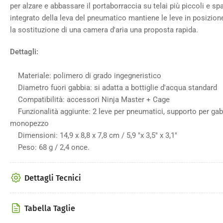
per alzare e abbassare il portaborraccia su telai più piccoli e spaz
integrato della leva del pneumatico mantiene le leve in posizio
la sostituzione di una camera d'aria una proposta rapida.
Dettagli:
Materiale: polimero di grado ingegneristico
Diametro fuori gabbia: si adatta a bottiglie d'acqua standard
Compatibilità: accessori Ninja Master + Cage
Funzionalità aggiunte: 2 leve per pneumatici, supporto per gabb
monopezzo
Dimensioni: 14,9 x 8,8 x 7,8 cm / 5,9 "x 3,5" x 3,1"
Peso: 68 g / 2,4 once.
Dettagli Tecnici
Tabella Taglie