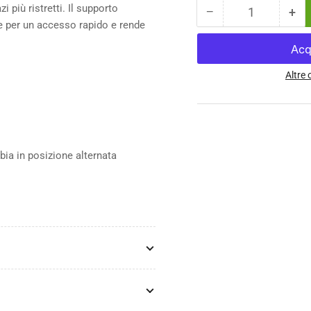
i più ristretti. Il supporto
−
+
Quantità
Diminuisci
Au
ne per un accesso rapido e rende
la
la
quantità
qua
per
per
Portaborraccia
Por
Altre
Topeak
To
Ninja
Nin
Master
Mas
Cage
Ca
X1AJ
X1
ia in posizione alternata