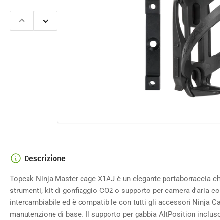
Apri
Slide
Slide
contenut
precedente
successiva
multimedi
1
nella
finestra
modale
Descrizione
Topeak Ninja Master cage X1AJ è un elegante portaborraccia ch
strumenti, kit di gonfiaggio CO2 o supporto per camera d'aria c
intercambiabile ed è compatibile con tutti gli accessori Ninja Ca
manutenzione di base. Il supporto per gabbia AltPosition inclus