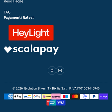
Reso Facile
FAQ
Pagamenti Rateali
Facebook
Instagram
© 2026,
Evolution Bikes IT
- Bikilia S.r.l. | P.IVA IT01003440946
Metodi
di
pagamento