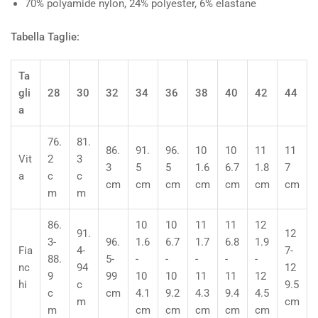
70% polyamide nylon, 24% polyester, 6% elastane
Tabella Taglie:
Ta
gli
28
30
32
34
36
38
40
42
44
a
76.
81.
86.
91.
96.
10
10
11
11
Vit
2
3
3
5
5
1.6
6.7
1.8
7
a
c
c
cm
cm
cm
cm
cm
cm
cm
m
m
86.
10
10
11
11
12
91.
12
3-
96.
1.6
6.7
1.7
6.8
1.9
Fia
4-
7-
88.
5-
-
-
-
-
-
nc
94
12
9
99
10
10
11
11
12
hi
c
9.5
c
cm
4.1
9.2
4.3
9.4
4.5
m
cm
m
cm
cm
cm
cm
cm