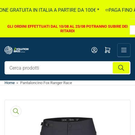
Vai
E GRATUITA IN ITALIA A PARTIRE DA 100€ *
PAGA FINO A 
direttamente
ai
contenuti
GLI ORDINI EFFETTUATI DAL 10/08 AL 23/08 POTRANNO SUBIRE DEI
RITARDI
Apri il mini carrello
Cerca
prodotti
Home
»
Pantaloncino Fox Ranger Race
Vai
direttamente
alle
informazioni
sul