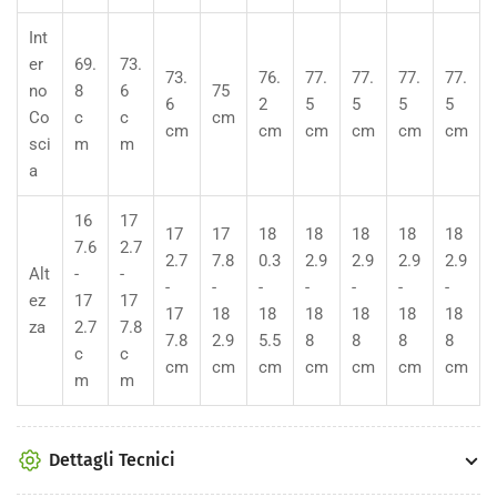
Int
er
69.
73.
73.
76.
77.
77.
77.
77.
no
8
6
75
6
2
5
5
5
5
Co
c
c
cm
cm
cm
cm
cm
cm
cm
sci
m
m
a
16
17
17
17
18
18
18
18
18
7.6
2.7
2.7
7.8
0.3
2.9
2.9
2.9
2.9
Alt
-
-
-
-
-
-
-
-
-
ez
17
17
17
18
18
18
18
18
18
za
2.7
7.8
7.8
2.9
5.5
8
8
8
8
c
c
cm
cm
cm
cm
cm
cm
cm
m
m
Dettagli Tecnici