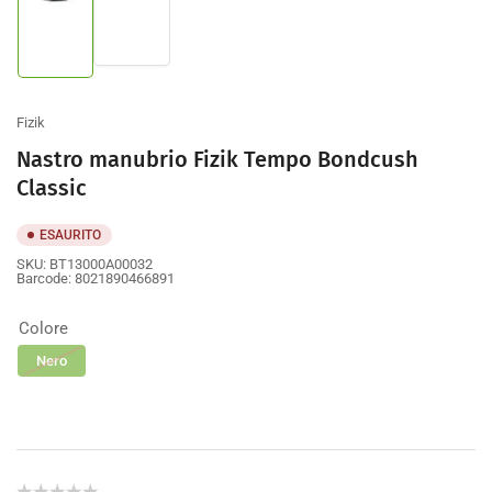
Carica
Carica
immagine
immagine
2
1
nella
nella
galleria
galleria
Fizik
Nastro manubrio Fizik Tempo Bondcush
Classic
ESAURITO
SKU:
BT13000A00032
Barcode:
8021890466891
Colore
Nero