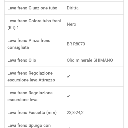
Leva freno|Giunzione tubo
Diritta
Leva freno|Colore tubo freni
Nero
(Kit)|1
Leva freno|Pinza freno
BR-R8070
consigliata
Leva freno|Olio
Olio minerale SHIMANO
Leva freno|Regolazione
✔
escursione leva|Attrezzo
Leva freno|Regolazione
✔
escursione leva
Leva freno|Fascetta (mm)
23,8-24,2
Leva freno|Spurgo con