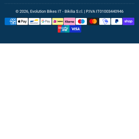
© 2026,
Evolution Bikes IT
- Bikilia S.r.l. | P.IVA IT01003440946
Metodi
di
pagamento