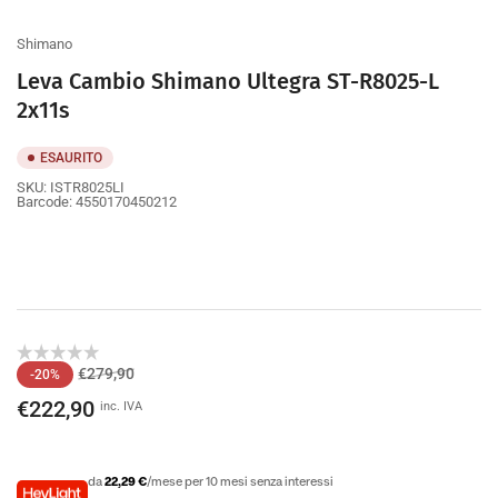
galleria
Shimano
Leva Cambio Shimano Ultegra ST-R8025-L
2x11s
ESAURITO
SKU:
ISTR8025LI
Barcode:
4550170450212
Prezzo
Prezzo
€279,90
-20%
di
scontato
€222,90
inc. IVA
listino
da
22,29 €
/mese per 10 mesi senza interessi