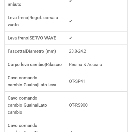
✔
imbuto
Leva freno|Regol. corsa a
✔
vuoto
Leva freno|SERVO WAVE
✔
Fascetta|Diametro (mm)
23,8-24,2
Corpo leva cambio|Rilascio
Resina & Acciaio
Cavo comando
OT-SP41
cambio|Guaina|Lato leva
Cavo comando
cambio|Guaina|Lato
OT-RS900
cambio
Cavo comando