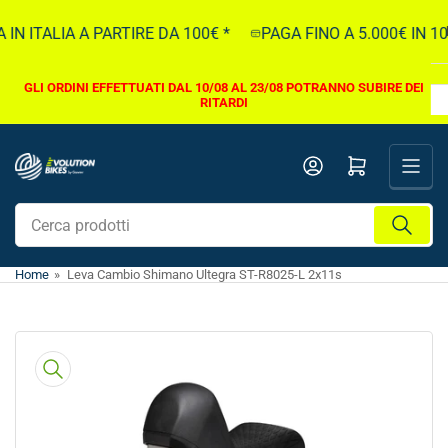
Vai
 ITALIA A PARTIRE DA 100€ *
PAGA FINO A 5.000€ IN 10 
direttamente
ai
contenuti
GLI ORDINI EFFETTUATI DAL 10/08 AL 23/08 POTRANNO SUBIRE DEI
RITARDI
Apri il mini carrello
Cerca
prodotti
Home
»
Leva Cambio Shimano Ultegra ST-R8025-L 2x11s
Vai
direttamente
alle
informazioni
sul