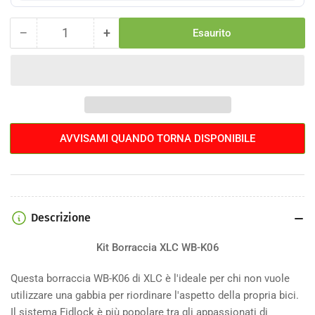
−
+
Esaurito
Quantità
Diminuisci
Aumenta
la
la
quantità
quantità
per
per
Kit
Kit
Borraccia
Borraccia
XLC
XLC
AVVISAMI QUANDO TORNA DISPONIBILE
WB-
WB-
K06
K06
Descrizione
Kit Borraccia XLC WB-K06
Questa borraccia WB-K06 di XLC è l'ideale per chi non vuole
utilizzare una gabbia per riordinare l'aspetto della propria bici.
Il sistema Fidlock è più popolare tra gli appassionati di