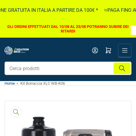
Vai
E GRATUITA IN ITALIA A PARTIRE DA 100€ *
PAGA FINO A 5
direttamente
ai
contenuti
GLI ORDINI EFFETTUATI DAL 10/08 AL 23/08 POTRANNO SUBIRE DEI
RITARDI
Apri il mini carrello
Cerca
prodotti
Home
»
Kit Borraccia XLC WB-K06
Vai
direttamente
alle
informazioni
sul