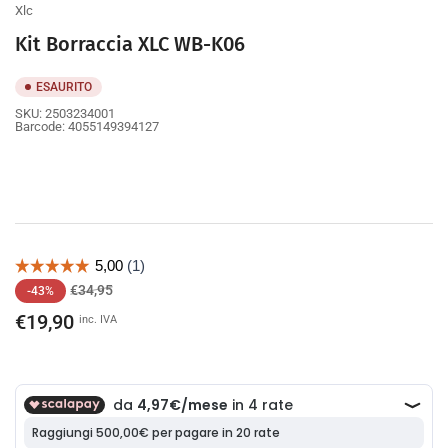
Xlc
Kit Borraccia XLC WB-K06
ESAURITO
SKU:
2503234001
Barcode:
4055149394127
Prezzo
Prezzo
€34,95
-43%
di
scontato
€19,90
inc. IVA
listino