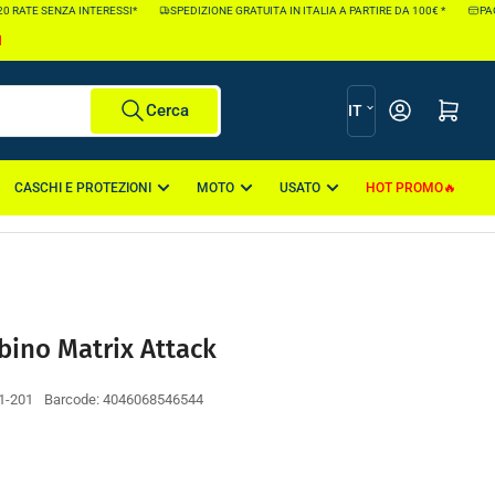
0 RATE SENZA INTERESSI*
SPEDIZIONE GRATUITA IN ITALIA A PARTIRE DA 100€ *
PAGA
I
L
Apri il mini carr
Cerca
IT
i
n
CASCHI E PROTEZIONI
MOTO
USATO
HOT PROMO
g
u
a
ino Matrix Attack
1-201
Barcode:
4046068546544