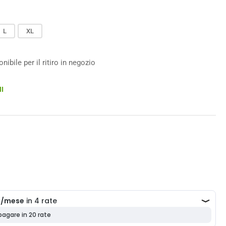
L
XL
ibile per il ritiro in negozio
I