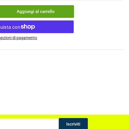
Aggiungi al carrello
menta
ntità
nti
 opzioni di pagamento
mbino
rix
ack
Iscriviti