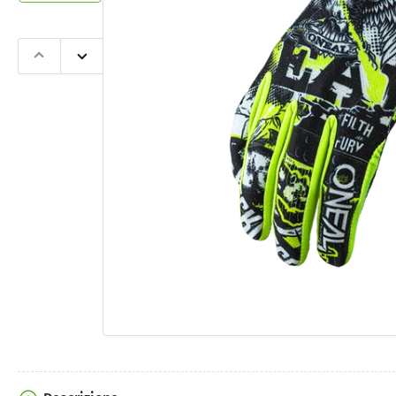
Slide
Slide
precedente
successiva
Apri
contenut
multimedi
1
nella
finestra
modale