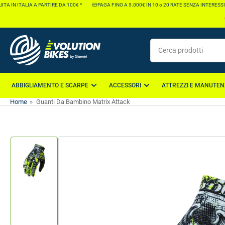
Vai
A IN ITALIA A PARTIRE DA 100€ *
PAGA FINO A 5.000€ IN 10 o 20 RATE SENZA INTERESSI*
direttamente
ai
contenuti
Cerca
prodotti
ABBIGLIAMENTO E SCARPE
ACCESSORI
ATTREZZI E MANUTEN
Home
»
Guanti Da Bambino Matrix Attack
Vai
direttamente
alle
informazioni
Carica
sul
immagine
1
prodotto
nella
galleria