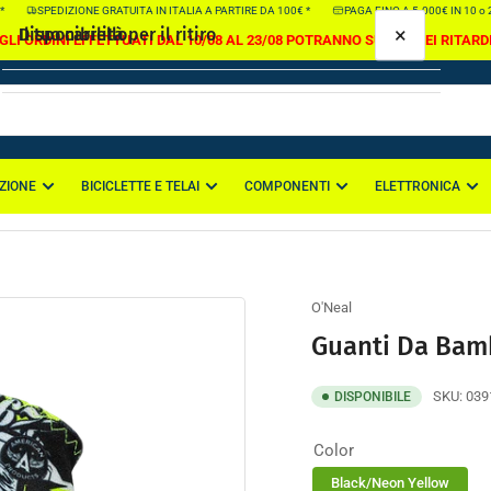
SPEDIZIONE GRATUITA IN ITALIA A PARTIRE DA 100€ *
PAGA FINO A 5.000€ IN 10 o 2
×
×
Il tuo carrello
Disponibilità per il ritiro
GLI ORDINI EFFETTUATI DAL 10/08 AL 23/08 POTRANNO SUBIRE DEI RITARD
Guanti Da Bambino Matrix Attack
Color:
Black/Neon Yellow
, Size:
XS
Sede di Casapulla
ZIONE
BICICLETTE E TELAI
COMPONENTI
ELETTRONICA
Il tuo carrello è vuoto
Via Nazionale Appia 114
81020 Casapulla CE
Italia
O'Neal
Guanti Da Bamb
SKU:
039
DISPONIBILE
Color
Black/Neon Yellow