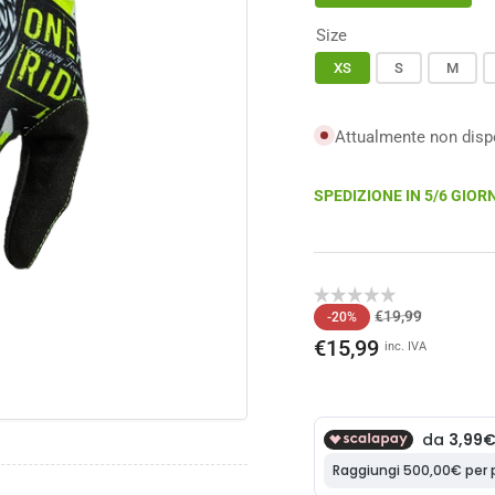
Size
XS
S
M
o
Attualmente non dispon
ale
SPEDIZIONE IN 5/6 GIORN
Prezzo
Prezzo
€19,99
-20%
di
scontato
€15,99
inc. IVA
listino