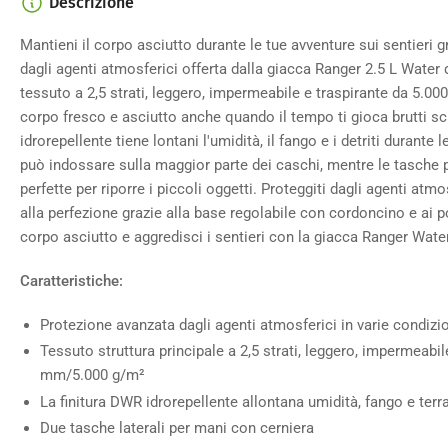
Descrizione
Carica
immagine
4
Mantieni il corpo asciutto durante le tue avventure sui sentieri 
nella
dagli agenti atmosferici offerta dalla giacca Ranger 2.5 L Wate
galleria
tessuto a 2,5 strati, leggero, impermeabile e traspirante da 5.0
corpo fresco e asciutto anche quando il tempo ti gioca brutti sche
idrorepellente tiene lontani l'umidità, il fango e i detriti durante 
può indossare sulla maggior parte dei caschi, mentre le tasche 
perfette per riporre i piccoli oggetti. Proteggiti dagli agenti atm
Carica
immagine
alla perfezione grazie alla base regolabile con cordoncino e ai pol
5
nella
corpo asciutto e aggredisci i sentieri con la giacca Ranger Water
galleria
Caratteristiche:
Protezione avanzata dagli agenti atmosferici in varie condiz
Tessuto struttura principale a 2,5 strati, leggero, impermeabil
Carica
mm/5.000 g/m²
immagine
6
La finitura DWR idrorepellente allontana umidità, fango e terr
nella
Due tasche laterali per mani con cerniera
galleria