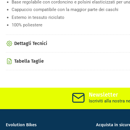
Base regolabile con cordoncino e polsini elasticizzati per una
Cappuccio compatibile con la maggior parte dei caschi
Esterno in tessuto riciclato
100% poliestere
Carica
immagine
7
nella
Dettagli Tecnici
galleria
Tabella Taglie
Carica
immagine
8
Newsletter
nella
galleria
Iscriviti alla nostra n
Evolution Bikes
Acquista in sicur