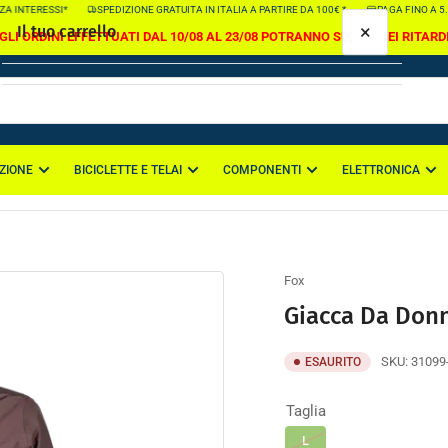
 INTERESSI*
SPEDIZIONE GRATUITA IN ITALIA A PARTIRE DA 100€ *
PAGA FINO A 5.00
×
Il tuo carrello
GLI ORDINI EFFETTUATI DAL 10/08 AL 23/08 POTRANNO SUBIRE DEI RITARD
ZIONE
BICICLETTE E TELAI
COMPONENTI
ELETTRONICA
Il tuo carrello è vuoto
Fox
Giacca Da Donn
SKU:
31099
ESAURITO
Taglia
L