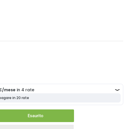
o
Esaurito
menta