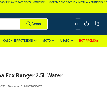
0€ IN 10 o 20 RATE SENZA INTERESSI*
SPEDIZIONE GRATUITA IN ITALIA A PARTIRE DA 100€
I
L
Apri il mini carr
Cerca
IT
i
n
CASCHI E PROTEZIONI
MOTO
USATO
HOT PROMO
g
u
a
a Fox Ranger 2.5L Water
-053
Barcode:
0191972858673