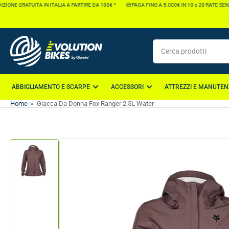
Vai
IONE GRATUITA IN ITALIA A PARTIRE DA 100€ *
PAGA FINO A 5.000€ IN 10 o 20 RATE SENZA
direttamente
ai
contenuti
Cerca
prodotti
ABBIGLIAMENTO E SCARPE
ACCESSORI
ATTREZZI E MANUTEN
Home
»
Giacca Da Donna Fox Ranger 2.5L Water
Vai
direttamente
alle
informazioni
Carica
sul
immagine
1
prodotto
nella
galleria