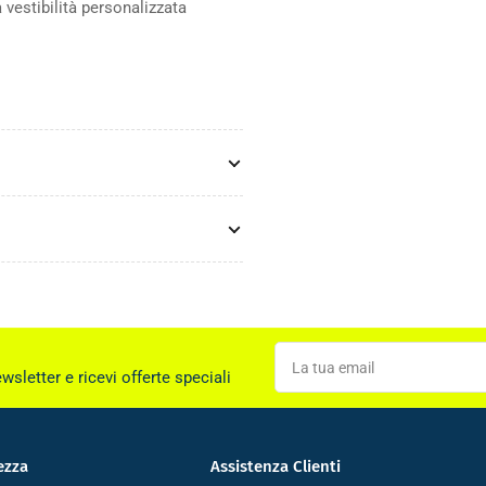
 vestibilità personalizzata
La
tua
ewsletter e ricevi offerte speciali
email
ezza
Assistenza Clienti