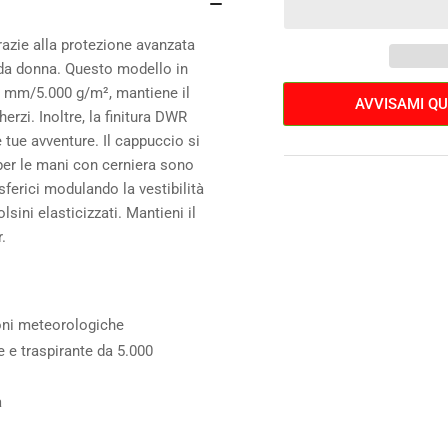
quantità
qua
per
per
grazie alla protezione avanzata
Giacca
Gia
Da
Da
r da donna. Questo modello in
Donna
Do
00 mm/5.000 g/m², mantiene il
AVVISAMI QU
Fox
Fo
rzi. Inoltre, la finitura DWR
Ranger
Ran
le tue avventure. Il cappuccio si
2.5L
2.5
per le mani con cerniera sono
Water
Wa
osferici modulando la vestibilità
sini elasticizzati. Mantieni il
.
ioni meteorologiche
e e traspirante da 5.000
a