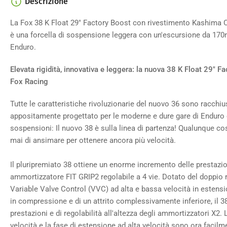
Descrizione
Carica
immagine
4
La Fox 38 K Float 29" Factory Boost con rivestimento Kashima C
nella
è una forcella di sospensione leggera con un'escursione da 170mm
galleria
Enduro.
Elevata rigidità, innovativa e leggera: la nuova 38 K Float 29" 
Fox Racing
Tutte le caratteristiche rivoluzionarie del nuovo 36 sono racchius
appositamente progettato per le moderne e dure gare di Enduro 
sospensioni: Il nuovo 38 è sulla linea di partenza! Qualunque co
mai di ansimare per ottenere ancora più velocità.
Il pluripremiato 38 ottiene un enorme incremento delle prestazio
ammortizzatore FIT GRIP2 regolabile a 4 vie. Dotato del doppio r
Variable Valve Control (VVC) ad alta e bassa velocità in estens
in compressione e di un attrito complessivamente inferiore, il 38
prestazioni e di regolabilità all'altezza degli ammortizzatori X2
velocità e la fase di estensione ad alta velocità sono ora facilme