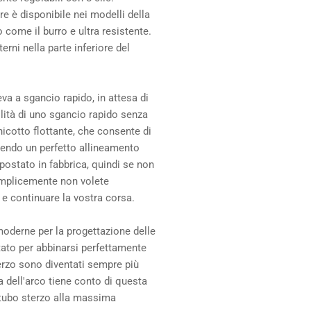
170
17
re è disponibile nei modelli della
Grip2
Gri
 come il burro e ultra resistente.
Tapered
Tap
rni nella parte inferiore del
Boost
Boo
va a sgancio rapido, in attesa di
ilità di uno sgancio rapido senza
icotto flottante, che consente di
nendo un perfetto allineamento
postato in fabbrica, quindi se non
semplicemente non volete
 e continuare la vostra corsa.
moderne per la progettazione delle
tato per abbinarsi perfettamente
terzo sono diventati sempre più
a dell'arco tiene conto di questa
 tubo sterzo alla massima