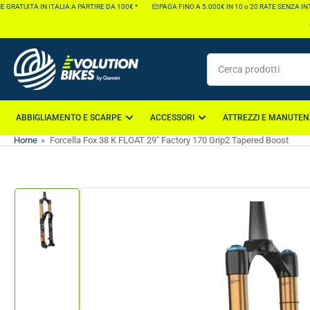
Vai
ATUITA IN ITALIA A PARTIRE DA 100€ *
PAGA FINO A 5.000€ IN 10 o 20 RATE SENZA INTERE
direttamente
ai
contenuti
Cerca
prodotti
ABBIGLIAMENTO E SCARPE
ACCESSORI
ATTREZZI E MANUTEN
Home
»
Forcella Fox 38 K FLOAT 29" Factory 170 Grip2 Tapered Boost
Vai
direttamente
alle
informazioni
Carica
sul
immagine
1
prodotto
nella
galleria