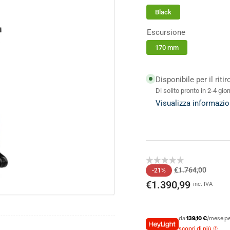
Black
Escursione
170 mm
o
ale
Disponibile per il riti
Di solito pronto in 2-4 gior
Visualizza informazio
Prezzo
Prezzo
€1.764,00
-21%
di
sconta
€1.390,99
inc. IVA
listino
da
139,10 €
/mese pe
scopri di più