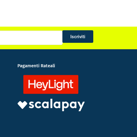
Iscriviti
Pagamenti Rateali