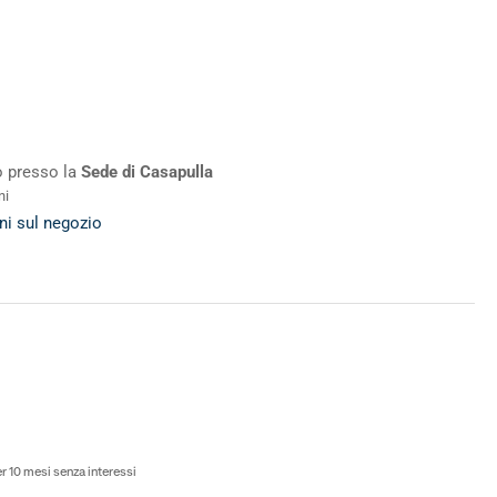
ro presso la
Sede di Casapulla
ni
ni sul negozio
to
r 10 mesi senza interessi