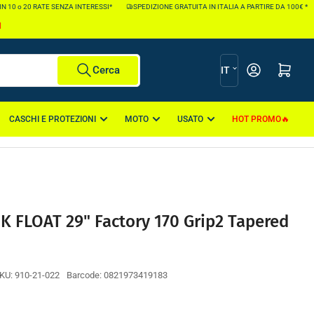
0 o 20 RATE SENZA INTERESSI*
SPEDIZIONE GRATUITA IN ITALIA A PARTIRE DA 100€ *
I
L
Apri il mini carr
Cerca
IT
i
n
CASCHI E PROTEZIONI
MOTO
USATO
HOT PROMO
g
u
a
 K FLOAT 29" Factory 170 Grip2 Tapered
KU:
910-21-022
Barcode:
0821973419183