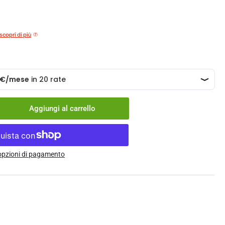
scopri di più
Aggiungi al carrello
menta
ntità
cella
 opzioni di pagamento
x
OAT
quot;
tory