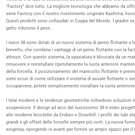
"Factory" dice tutto. La migliore tecnologia che abbiamo da offri
serie Factory con il nostro rivestimento originale Kashima, liscio
Questi prodotti sono collaudati in Coppa del Mondo. I gradini este
getto riducono il peso.
I nuovi 38 sono dotati di un nuovo sistema di perno flottante a le
brevetto, che combina i vantaggi di un perno flottante con la fac
attrezzi. Con questo sistema, la spaziatura è bloccata da un man
rimuovere e reinstallare ripetutamente la ruota anteriore mante
della forcella. Il posizionamento del manicotto flottante è preim
siete sicuri di come utilizzare il sistema di assale flottante o 
occuparvene, potete semplicemente installare la ruota anteriore
I telai moderni e le tendenze geometriche richiedono soluzioni 
sospensioni. Il design ad arco del nuovissimo 38 è stato proget
alle moderne biciclette da Enduro e Downhill. I profili dei tubi s
grandi e gli offset delle forcelle sempre più corti. La nuova form
esigenza, sporgendo in avanti per fornire un ampio spazio per il