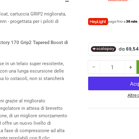
oat, cartuccia GRIP2 migliorata,
 - progettata per i piloti di
paga fino a
36 rate
,
Factory 170 Grip2 Tapered Boost di
e in un telaio super resistente,
−
+
Quantità
Diminuisci
Au
con una lunga escursione delle
la
la
sa lo ostacoli, non si stancherà
quantità
qua
per
per
Forcella
For
Altre
ni grazie al migliorato
Fox
Fo
egolatore in attesa di brevetto
38
38
K
K
ione, di un migliore smorzamento
FLOAT
FL
 offre un nuovo livello di
29&quot;
29&
. La fase di compressione ad alta
Factory
Fac
nte regolabili con 8 clic.