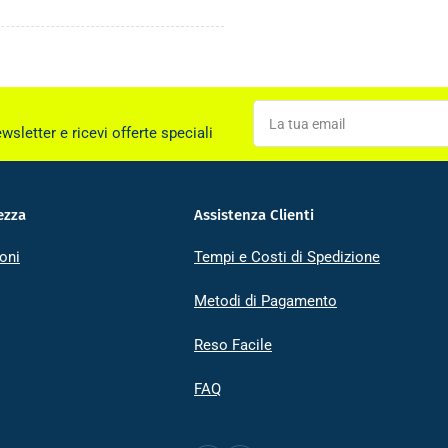
La
tua
ewsletter e ricevi offerte speciali
email
ezza
Assistenza Clienti
oni
Tempi e Costi di Spedizione
Metodi di Pagamento
Reso Facile
FAQ