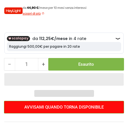
da
44,90 €
/mese per 10 mesi senza interessi
scopri di più
−
+
Esaurito
Quantità
Diminuisci
Aumenta
la
la
quantità
quantità
per
per
Focus
Focus
Whistler
Whistler
3.8
3.8
AVVISAMI QUANDO TORNA DISPONIBILE