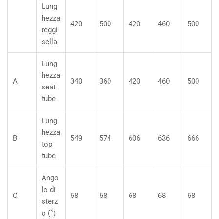
Lung
hezza
420
500
420
460
500
reggi
sella
Lung
hezza
A
340
360
420
460
500
seat
tube
Lung
hezza
B
549
574
606
636
666
top
tube
Ango
lo di
C
68
68
68
68
68
sterz
o (°)