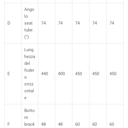
Ango
lo
D
seat
74
74
74
74
74
tube
(°)
Lung
hezza
del
foder
E
440
400
450
450
450
o
orizz
ontal
e
Botto
m
F
brack
48
48
60
60
60