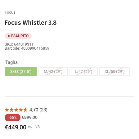
galleria
Focus
Focus Whistler 3.8
ESAURITO
SKU:
644019311
Barcode:
4000990415859
Taglia
S/38 (27.5")
M/42 (29")
L/47 (29")
XL/50 (29")
Prezzo
Prezzo
€999,00
-55%
di
scontato
€449,00
inc. IVA
listino