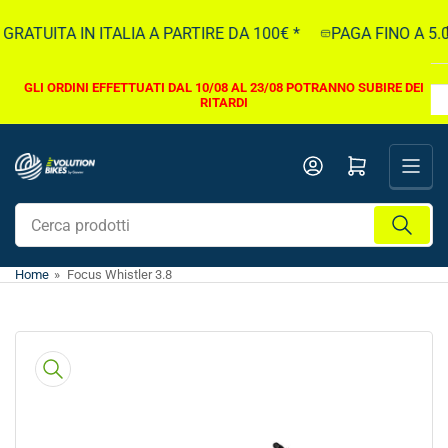
Vai
TUITA IN ITALIA A PARTIRE DA 100€ *
PAGA FINO A 5.000
direttamente
ai
contenuti
GLI ORDINI EFFETTUATI DAL 10/08 AL 23/08 POTRANNO SUBIRE DEI
RITARDI
Apri il mini carrello
Cerca
prodotti
Home
»
Focus Whistler 3.8
Vai
direttamente
alle
informazioni
sul