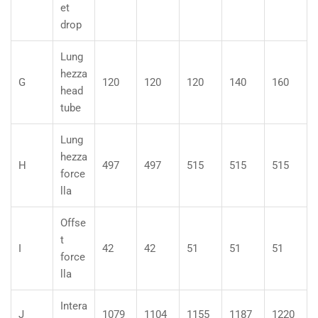
et
drop
Lung
hezza
G
120
120
120
140
160
head
tube
Lung
hezza
H
497
497
515
515
515
force
lla
Offse
t
I
42
42
51
51
51
force
lla
Intera
J
1079
1104
1155
1187
1220