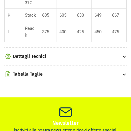
sse
K
Stack
605
605
630
649
667
Reac
L
375
400
425
450
475
h
Dettagli Tecnici
Tabella Taglie
Newsletter
Iscriviti alla nostra newsletter e ricevi offerte speciali