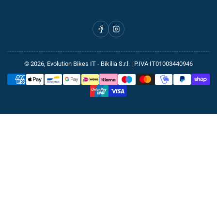
Facebook
Instagram
© 2026,
Evolution Bikes IT
- Bikilia S.r.l. | P.IVA IT01003440946
Metodi
di
pagamento