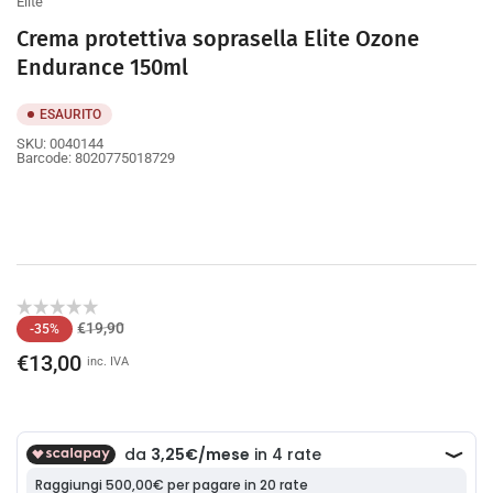
Elite
Crema protettiva soprasella Elite Ozone
Endurance 150ml
ESAURITO
SKU:
0040144
Barcode:
8020775018729
Prezzo
Prezzo
€19,90
-35%
di
scontato
€13,00
inc. IVA
listino