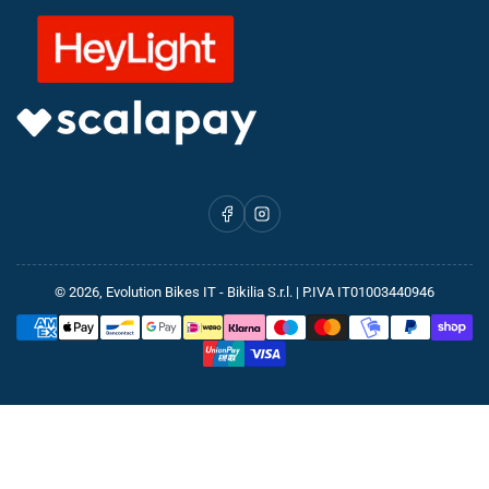
Facebook
Instagram
© 2026,
Evolution Bikes IT
- Bikilia S.r.l. | P.IVA IT01003440946
Metodi
di
pagamento