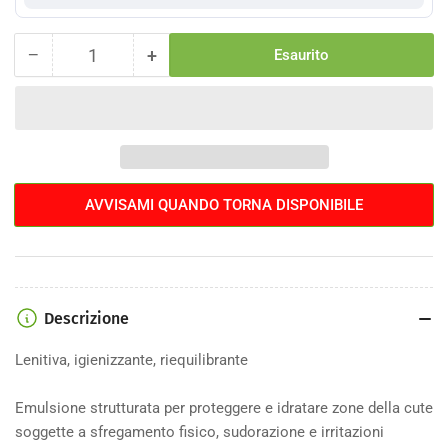
−
+
Esaurito
Quantità
Diminuisci
Aumenta
la
la
quantità
quantità
per
per
Crema
Crema
protettiva
protettiva
soprasella
soprasella
AVVISAMI QUANDO TORNA DISPONIBILE
Elite
Elite
Ozone
Ozone
Endurance
Endurance
150ml
150ml
Descrizione
Lenitiva, igienizzante, riequilibrante
Emulsione strutturata per proteggere e idratare zone della cute
soggette a sfregamento fisico, sudorazione e irritazioni