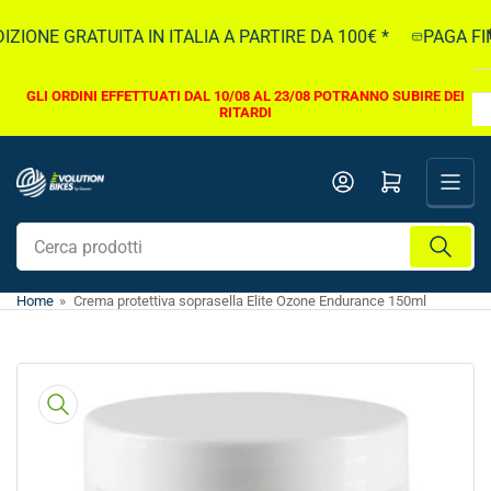
Vai
ZIONE GRATUITA IN ITALIA A PARTIRE DA 100€ *
PAGA FINO
direttamente
ai
contenuti
GLI ORDINI EFFETTUATI DAL 10/08 AL 23/08 POTRANNO SUBIRE DEI
RITARDI
Apri il mini carrello
Cerca
prodotti
Home
»
Crema protettiva soprasella Elite Ozone Endurance 150ml
Vai
direttamente
alle
informazioni
sul