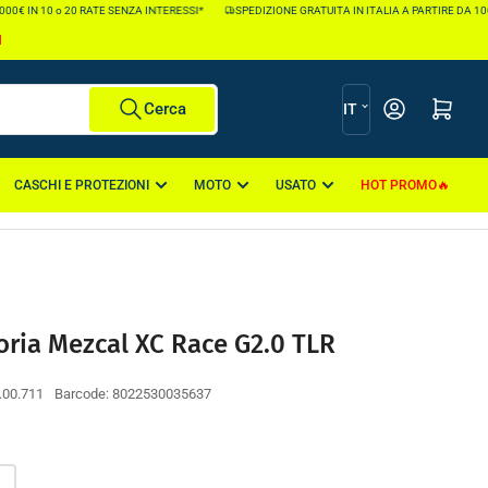
0€ IN 10 o 20 RATE SENZA INTERESSI*
SPEDIZIONE GRATUITA IN ITALIA A PARTIRE DA 100€
I
L
Apri il mini carr
Cerca
IT
i
n
CASCHI E PROTEZIONI
MOTO
USATO
HOT PROMO
g
u
a
oria Mezcal XC Race G2.0 TLR
.00.711
Barcode:
8022530035637