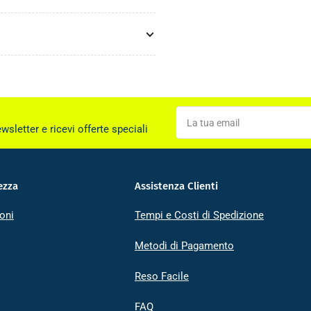
La
tua
ewsletter e ricevi offerte speciali
email
ezza
Assistenza Clienti
oni
Tempi e Costi di Spedizione
Metodi di Pagamento
Reso Facile
FAQ