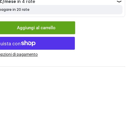
Aggiungi al carrello
menta
ntità
ertone
 opzioni di pagamento
toria
zcal
ce
0
R