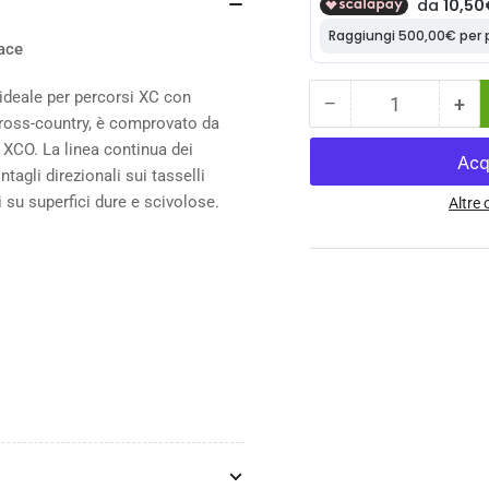
Race
ideale per percorsi XC con
−
+
Quantità
Diminuisci
Au
 cross-country, è comprovato da
la
la
XCO. La linea continua dei
quantità
qua
tagli direzionali sui tasselli
per
per
 su superfici dure e scivolose.
Copertone
Cop
Altre
Vittoria
Vit
Mezcal
Me
XC
XC
Race
Ra
G2.0
G2.
TLR
TL