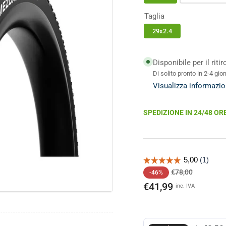
Taglia
29x2.4
o
Disponibile per il riti
ale
Di solito pronto in 2-4 gior
Visualizza informazio
SPEDIZIONE IN 24/48 OR
Prezzo
Prezzo
€78,00
-46%
di
scontato
€41,99
inc. IVA
listino