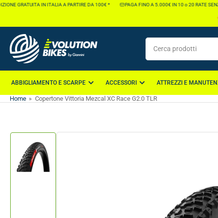
Vai
IONE GRATUITA IN ITALIA A PARTIRE DA 100€ *
PAGA FINO A 5.000€ IN 10 o 20 RATE SENZA
direttamente
ai
contenuti
Cerca
prodotti
ABBIGLIAMENTO E SCARPE
ACCESSORI
ATTREZZI E MANUTEN
Home
»
Copertone Vittoria Mezcal XC Race G2.0 TLR
Vai
direttamente
alle
informazioni
Carica
sul
immagine
1
prodotto
nella
galleria