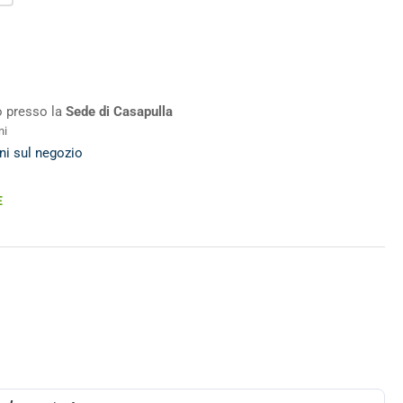
ro presso la
Sede di Casapulla
ni
ni sul negozio
E