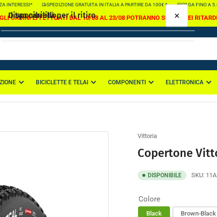
 INTERESSI*
SPEDIZIONE GRATUITA IN ITALIA A PARTIRE DA 100€ *
PAGA FINO A 5.00
×
×
Il tuo carrello
Disponibilità per il ritiro
GLI ORDINI EFFETTUATI DAL 10/08 AL 23/08 POTRANNO SUBIRE DEI RITARD
Copertone Vittoria Mezcal XC Race G2.0 TLR
Colore:
Black
, Taglia:
29x2.4
Sede di Casapulla
ZIONE
BICICLETTE E TELAI
COMPONENTI
ELETTRONICA
Il tuo carrello è vuoto
Ritiro disponibile, di solito pronto in 2-4 giorni
Via Nazionale Appia 114
81020 Casapulla CE
Italia
Vittoria
Copertone Vitt
SKU:
11A
DISPONIBILE
Colore
Black
Brown-Black