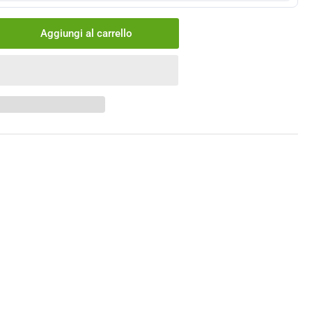
Aggiungi al carrello
menta
ntità
ertone
hwalbe
e
eed
2.00
0x50
e
r
ple