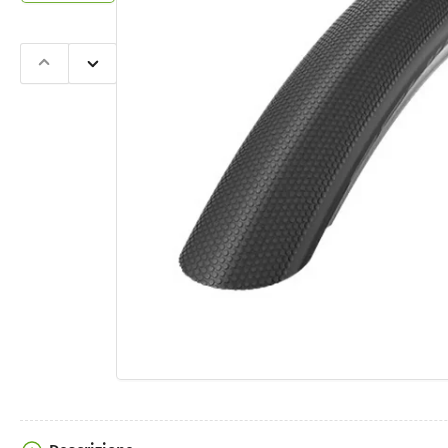
Slide
Slide
precedente
successiva
Apri
contenut
multimedi
1
nella
finestra
modale