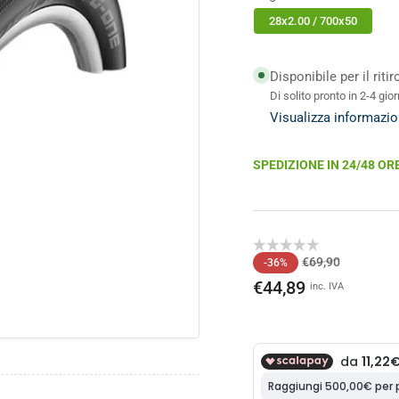
28x2.00 / 700x50
Disponibile per il riti
Di solito pronto in 2-4 gior
o
Visualizza informazio
ale
SPEDIZIONE IN 24/48 OR
Prezzo
Prezzo
€69,90
-36%
di
scontato
€44,89
inc. IVA
listino