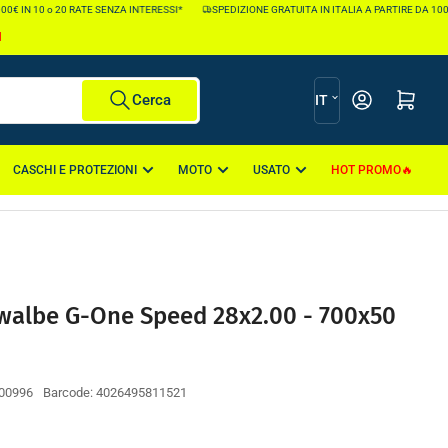
€ IN 10 o 20 RATE SENZA INTERESSI*
SPEDIZIONE GRATUITA IN ITALIA A PARTIRE DA 100€ *
I
L
Apri il mini carr
Cerca
IT
i
n
CASCHI E PROTEZIONI
MOTO
USATO
HOT PROMO
g
u
a
walbe G-One Speed 28x2.00 - 700x50
00996
Barcode:
4026495811521