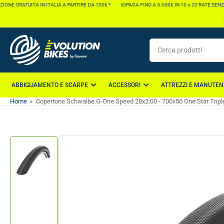
Vai
NE GRATUITA IN ITALIA A PARTIRE DA 100€ *
PAGA FINO A 5.000€ IN 10 o 20 RATE SENZA 
direttamente
ai
contenuti
Cerca
prodotti
ABBIGLIAMENTO E SCARPE
ACCESSORI
ATTREZZI E MANUTEN
Home
»
Copertone Schwalbe G-One Speed 28x2.00 - 700x50 One Star Tripl
Vai
direttamente
alle
informazioni
Carica
sul
immagine
1
prodotto
nella
galleria