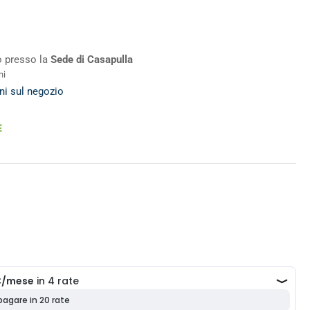
ro presso la
Sede di Casapulla
ni
ni sul negozio
E