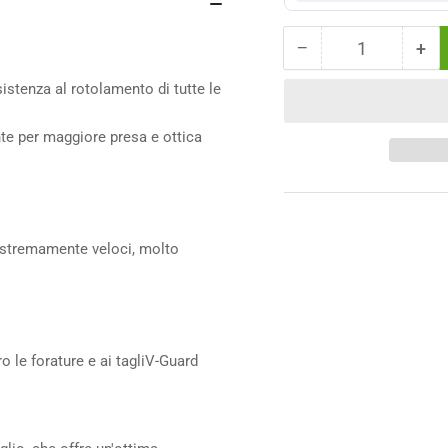
−
+
Quantità
Diminuisci
Au
la
la
sistenza al rotolamento di tutte le
quantità
qua
per
per
te per maggiore presa e ottica
Copertone
Cop
Schwalbe
Sc
G-
G-
One
On
Speed
Sp
28x2.00
28x
 Estremamente veloci, molto
-
-
700x50
70
One
On
Star
Sta
Triple
Tri
o le forature e ai tagliV-Guard