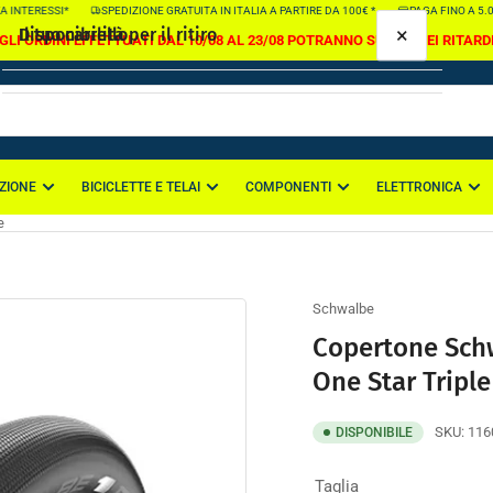
INTERESSI*
SPEDIZIONE GRATUITA IN ITALIA A PARTIRE DA 100€ *
PAGA FINO A 5.000
×
×
Il tuo carrello
Disponibilità per il ritiro
GLI ORDINI EFFETTUATI DAL 10/08 AL 23/08 POTRANNO SUBIRE DEI RITARD
Copertone Schwalbe G-One Speed 28x2.00 -
700x50 One Star Triple
Taglia:
28x2.00 / 700x50
ZIONE
BICICLETTE E TELAI
COMPONENTI
ELETTRONICA
Il tuo carrello è vuoto
Sede di Casapulla
e
Ritiro disponibile, di solito pronto in 2-4 giorni
Via Nazionale Appia 114
81020 Casapulla CE
Italia
Schwalbe
Copertone Sch
One Star Triple
SKU:
116
DISPONIBILE
Taglia