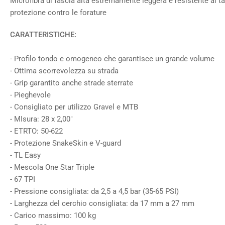
Microfibra di fascia alta estremamente leggera e resistente al ta
protezione contro le forature
CARATTERISTICHE:
- Profilo tondo e omogeneo che garantisce un grande volume
- Ottima scorrevolezza su strada
- Grip garantito anche strade sterrate
- Pieghevole
- Consigliato per utilizzo Gravel e MTB
- MIsura: 28 x 2,00"
- ETRTO: 50-622
- Protezione SnakeSkin e V-guard
- TL Easy
- Mescola One Star Triple
- 67 TPI
- Pressione consigliata: da 2,5 a 4,5 bar (35-65 PSI)
- Larghezza del cerchio consigliata: da 17 mm a 27 mm
- Carico massimo: 100 kg