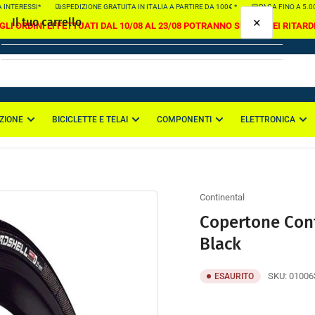
INTERESSI*
SPEDIZIONE GRATUITA IN ITALIA A PARTIRE DA 100€ *
PAGA FINO A 5.000
×
Il tuo carrello
GLI ORDINI EFFETTUATI DAL 10/08 AL 23/08 POTRANNO SUBIRE DEI RITARD
ZIONE
BICICLETTE E TELAI
COMPONENTI
ELETTRONICA
Il tuo carrello è vuoto
Continental
Copertone Cont
Black
SKU:
01006
ESAURITO