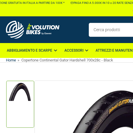
Vai
ONE GRATUITA IN ITALIA A PARTIRE DA 100€ *
PAGA FINO A 5.000€ IN 10 o 20 RATE SENZA 
direttamente
ai
contenuti
Cerca
prodotti
ABBIGLIAMENTO E SCARPE
ACCESSORI
ATTREZZI E MANUTEN
Home
»
Copertone Continental Gator Hardshell 700x28c - Black
Vai
direttamente
alle
informazioni
Carica
immagine
sul
1
prodotto
nella
galleria