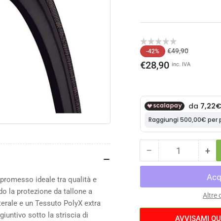
o
ale
Prezzo
Prezzo
€49,90
-42%
di
scontato
€28,90
inc. IVA
listino
−
+
Quantità
Diminuisci
Au
la
la
quantità
qua
mpromesso ideale tra qualità e
per
per
o la protezione da tallone a
Copertone
Cop
Altre
terale e un Tessuto PolyX extra
Continental
Con
giuntivo sotto la striscia di
Gator
Gat
AVVISAMI QU