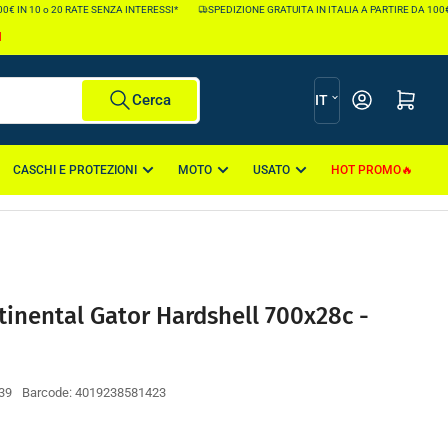
€ IN 10 o 20 RATE SENZA INTERESSI*
SPEDIZIONE GRATUITA IN ITALIA A PARTIRE DA 100€ 
I
L
Apri il mini carr
Cerca
IT
i
n
CASCHI E PROTEZIONI
MOTO
USATO
HOT PROMO
g
u
a
inental Gator Hardshell 700x28c -
39
Barcode:
4019238581423