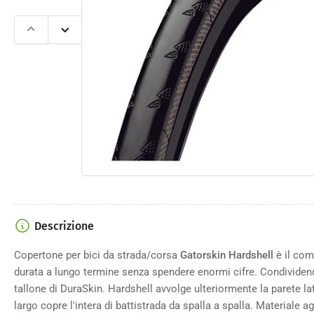
Apri
Slide
Slide
contenut
precedente
successiva
multimedi
1
nella
finestra
modale
Descrizione
Copertone per bici da strada/corsa
Gatorskin Hardshell
è il co
durata a lungo termine senza spendere enormi cifre. Condividend
tallone di DuraSkin. Hardshell avvolge ulteriormente la parete la
largo copre l'intera di battistrada da spalla a spalla. Materiale ag