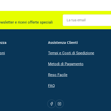
La
tua
ewsletter e ricevi offerte speciali
email
ezza
Assistenza Clienti
oni
Tempi e Costi di Spedizione
Metodi di Pagamento
Reso Facile
FAQ
Facebook
Instagram