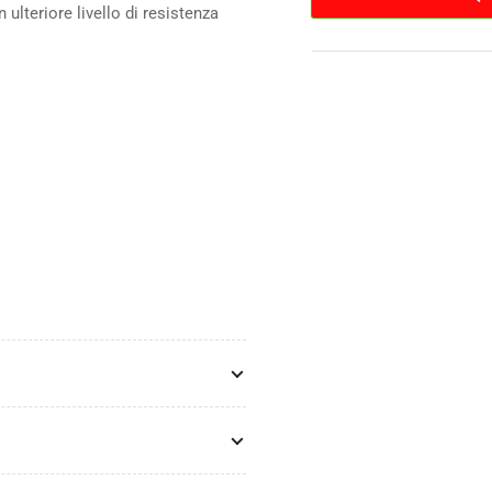
Hardshell
Har
ulteriore livello di resistenza
700x28c
70
-
-
Black
Bla