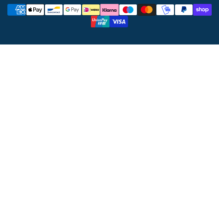
Metodi
di
pagamento