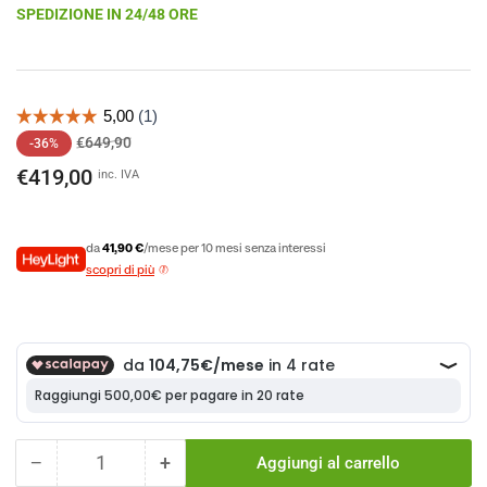
SPEDIZIONE IN 24/48 ORE
Prezzo
Prezzo
€649,90
-36%
di
scontato
€419,00
inc. IVA
listino
da
41,90 €
/mese per 10 mesi senza interessi
scopri di più
−
+
Aggiungi al carrello
Quantità
Diminuisci
Aumenta