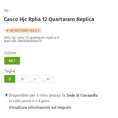
galleria
galleria
galleria
galleria
galleria
Hjc
Casco Hjc Rpha 12 Quartararo Replica
NE RESTANO SOLO 2
SKU:
hjc-rpha-12-quartararo-replica-S
Barcode:
8804269496473
Colore
MC1
Taglia
S
M
L
XL
Disponibile per il ritiro presso la
Sede di Casapulla
Di solito pronto in 2-4 giorni
Visualizza informazioni sul negozio