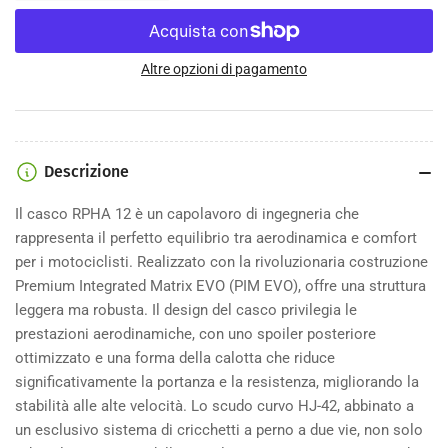
la
la
quantità
quantità
per
per
Casco
Casco
Altre opzioni di pagamento
Hjc
Hjc
Rpha
Rpha
12
12
Quartararo
Quartararo
Descrizione
Replica
Replica
Il casco RPHA 12 è un capolavoro di ingegneria che
rappresenta il perfetto equilibrio tra aerodinamica e comfort
per i motociclisti. Realizzato con la rivoluzionaria costruzione
Premium Integrated Matrix EVO (PIM EVO), offre una struttura
leggera ma robusta. Il design del casco privilegia le
prestazioni aerodinamiche, con uno spoiler posteriore
ottimizzato e una forma della calotta che riduce
significativamente la portanza e la resistenza, migliorando la
stabilità alle alte velocità. Lo scudo curvo HJ-42, abbinato a
un esclusivo sistema di cricchetti a perno a due vie, non solo