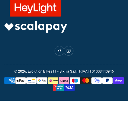
Facebook
Instagram
© 2026,
Evolution Bikes IT
- Bikilia S.r.l. | P.IVA IT01003440946
Metodi
di
pagamento