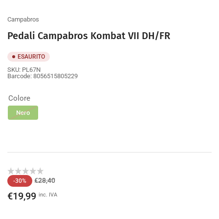
galleria
Campabros
Pedali Campabros Kombat VII DH/FR
ESAURITO
SKU:
PL67N
Barcode:
8056515805229
Colore
Nero
Prezzo
Prezzo
€28,40
-30%
di
scontato
€19,99
inc. IVA
listino