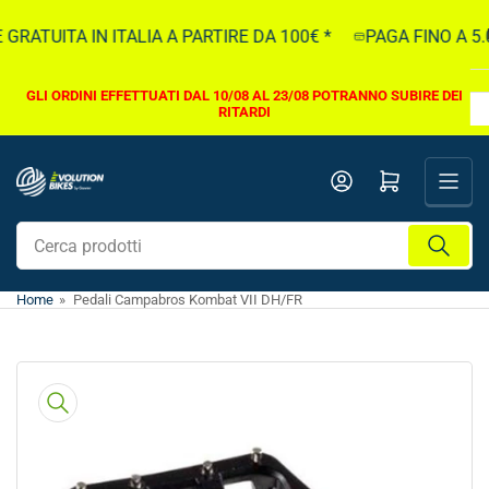
Vai
RATUITA IN ITALIA A PARTIRE DA 100€ *
PAGA FINO A 5.0
direttamente
ai
contenuti
GLI ORDINI EFFETTUATI DAL 10/08 AL 23/08 POTRANNO SUBIRE DEI
RITARDI
Apri il mini carrello
Cerca
prodotti
Home
»
Pedali Campabros Kombat VII DH/FR
Vai
direttamente
alle
informazioni
sul