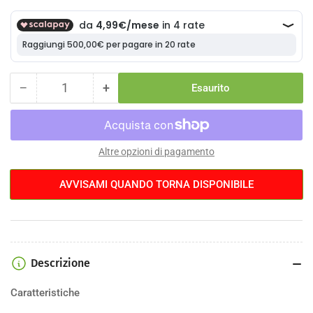
−
+
Esaurito
Quantità
Diminuisci
Aumenta
la
la
quantità
quantità
per
per
Pedali
Pedali
Altre opzioni di pagamento
Campabros
Campabros
Kombat
Kombat
AVVISAMI QUANDO TORNA DISPONIBILE
VII
VII
DH/FR
DH/FR
Descrizione
Caratteristiche