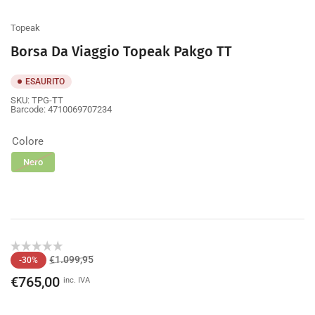
galleria
Topeak
Borsa Da Viaggio Topeak Pakgo TT
ESAURITO
SKU:
TPG-TT
Barcode:
4710069707234
Colore
Nero
Prezzo
Prezzo
€1.099,95
-30%
di
scontato
€765,00
inc. IVA
listino