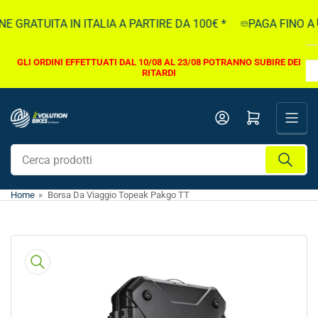
Vai
 GRATUITA IN ITALIA A PARTIRE DA 100€ *
PAGA FINO A 5.
direttamente
ai
contenuti
GLI ORDINI EFFETTUATI DAL 10/08 AL 23/08 POTRANNO SUBIRE DEI
RITARDI
Apri il mini carrello
Cerca
prodotti
Home
»
Borsa Da Viaggio Topeak Pakgo TT
Vai
direttamente
alle
informazioni
sul