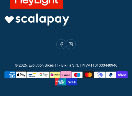
Facebook
Instagram
© 2026,
Evolution Bikes IT
- Bikilia S.r.l. | P.IVA IT01003440946
Metodi
di
pagamento