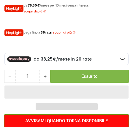
da
76,50 €
/mese per 10 mesi senza interessi
scopri di più
paga fino a
36 rate
,
scopri di più
−
+
Esaurito
Quantità
Diminuisci
Aumenta
la
la
quantità
quantità
per
per
Borsa
Borsa
Da
Da
Viaggio
Viaggio
AVVISAMI QUANDO TORNA DISPONIBILE
Topeak
Topeak
Pakgo
Pakgo