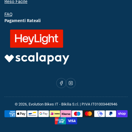
Reso Facile
FAQ
Pagamenti Rateali
Facebook
Instagram
© 2026,
Evolution Bikes IT
- Bikilia S.r.l. | P.IVA IT01003440946
Metodi
di
pagamento