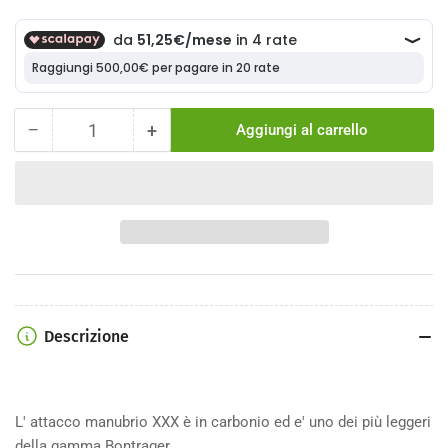
−
+
Aggiungi al carrello
Quantità
Diminuisci
Aumenta
la
la
quantità
quantità
per
per
Attacco
Attacco
Manubrio
Manubrio
Bontrager
Bontrager
XXX
XXX
Carbon
Carbon
Stem
Stem
Descrizione
31.8
31.8
mm
mm
L' attacco manubrio XXX è in carbonio ed e' uno dei più leggeri
della gamma Bontrager.