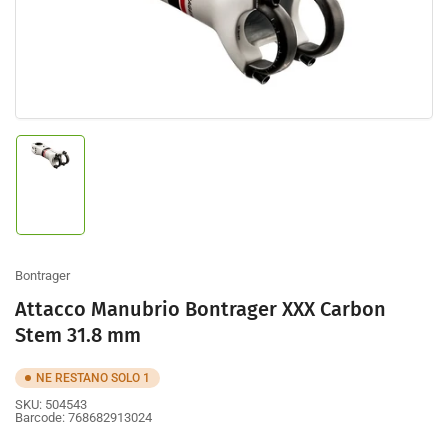
Apri
prodotto
contenuto
multimediale
1
nella
finestra
modale
Carica
immagine
1
nella
galleria
Bontrager
Attacco Manubrio Bontrager XXX Carbon
Stem 31.8 mm
NE RESTANO SOLO 1
SKU:
504543
Barcode:
768682913024