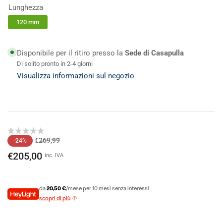
Lunghezza
120 mm
Disponibile per il ritiro presso la
Sede di Casapulla
Di solito pronto in 2-4 giorni
Visualizza informazioni sul negozio
Prezzo
Prezzo
€269,99
-24%
di
scontato
€205,00
inc. IVA
listino
da
20,50 €
/mese per 10 mesi senza interessi
scopri di più