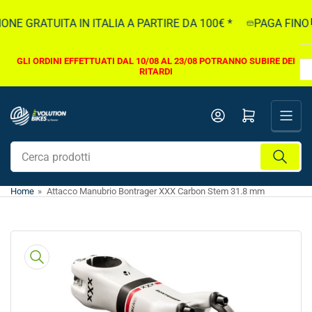
Vai
NE GRATUITA IN ITALIA A PARTIRE DA 100€ *
PAGA FINO A
direttamente
ai
contenuti
GLI ORDINI EFFETTUATI DAL 10/08 AL 23/08 POTRANNO SUBIRE DEI
RITARDI
Apri il mini carrello
Cerca
prodotti
Home
»
Attacco Manubrio Bontrager XXX Carbon Stem 31.8 mm
Vai
direttamente
alle
informazioni
sul