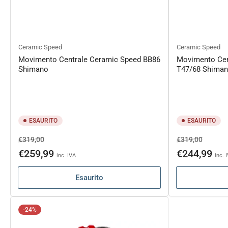
Ceramic Speed
Ceramic Speed
Movimento Centrale Ceramic Speed BB86
Movimento Cen
Shimano
T47/68 Shima
ESAURITO
ESAURITO
Prezzo
Prezzo
Prezzo
Prezzo
€319,00
€319,00
di
scontato
di
sconta
€259,99
€244,99
inc. IVA
inc. 
listino
listino
Esaurito
-24%