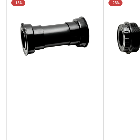
-18%
-23%