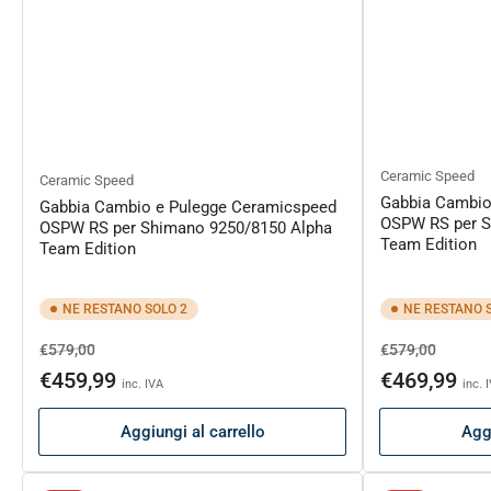
Ceramic Speed
Ceramic Speed
Gabbia Cambio
Gabbia Cambio e Pulegge Ceramicspeed
OSPW RS per S
OSPW RS per Shimano 9250/8150 Alpha
Team Edition
Team Edition
NE RESTANO SOLO 2
NE RESTANO 
Prezzo
Prezzo
Prezzo
Prezzo
€579,00
€579,00
di
scontato
di
sconta
€459,99
€469,99
inc. IVA
inc. 
listino
listino
Aggiungi al carrello
Aggi