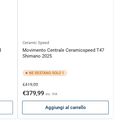
Ceramic Speed
d
Movimento Centrale Ceramicspeed T47
Shimano 2025
NE RESTANO SOLO 1
Prezzo
Prezzo
€419,00
di
scontato
€379,99
inc. IVA
listino
Aggiungi al carrello