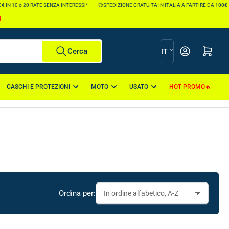
10 o 20 RATE SENZA INTERESSI*
SPEDIZIONE GRATUITA IN ITALIA A PARTIRE DA 100€ *
I
L
Apri il mini carr
Cerca
IT
i
n
CASCHI E PROTEZIONI
MOTO
USATO
HOT PROMO
g
u
a
Ordina per: