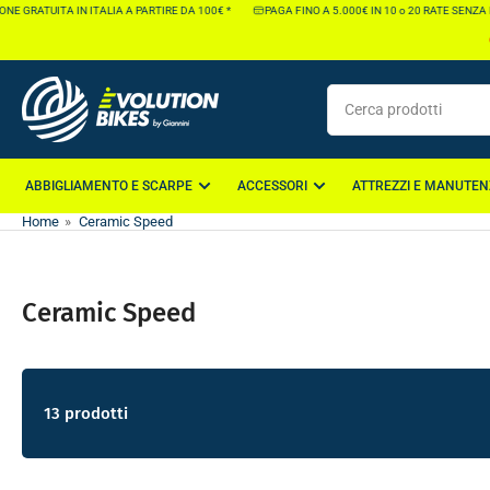
Vai
RATUITA IN ITALIA A PARTIRE DA 100€ *
PAGA FINO A 5.000€ IN 10 o 20 RATE SENZA INTER
direttamente
ai
contenuti
Cerca
prodotti
ABBIGLIAMENTO E SCARPE
ACCESSORI
ATTREZZI E MANUTEN
Home
»
Ceramic Speed
Ceramic Speed
13 prodotti