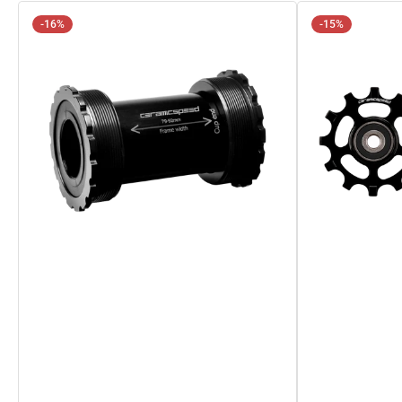
-16%
-15%