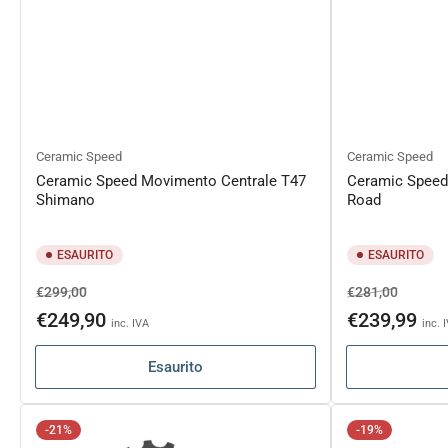
Ceramic Speed
Ceramic Speed
Ceramic Speed Movimento Centrale T47
Ceramic Speed
Shimano
Road
ESAURITO
ESAURITO
Prezzo
Prezzo
Prezzo
Prezzo
€299,00
€281,00
di
scontato
di
sconta
€249,90
€239,99
inc. IVA
inc. 
listino
listino
Esaurito
-21%
-19%