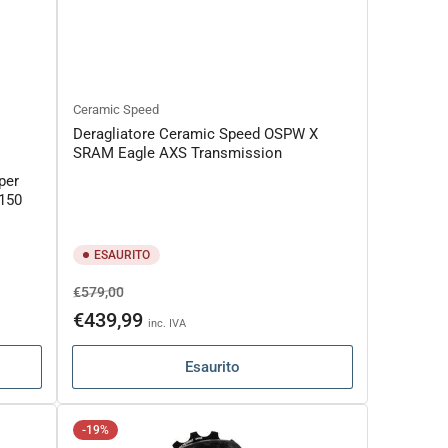
Ceramic Speed
Deragliatore Ceramic Speed OSPW X
SRAM Eagle AXS Transmission
per
8150
ESAURITO
Prezzo
Prezzo
€579,00
di
scontato
€439,99
inc. IVA
listino
Esaurito
-19%