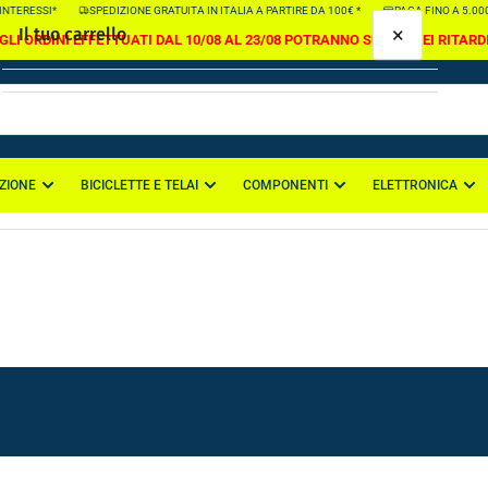
ESSI*
SPEDIZIONE GRATUITA IN ITALIA A PARTIRE DA 100€ *
PAGA FINO A 5.000€ IN 
×
Il tuo carrello
GLI ORDINI EFFETTUATI DAL 10/08 AL 23/08 POTRANNO SUBIRE DEI RITARD
ZIONE
BICICLETTE E TELAI
COMPONENTI
ELETTRONICA
Il tuo carrello è vuoto