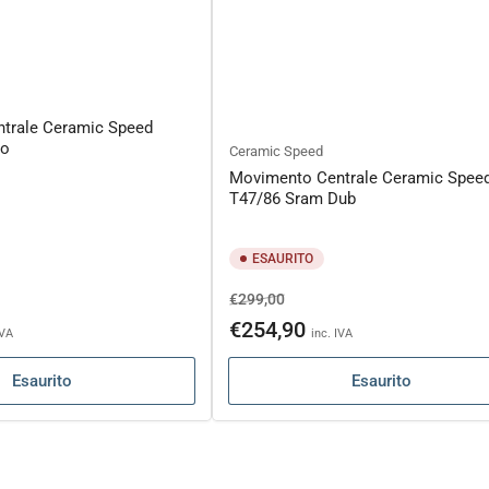
trale Ceramic Speed
no
Ceramic Speed
Movimento Centrale Ceramic Spee
T47/86 Sram Dub
ESAURITO
Prezzo
Prezzo
€299,00
to
di
scontato
€254,90
IVA
inc. IVA
listino
Esaurito
Esaurito