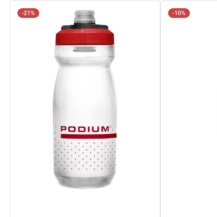
-21%
-10%