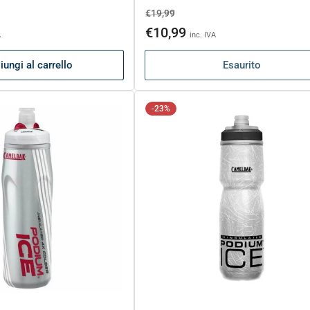
Prezzo
Prezzo
€19,99
o
di
scontato
€10,99
A
inc. IVA
listino
ungi al carrello
Esaurito
-23%