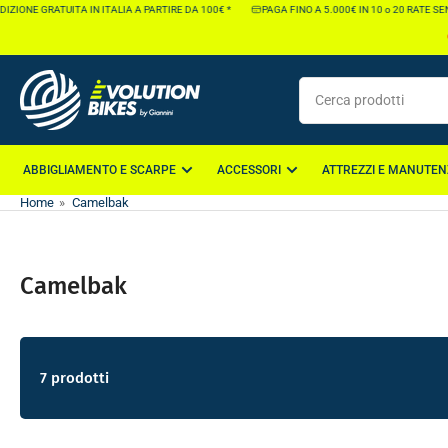
Vai
IONE GRATUITA IN ITALIA A PARTIRE DA 100€ *
PAGA FINO A 5.000€ IN 10 o 20 RATE SENZA
direttamente
ai
contenuti
Cerca
prodotti
ABBIGLIAMENTO E SCARPE
ACCESSORI
ATTREZZI E MANUTEN
Home
»
Camelbak
Camelbak
7 prodotti