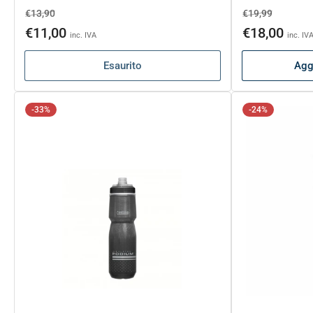
Prezzo
Prezzo
Prezzo
Prezzo
€13,90
€19,99
di
scontato
di
scontat
€11,00
€18,00
inc. IVA
inc. IV
listino
listino
Esaurito
Aggi
-33%
-24%