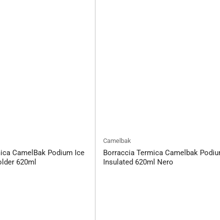
Camelbak
mica CamelBak Podium Ice
Borraccia Termica Camelbak Podiu
older 620ml
Insulated 620ml Nero