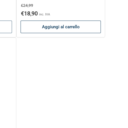
Prezzo
Prezzo
€24,99
di
scontato
€18,90
inc. IVA
listino
Aggiungi al carrello