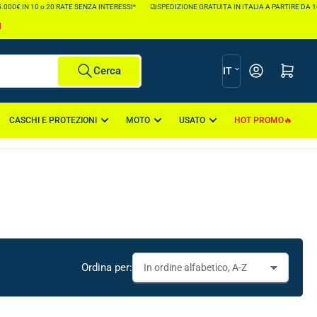
0€ IN 10 o 20 RATE SENZA INTERESSI*
SPEDIZIONE GRATUITA IN ITALIA A PARTIRE DA 100€
I
L
Apri il mini carr
Cerca
IT
i
n
CASCHI E PROTEZIONI
MOTO
USATO
HOT PROMO
g
u
a
Ordina per: