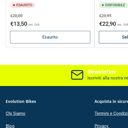
ESAURITO
DISPONIBILE
Prezzo
Prezzo
Prezzo
Prezzo
€20,00
€29,95
di
scontato
di
scontat
€13,50
€22,90
inc. IVA
inc. IV
listino
listino
Esaurito
Sel
Newsletter
Iscriviti alla nostra n
Evolution Bikes
Acquista in sicur
Chi Siamo
Termini e Condizi
Blog
Privacy