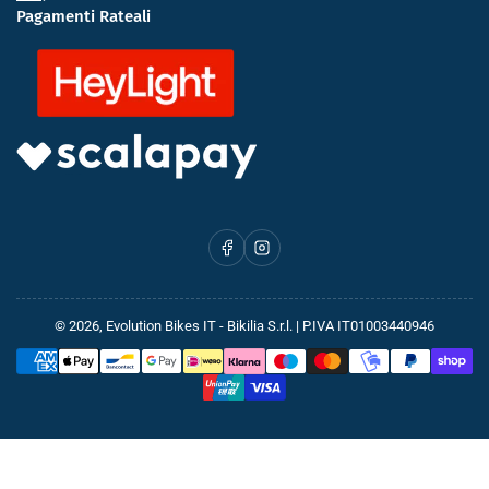
Pagamenti Rateali
Facebook
Instagram
© 2026,
Evolution Bikes IT
- Bikilia S.r.l. | P.IVA IT01003440946
Metodi
di
pagamento