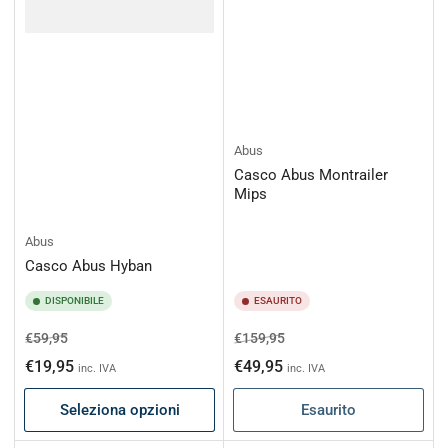
Abus
Casco Abus Montrailer
Mips
Abus
Casco Abus Hyban
DISPONIBILE
ESAURITO
Prezzo
Prezzo
Prezzo
Prezzo
€59,95
€159,95
di
scontato
di
scontato
€19,95
€49,95
inc. IVA
inc. IVA
listino
listino
Seleziona opzioni
Esaurito