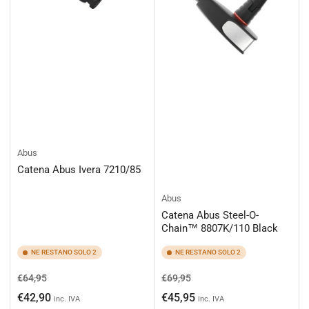
Abus
Catena Abus Ivera 7210/85
Abus
Catena Abus Steel-O-
Chain™ 8807K/110 Black
NE RESTANO SOLO 2
NE RESTANO SOLO 2
Prezzo
Prezzo
Prezzo
Prezzo
€64,95
€69,95
di
scontato
di
scontato
€42,90
€45,95
inc. IVA
inc. IVA