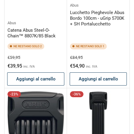
Abus
Lucchetto Pieghevole Abus
Bordo 100cm - uGrip 5700K
Abus
+ SH Portalucchetto
Catena Abus Steel-O-
Chain™ 8807K/85 Black
NE RESTANO SOLO 2
NE RESTANO SOLO 1
Prezzo
Prezzo
Prezzo
Prezzo
€59,95
€84,95
di
scontato
di
scontato
€39,95
€54,90
inc. IVA
inc. IVA
listino
listino
Aggiungi al carrello
Aggiungi al carrello
-23%
-36%