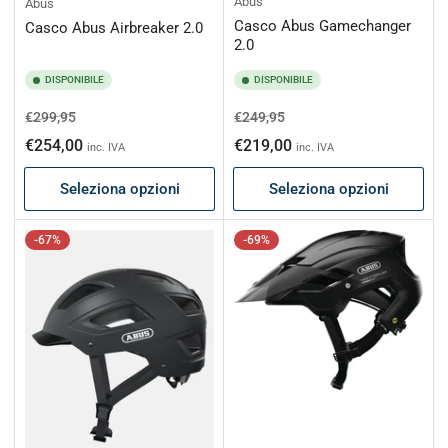
Abus
Abus
Casco Abus Gamechanger
Casco Abus Airbreaker 2.0
2.0
DISPONIBILE
DISPONIBILE
Prezzo
Prezzo
Prezzo
Prezzo
€299,95
€249,95
di
scontato
di
scontato
€254,00
€219,00
inc. IVA
inc. IVA
listino
listino
Seleziona opzioni
Seleziona opzioni
-67%
-69%