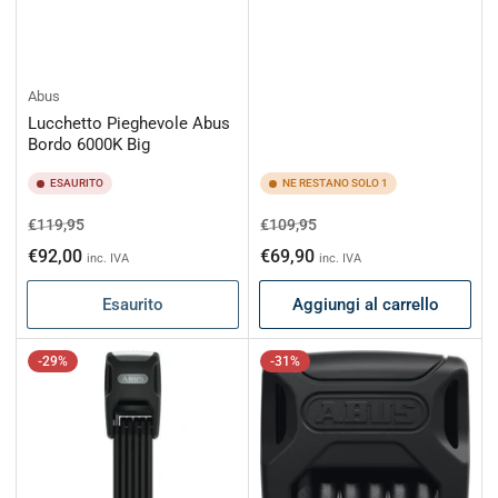
Abus
Lucchetto Pieghevole Abus
Bordo 6000K Big
ESAURITO
NE RESTANO SOLO 1
Prezzo
Prezzo
Prezzo
Prezzo
€119,95
€109,95
di
scontato
di
scontato
€92,00
€69,90
inc. IVA
inc. IVA
listino
listino
Esaurito
Aggiungi al carrello
-29%
-31%