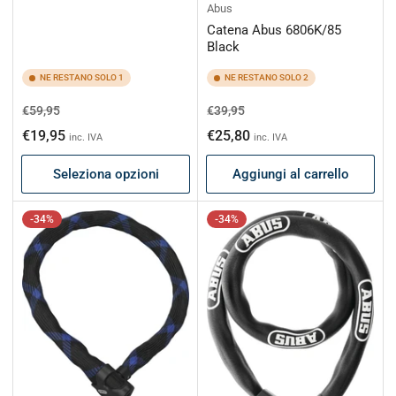
Abus
Catena Abus 6806K/85
Black
NE RESTANO SOLO 1
NE RESTANO SOLO 2
Prezzo
Prezzo
Prezzo
Prezzo
€59,95
€39,95
di
scontato
di
scontato
€19,95
€25,80
inc. IVA
inc. IVA
listino
listino
Seleziona opzioni
Aggiungi al carrello
-34%
-34%