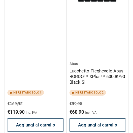
Abus
Lucchetto Pieghevole Abus
BORDO™ XPlus™ 6000K/90
Black SH
NE RESTANO SOLO 1
NE RESTANO SOLO 2
Prezzo
Prezzo
Prezzo
Prezzo
€169,95
€99,95
di
scontato
di
scontato
€119,90
€68,90
inc. IVA
inc. IVA
listino
listino
Aggiungi al carrello
Aggiungi al carrello