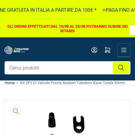
Vai
 GRATUITA IN ITALIA A PARTIRE DA 100€ *
PAGA FINO A 5
direttamente
ai
contenuti
GLI ORDINI EFFETTUATI DAL 10/08 AL 23/08 POTRANNO SUBIRE DEI
RITARDI
Apri il mini carrello
Cerca
prodotti
Home
»
Kit 2Pz Di Valvole Presta Barbieri Tubeless Base Tonda 35mm
Vai
direttamente
alle
informazioni
sul