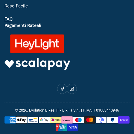
Reso Facile
FAQ
Pagamenti Rateali
Facebook
Instagram
© 2026,
Evolution Bikes IT
- Bikilia S.r.l. | P.IVA IT01003440946
Metodi
di
pagamento