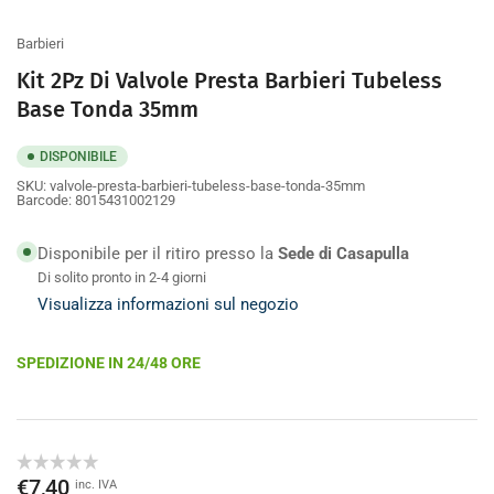
galleria
Barbieri
Kit 2Pz Di Valvole Presta Barbieri Tubeless
Base Tonda 35mm
DISPONIBILE
SKU:
valvole-presta-barbieri-tubeless-base-tonda-35mm
Barcode:
8015431002129
Disponibile per il ritiro presso la
Sede di Casapulla
Di solito pronto in 2-4 giorni
Visualizza informazioni sul negozio
SPEDIZIONE IN 24/48 ORE
Prezzo
€7,40
inc. IVA