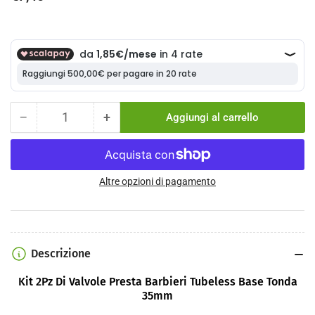
di
listino
−
+
Aggiungi al carrello
Quantità
Diminuisci
Aumenta
la
la
quantità
quantità
per
per
Kit
Kit
Altre opzioni di pagamento
2Pz
2Pz
Di
Di
Valvole
Valvole
Presta
Presta
Descrizione
Barbieri
Barbieri
Tubeless
Tubeless
Kit 2Pz Di Valvole Presta Barbieri Tubeless Base Tonda
Base
Base
35mm
Tonda
Tonda