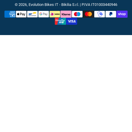
© 2026,
Evolution Bikes IT
- Bikilia S.r.l. | P.IVA IT01003440946
Metodi
di
pagamento