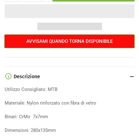
la
la
quantità
quantità
per
per
Sella
Sella
Syncros
Syncros
FL
FL
AVVISAMI QUANDO TORNA DISPONIBILE
2.0
2.0
Descrizione
Utilizzo Consigliato: MTB
Materiale: Nylon rinforzato con fibra di vetro
Binari: CrMo 7x7mm
Dimensioni: 280x135mm