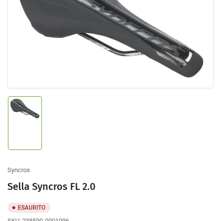
prodotto
Apri
contenuto
multimediale
1
nella
finestra
modale
Carica
immagine
1
nella
galleria
Syncros
Sella Syncros FL 2.0
ESAURITO
SKU:
238590-0001096