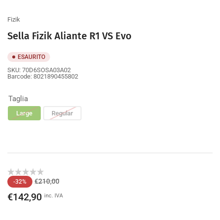
galleria
galleria
Fizik
Sella Fizik Aliante R1 VS Evo
ESAURITO
SKU:
70D6SOSA03A02
Barcode:
8021890455802
Taglia
Large
Regular
Prezzo
Prezzo
€210,00
-32%
di
scontato
€142,90
inc. IVA
listino