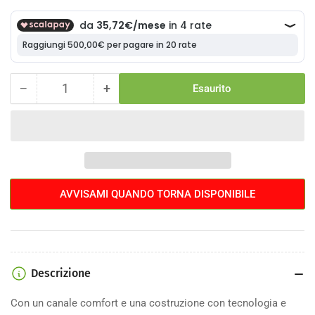
−
+
Esaurito
Quantità
Diminuisci
Aumenta
la
la
quantità
quantità
per
per
Sella
Sella
Fizik
Fizik
Aliante
Aliante
AVVISAMI QUANDO TORNA DISPONIBILE
R1
R1
VS
VS
Evo
Evo
Descrizione
Con un canale comfort e una costruzione con tecnologia e