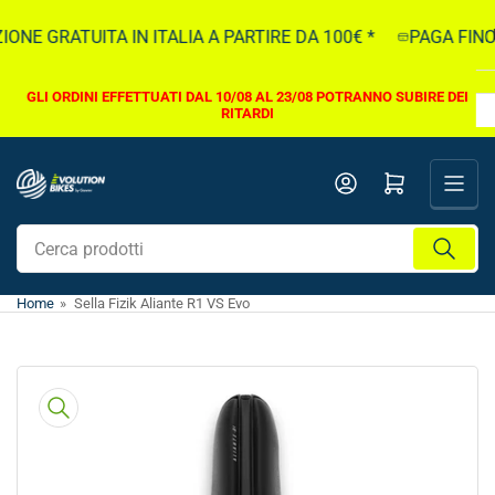
Vai
ONE GRATUITA IN ITALIA A PARTIRE DA 100€ *
PAGA FINO A
direttamente
ai
contenuti
GLI ORDINI EFFETTUATI DAL 10/08 AL 23/08 POTRANNO SUBIRE DEI
RITARDI
Apri il mini carrello
Cerca
prodotti
Home
»
Sella Fizik Aliante R1 VS Evo
Vai
direttamente
alle
informazioni
sul